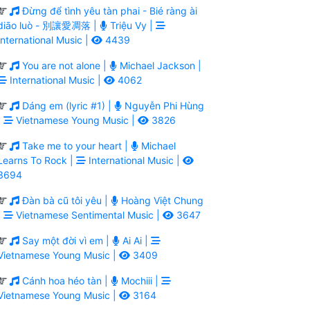
Đừng để tình yêu tàn phai - Bié ràng ài
diāo luò - 別讓愛凋落 |
Triệu Vy |
International Music |
4439
You are not alone |
Michael Jackson |
International Music |
4062
Dáng em (lyric #1) |
Nguyễn Phi Hùng
|
Vietnamese Young Music |
3826
Take me to your heart |
Michael
Learns To Rock |
International Music |
3694
Đàn bà cũ tôi yêu |
Hoàng Việt Chung
|
Vietnamese Sentimental Music |
3647
Say một đời vì em |
Ai Ai |
Vietnamese Young Music |
3409
Cánh hoa héo tàn |
Mochiii |
Vietnamese Young Music |
3164