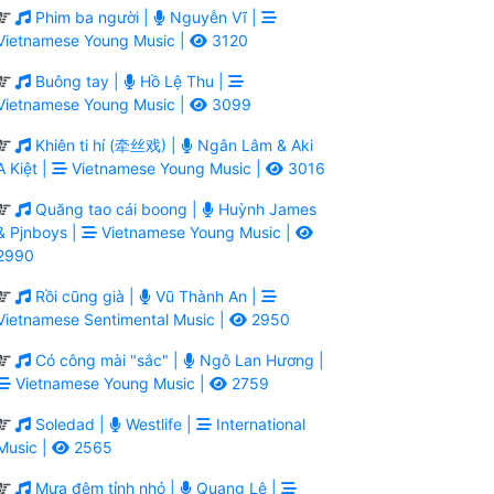
Phim ba người |
Nguyễn Vĩ |
Vietnamese Young Music |
3120
Buông tay |
Hồ Lệ Thu |
Vietnamese Young Music |
3099
Khiên ti hí (牵丝戏) |
Ngân Lâm & Aki
A Kiệt |
Vietnamese Young Music |
3016
Quăng tao cái boong |
Huỳnh James
& Pjnboys |
Vietnamese Young Music |
2990
Rồi cũng già |
Vũ Thành An |
Vietnamese Sentimental Music |
2950
Có công mài "sắc" |
Ngô Lan Hương |
Vietnamese Young Music |
2759
Soledad |
Westlife |
International
Music |
2565
Mưa đêm tỉnh nhỏ |
Quang Lê |