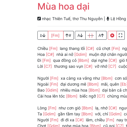
Mùa hoa dại
nhạc Thiên Tuế, thơ Thu Nguyễn |
Lệ Hồng
b
[Fm]
#
A
[ ]
A
Chiều
[Fm]
lang thang lối
[C#]
cũ chợt
[Fm]
ng
Hoa
[C#]
nhà ai nở
[Gdim]
muộn đợi chân ngườ
Đi
[Fm]
qua đồng cỏ
[Bbm]
dại nghe
[C#]
gió 
Lời
[C7]
thương sao vụn
[C#]
vỡ nhớ
[C7]
cuộc
Người
[Fm]
xa càng xa vắng như
[Bbm]
cơn s
Ngoài
[Fm]
đại dương mê
[Bbm]
mãi, quên
[Eb
Bao
[Gdim]
nhiêu mùa hoa
[Bbm]
dại bàn cả ch
Cài hoa lên tóc
[Bbm]
biếc ngỡ
[C7]
chừng mù
Lòng
[Fm]
như cơn gió
[Bbm]
lạ, nhớ
[C#]
ngườ
Ta
[Gdim]
gần tầm tay
[Bbm]
với, chỉ
[Gdim]
c
Người
[Fm]
đi đi xa
[C#]
lắm, chiều
[Fm]
nay tr
Chợt
[Gdim]
nghe mùa hoa
[Bbm]
cũ gọi
[C7]
t