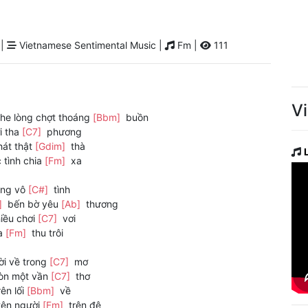
 |
Vietnamese Sentimental Music |
Fm |
111
V
he lòng chợt thoáng
[Bbm]
buồn
i tha
[C7]
phương
hát thật
[Gdim]
thà
 tình chia
[Fm]
xa
óng vô
[C#]
tình
]
bến bờ yêu
[Ab]
thương
iều chơi
[C7]
vơi
a
[Fm]
thu trôi
i về trong
[C7]
mơ
òn một vần
[C7]
thơ
ên lối
[Bbm]
về
ên người
[Fm]
trên đê