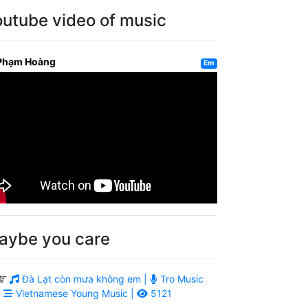
outube video of music
Phạm Hoàng
Em
aybe you care
Đà Lạt còn mưa không em |
Tro Music
|
Vietnamese Young Music |
5121