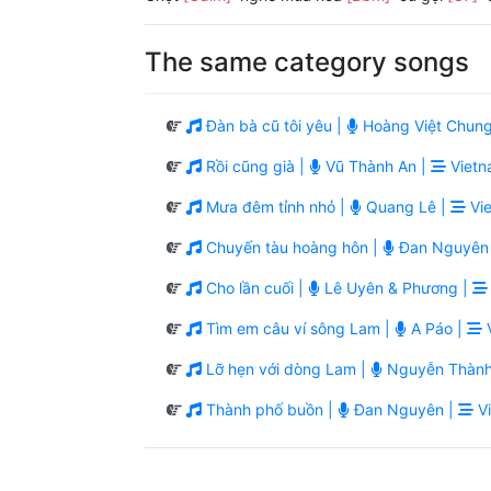
The same category songs
Đàn bà cũ tôi yêu |
Hoàng Việt Chung
Rồi cũng già |
Vũ Thành An |
Vietn
Mưa đêm tỉnh nhỏ |
Quang Lê |
Vie
Chuyến tàu hoàng hôn |
Đan Nguyên
Cho lần cuối |
Lê Uyên & Phương |
Tìm em câu ví sông Lam |
A Páo |
V
Lỡ hẹn với dòng Lam |
Nguyễn Thành
Thành phố buồn |
Đan Nguyên |
Vi