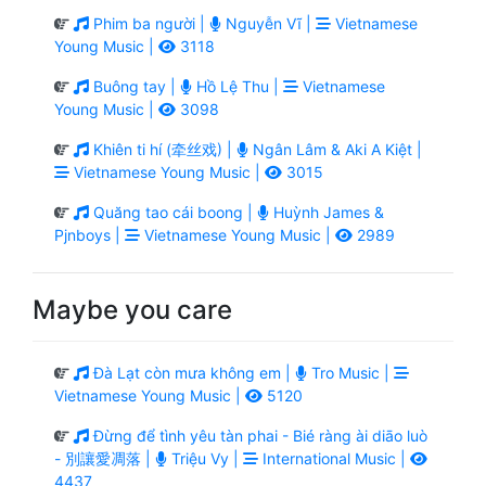
Phim ba người |
Nguyễn Vĩ |
Vietnamese
Young Music |
3118
Buông tay |
Hồ Lệ Thu |
Vietnamese
Young Music |
3098
Khiên ti hí (牵丝戏) |
Ngân Lâm & Aki A Kiệt |
Vietnamese Young Music |
3015
Quăng tao cái boong |
Huỳnh James &
Pjnboys |
Vietnamese Young Music |
2989
Maybe you care
Đà Lạt còn mưa không em |
Tro Music |
Vietnamese Young Music |
5120
Đừng để tình yêu tàn phai - Bié ràng ài diāo luò
- 別讓愛凋落 |
Triệu Vy |
International Music |
4437