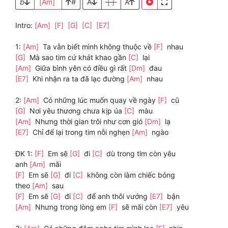
b
[Am]
#
A
[ ]
A
Intro:
[Am]
[F]
[G]
[C]
[E7]
1:
[Am]
Ta vẫn biết mình không thuộc về
[F]
nhau
[G]
Mà sao tim cứ khát khao gần
[C]
lại
[Am]
Giữa bình yên có điều gì rất
[Dm]
đau
[E7]
Khi nhận ra ta đã lạc đường
[Am]
nhau
2:
[Am]
Có những lúc muốn quay về ngày
[F]
cũ
[G]
Nơi yêu thương chưa kịp úa
[C]
màu
[Am]
Nhưng thời gian trôi như cơn gió
[Dm]
lạ
[E7]
Chỉ để lại trong tim nỗi nghẹn
[Am]
ngào
ĐK 1:
[F]
Em sẽ
[G]
đi
[C]
dù trong tim còn yêu
anh
[Am]
mãi
[F]
Em sẽ
[G]
đi
[C]
không còn làm chiếc bóng
theo
[Am]
sau
[F]
Em sẽ
[G]
đi
[C]
để anh thôi vướng
[E7]
bận
[Am]
Nhưng trong lòng em
[F]
sẽ mãi còn
[E7]
yêu