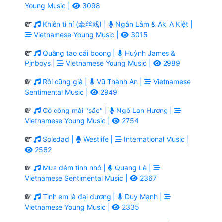
Young Music |
3098
Khiên ti hí (牵丝戏) |
Ngân Lâm & Aki A Kiệt |
Vietnamese Young Music |
3015
Quăng tao cái boong |
Huỳnh James &
Pjnboys |
Vietnamese Young Music |
2989
Rồi cũng già |
Vũ Thành An |
Vietnamese
Sentimental Music |
2949
Có công mài "sắc" |
Ngô Lan Hương |
Vietnamese Young Music |
2754
Soledad |
Westlife |
International Music |
2562
Mưa đêm tỉnh nhỏ |
Quang Lê |
Vietnamese Sentimental Music |
2367
Tình em là đại dương |
Duy Mạnh |
Vietnamese Young Music |
2335