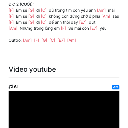
ĐK: 2 (CUỐI):
[F]
Em sẽ
[G]
đi
[C]
dù trong tim còn yêu anh
[Am]
mãi
[F]
Em sẽ
[G]
đi
[C]
không còn đứng chờ ở phía
[Am]
sau
[F]
Em sẽ
[G]
đi
[C]
để anh thôi day
[E7]
dứt
[Am]
Nhưng trong lòng em
[F]
Sẽ mãi còn
[E7]
yêu
Outtro:
[Am]
[F]
[G]
[C]
[E7]
[Am]
Video youtube
AI
Am