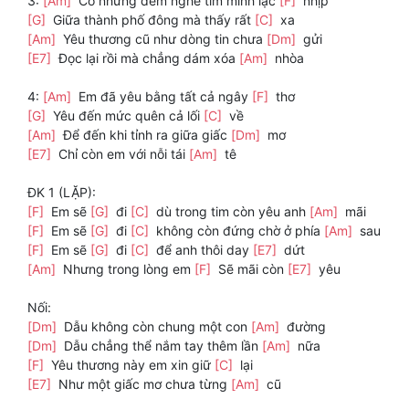
3:
[Am]
Có những đêm nghe tim mình lạc
[F]
nhịp
[G]
Giữa thành phố đông mà thấy rất
[C]
xa
[Am]
Yêu thương cũ như dòng tin chưa
[Dm]
gửi
[E7]
Đọc lại rồi mà chẳng dám xóa
[Am]
nhòa
4:
[Am]
Em đã yêu bằng tất cả ngây
[F]
thơ
[G]
Yêu đến mức quên cả lối
[C]
về
[Am]
Để đến khi tỉnh ra giữa giấc
[Dm]
mơ
[E7]
Chỉ còn em với nỗi tái
[Am]
tê
ĐK 1 (LẶP):
[F]
Em sẽ
[G]
đi
[C]
dù trong tim còn yêu anh
[Am]
mãi
[F]
Em sẽ
[G]
đi
[C]
không còn đứng chờ ở phía
[Am]
sau
[F]
Em sẽ
[G]
đi
[C]
để anh thôi day
[E7]
dứt
[Am]
Nhưng trong lòng em
[F]
Sẽ mãi còn
[E7]
yêu
Nối:
[Dm]
Dẫu không còn chung một con
[Am]
đường
[Dm]
Dẫu chẳng thể nắm tay thêm lần
[Am]
nữa
[F]
Yêu thương này em xin giữ
[C]
lại
[E7]
Như một giấc mơ chưa từng
[Am]
cũ