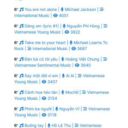
You are not alone |
Michael Jackson |
International Music |
4051
Dáng em (lyric #1) |
Nguyễn Phi Hùng |
Vietnamese Young Music |
3822
Take me to your heart |
Michael Learns To
Rock |
International Music |
3687
Đàn bà cũ tôi yêu |
Hoàng Việt Chung |
Vietnamese Sentimental Music |
3640
Say một đời vì em |
Ai Ai |
Vietnamese
Young Music |
3407
Cánh hoa héo tàn |
Mochiii |
Vietnamese
Young Music |
3154
Phim ba người |
Nguyễn Vĩ |
Vietnamese
Young Music |
3118
Buông tay |
Hồ Lệ Thu |
Vietnamese