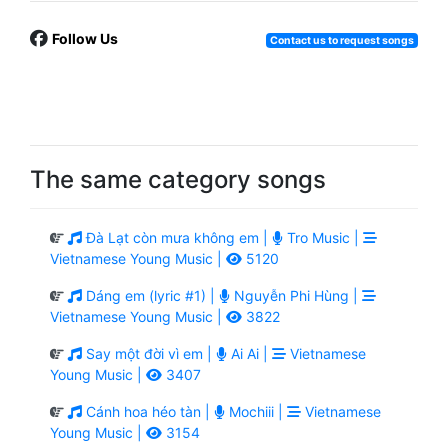
Follow Us
Contact us to request songs
The same category songs
Đà Lạt còn mưa không em |
Tro Music |
Vietnamese Young Music |
5120
Dáng em (lyric #1) |
Nguyễn Phi Hùng |
Vietnamese Young Music |
3822
Say một đời vì em |
Ai Ai |
Vietnamese
Young Music |
3407
Cánh hoa héo tàn |
Mochiii |
Vietnamese
Young Music |
3154