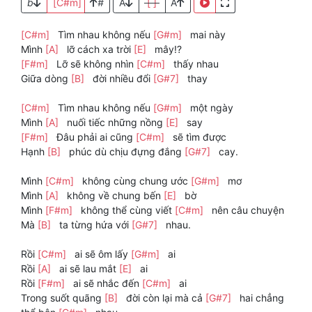
b
[C#m]
#
A
[ ]
A
[C#m]
Tìm nhau không nếu
[G#m]
mai này
Mình
[A]
lỡ cách xa trời
[E]
mây!?
[F#m]
Lỡ sẽ không nhìn
[C#m]
thấy nhau
Giữa dòng
[B]
đời nhiều đổi
[G#7]
thay
[C#m]
Tìm nhau không nếu
[G#m]
một ngày
Mình
[A]
nuối tiếc những nồng
[E]
say
[F#m]
Đâu phải ai cũng
[C#m]
sẽ tìm được
Hạnh
[B]
phúc dù chịu đựng đắng
[G#7]
cay.
Mình
[C#m]
không cùng chung ước
[G#m]
mơ
Mình
[A]
không về chung bến
[E]
bờ
Mình
[F#m]
không thể cùng viết
[C#m]
nên câu chuyện
Mà
[B]
ta từng hứa với
[G#7]
nhau.
Rồi
[C#m]
ai sẽ ôm lấy
[G#m]
ai
Rồi
[A]
ai sẽ lau mắt
[E]
ai
Rồi
[F#m]
ai sẽ nhắc đến
[C#m]
ai
Trong suốt quãng
[B]
đời còn lại mà cả
[G#7]
hai chẳng