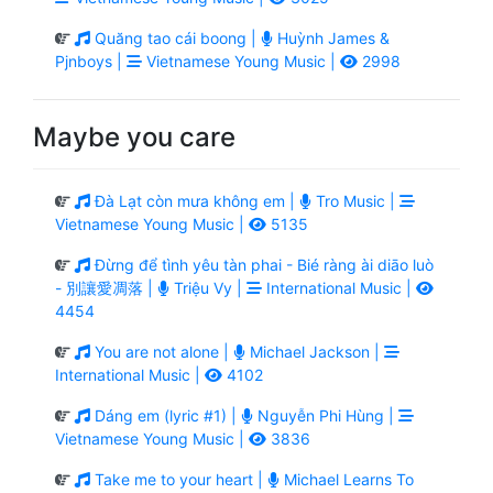
Quăng tao cái boong |
Huỳnh James &
Pjnboys |
Vietnamese Young Music |
2998
Maybe you care
Đà Lạt còn mưa không em |
Tro Music |
Vietnamese Young Music |
5135
Đừng để tình yêu tàn phai - Bié ràng ài diāo luò
- 別讓愛凋落 |
Triệu Vy |
International Music |
4454
You are not alone |
Michael Jackson |
International Music |
4102
Dáng em (lyric #1) |
Nguyễn Phi Hùng |
Vietnamese Young Music |
3836
Take me to your heart |
Michael Learns To