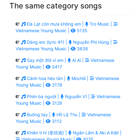
The same category songs
Đà Lạt còn mưa không em |
Tro Music |
Vietnamese Young Music |
5135
Dáng em (lyric #1) |
Nguyễn Phi Hùng |
Vietnamese Young Music |
3836
Say một đời vì em |
Ai Ai |
Vietnamese
Young Music |
3417
Cánh hoa héo tàn |
Mochiii |
Vietnamese
Young Music |
3178
Phim ba người |
Nguyễn Vĩ |
Vietnamese
Young Music |
3129
Buông tay |
Hồ Lệ Thu |
Vietnamese
Young Music |
3112
Khiên ti hí (牵丝戏) |
Ngân Lâm & Aki A Kiệt |
Vietnamese Young Music |
3025