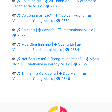
Rồi cũng già |
Vũ Thành An |
Vietnamese
Sentimental Music |
2961
Có công mài "sắc" |
Ngô Lan Hương |
Vietnamese Young Music |
2770
Soledad |
Westlife |
International Music |
2577
Mưa đêm tỉnh nhỏ |
Quang Lê |
Vietnamese Sentimental Music |
2384
Nỗi lòng kẻ thứ 3 (Bông mua tím chế) |
Mộng
Nghi |
Vietnamese Parody Music |
2355
Tình em là đại dương |
Duy Mạnh |
Vietnamese Young Music |
2346