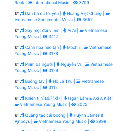
Rock |
International Music |
3709
Đàn bà cũ tôi yêu |
Hoàng Việt Chung |
Vietnamese Sentimental Music |
3657
Say một đời vì em |
Ai Ai |
Vietnamese
Young Music |
3417
Cánh hoa héo tàn |
Mochiii |
Vietnamese
Young Music |
3178
Phim ba người |
Nguyễn Vĩ |
Vietnamese
Young Music |
3129
Buông tay |
Hồ Lệ Thu |
Vietnamese
Young Music |
3112
Khiên ti hí (牵丝戏) |
Ngân Lâm & Aki A Kiệt |
Vietnamese Young Music |
3025
Quăng tao cái boong |
Huỳnh James &
Pjnboys |
Vietnamese Young Music |
2998