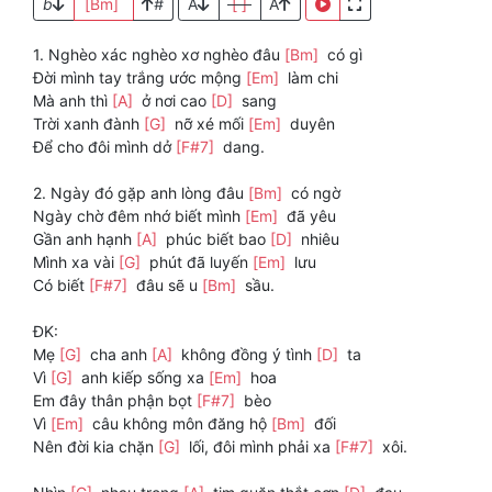
b
[Bm]
#
A
[ ]
A
1. Nghèo xác nghèo xơ nghèo đâu
[Bm]
có gì
Đời mình tay trắng ước mộng
[Em]
làm chi
Mà anh thì
[A]
ở nơi cao
[D]
sang
Trời xanh đành
[G]
nỡ xé mối
[Em]
duyên
Để cho đôi mình dở
[F#7]
dang.
2. Ngày đó gặp anh lòng đâu
[Bm]
có ngờ
Ngày chờ đêm nhớ biết mình
[Em]
đã yêu
Gần anh hạnh
[A]
phúc biết bao
[D]
nhiêu
Mình xa vài
[G]
phút đã luyến
[Em]
lưu
Có biết
[F#7]
đâu sẽ u
[Bm]
sầu.
ĐK:
Mẹ
[G]
cha anh
[A]
không đồng ý tình
[D]
ta
Vì
[G]
anh kiếp sống xa
[Em]
hoa
Em đây thân phận bọt
[F#7]
bèo
Vì
[Em]
câu không môn đăng hộ
[Bm]
đối
Nên đời kia chặn
[G]
lối, đôi mình phải xa
[F#7]
xôi.