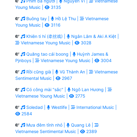
Phim ba người |
Nguyễn Vĩ |
Vietnamese
Young Music |
3135
Buông tay |
Hồ Lệ Thu |
Vietnamese
Young Music |
3116
Khiên ti hí (牵丝戏) |
Ngân Lâm & Aki A Kiệt |
Vietnamese Young Music |
3028
Quăng tao cái boong |
Huỳnh James &
Pjnboys |
Vietnamese Young Music |
3004
Rồi cũng già |
Vũ Thành An |
Vietnamese
Sentimental Music |
2967
Có công mài "sắc" |
Ngô Lan Hương |
Vietnamese Young Music |
2775
Soledad |
Westlife |
International Music |
2584
Mưa đêm tỉnh nhỏ |
Quang Lê |
Vietnamese Sentimental Music |
2389