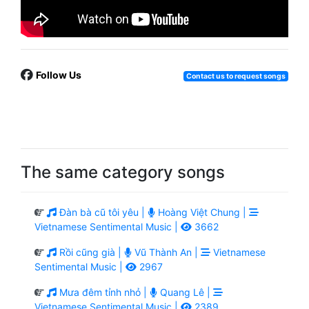
Follow Us
Contact us to request songs
The same category songs
Đàn bà cũ tôi yêu |
Hoàng Việt Chung |
Vietnamese Sentimental Music |
3662
Rồi cũng già |
Vũ Thành An |
Vietnamese
Sentimental Music |
2967
Mưa đêm tỉnh nhỏ |
Quang Lê |
Vietnamese Sentimental Music |
2389