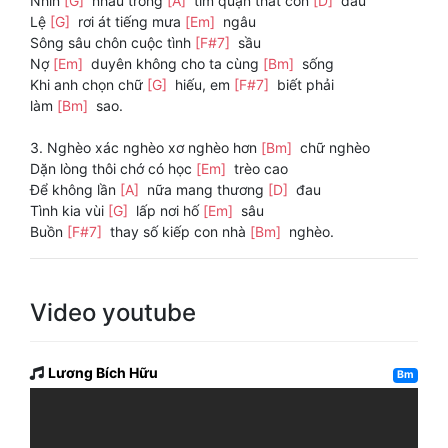
Nhìn
[G]
nhau trong
[A]
tim quặn thắt cơn
[D]
đau
Lệ
[G]
rơi át tiếng mưa
[Em]
ngâu
Sông sâu chôn cuộc tình
[F#7]
sầu
Nợ
[Em]
duyên không cho ta cùng
[Bm]
sống
Khi anh chọn chữ
[G]
hiếu, em
[F#7]
biết phải
làm
[Bm]
sao.
3. Nghèo xác nghèo xơ nghèo hơn
[Bm]
chữ nghèo
Dặn lòng thôi chớ có học
[Em]
trèo cao
Để không lần
[A]
nữa mang thương
[D]
đau
Tình kia vùi
[G]
lấp nơi hố
[Em]
sâu
Buồn
[F#7]
thay số kiếp con nhà
[Bm]
nghèo.
Video youtube
Lương Bích Hữu
Bm