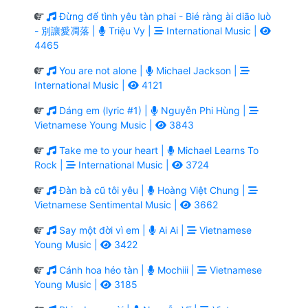
Đừng để tình yêu tàn phai - Bié ràng ài diāo luò
- 別讓愛凋落 |
Triệu Vy |
International Music |
4465
You are not alone |
Michael Jackson |
International Music |
4121
Dáng em (lyric #1) |
Nguyễn Phi Hùng |
Vietnamese Young Music |
3843
Take me to your heart |
Michael Learns To
Rock |
International Music |
3724
Đàn bà cũ tôi yêu |
Hoàng Việt Chung |
Vietnamese Sentimental Music |
3662
Say một đời vì em |
Ai Ai |
Vietnamese
Young Music |
3422
Cánh hoa héo tàn |
Mochiii |
Vietnamese
Young Music |
3185