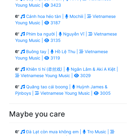
Young Music |
3423
Cánh hoa héo tàn |
Mochiii |
Vietnamese
Young Music |
3187
Phim ba người |
Nguyễn Vĩ |
Vietnamese
Young Music |
3135
Buông tay |
Hồ Lệ Thu |
Vietnamese
Young Music |
3119
Khiên ti hí (牵丝戏) |
Ngân Lâm & Aki A Kiệt |
Vietnamese Young Music |
3029
Quăng tao cái boong |
Huỳnh James &
Pjnboys |
Vietnamese Young Music |
3005
Maybe you care
Đà Lạt còn mưa không em |
Tro Music |