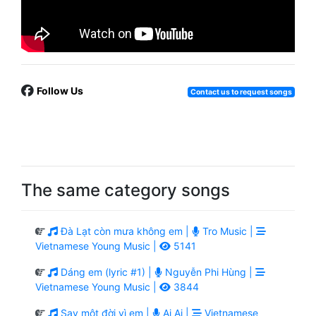
Follow Us
Contact us to request songs
The same category songs
Đà Lạt còn mưa không em |
Tro Music |
Vietnamese Young Music |
5141
Dáng em (lyric #1) |
Nguyễn Phi Hùng |
Vietnamese Young Music |
3844
Say một đời vì em |
Ai Ai |
Vietnamese