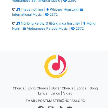
Vietnamese Sentimental Music |
2390
I have nothing |
Whitney Houston |
International Music |
2372
Nỗi lòng kẻ thứ 3 (Bông mua tím chế) |
Mộng
Nghi |
Vietnamese Parody Music |
2372
Chords | Song Chords | Guitar Chords | Songs | Song
Lyrics | Lyrics | Video
EMAIL: POSTMASTER@HOPAM.ORG