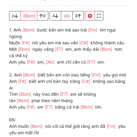
b
[Bbm]
#
A
[ ]
A
1. Anh
[Bbm]
bước bên em mà sao trái
[Fm]
tim ngại
ngùng
Muốn
[F#]
nói yêu em mà sao vẫn
[C#]
không thành câu
Một
[Ebm]
ngày vắng
[F7]
em, anh thấy dài
[Bbm]
hơn
cả thế kỷ
Anh yêu
[F#]
em,
[Ab]
anh chỉ cần có
[F7]
em.
2. Anh
[Bbm]
biết bên em còn bao tiếng
[Fm]
yêu gọi mời
Anh
[F#]
biết anh chỉ bàn tay trắng
[C#]
không sao bằng
ai
Tình
[Ebm]
này trao đến
[F7]
em sẽ không
tàn
[Bbm]
phai theo năm tháng
Anh yêu
[F#]
em
[F7]
bằng cả trái
[Bbm]
tim.
ĐK:
Anh muốn
[Bbm]
nói với cả thế giới rằng anh đã
[Fm]
yêu
yêu em mất rồi