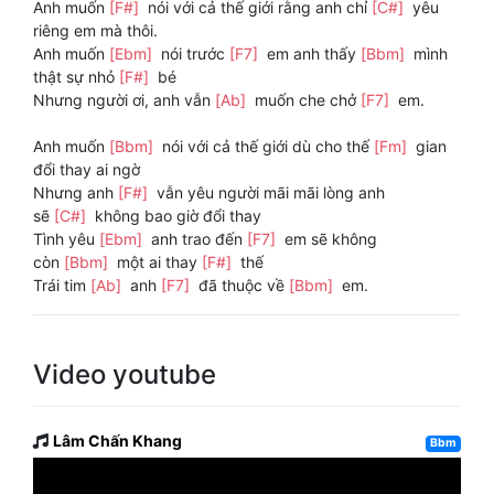
Anh muốn
[F#]
nói với cả thế giới rằng anh chỉ
[C#]
yêu
riêng em mà thôi.
Anh muốn
[Ebm]
nói trước
[F7]
em anh thấy
[Bbm]
mình
thật sự nhỏ
[F#]
bé
Nhưng người ơi, anh vẫn
[Ab]
muốn che chở
[F7]
em.
Anh muốn
[Bbm]
nói với cả thế giới dù cho thế
[Fm]
gian
đổi thay ai ngờ
Nhưng anh
[F#]
vẫn yêu người mãi mãi lòng anh
sẽ
[C#]
không bao giờ đổi thay
Tình yêu
[Ebm]
anh trao đến
[F7]
em sẽ không
còn
[Bbm]
một ai thay
[F#]
thế
Trái tim
[Ab]
anh
[F7]
đã thuộc về
[Bbm]
em.
Video youtube
Lâm Chấn Khang
Bbm