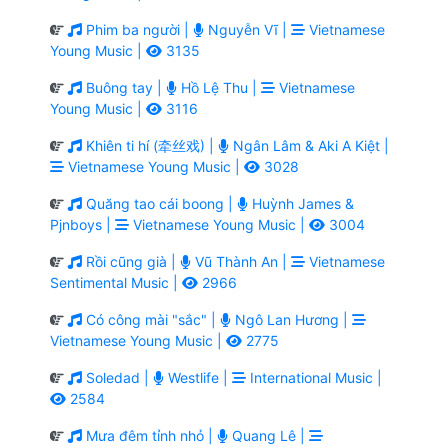
Phim ba người |
Nguyễn Vĩ |
Vietnamese
Young Music |
3135
Buông tay |
Hồ Lệ Thu |
Vietnamese
Young Music |
3116
Khiên ti hí (牵丝戏) |
Ngân Lâm & Aki A Kiệt |
Vietnamese Young Music |
3028
Quăng tao cái boong |
Huỳnh James &
Pjnboys |
Vietnamese Young Music |
3004
Rồi cũng già |
Vũ Thành An |
Vietnamese
Sentimental Music |
2966
Có công mài "sắc" |
Ngô Lan Hương |
Vietnamese Young Music |
2775
Soledad |
Westlife |
International Music |
2584
Mưa đêm tỉnh nhỏ |
Quang Lê |