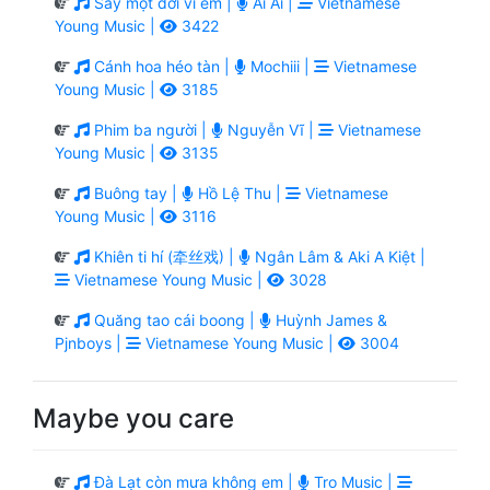
Say một đời vì em |
Ai Ai |
Vietnamese
Young Music |
3422
Cánh hoa héo tàn |
Mochiii |
Vietnamese
Young Music |
3185
Phim ba người |
Nguyễn Vĩ |
Vietnamese
Young Music |
3135
Buông tay |
Hồ Lệ Thu |
Vietnamese
Young Music |
3116
Khiên ti hí (牵丝戏) |
Ngân Lâm & Aki A Kiệt |
Vietnamese Young Music |
3028
Quăng tao cái boong |
Huỳnh James &
Pjnboys |
Vietnamese Young Music |
3004
Maybe you care
Đà Lạt còn mưa không em |
Tro Music |