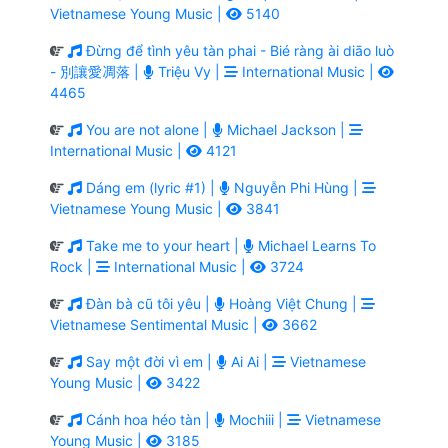
Vietnamese Young Music |
5140
Đừng để tình yêu tàn phai - Bié ràng ài diāo luò
- 別讓愛凋落 |
Triệu Vy |
International Music |
4465
You are not alone |
Michael Jackson |
International Music |
4121
Dáng em (lyric #1) |
Nguyễn Phi Hùng |
Vietnamese Young Music |
3841
Take me to your heart |
Michael Learns To
Rock |
International Music |
3724
Đàn bà cũ tôi yêu |
Hoàng Việt Chung |
Vietnamese Sentimental Music |
3662
Say một đời vì em |
Ai Ai |
Vietnamese
Young Music |
3422
Cánh hoa héo tàn |
Mochiii |
Vietnamese
Young Music |
3185