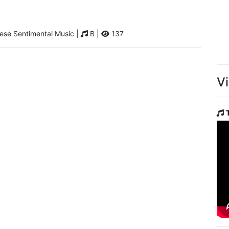
se Sentimental Music |
B |
137
V