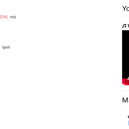
Y
[F#]
mờ
]
lạnh
M