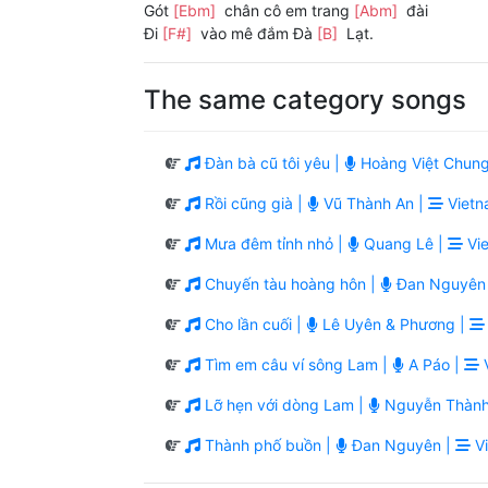
Gót
[Ebm]
chân cô em trang
[Abm]
đài
Đi
[F#]
vào mê đắm Đà
[B]
Lạt.
The same category songs
Đàn bà cũ tôi yêu |
Hoàng Việt Chung
Rồi cũng già |
Vũ Thành An |
Vietn
Mưa đêm tỉnh nhỏ |
Quang Lê |
Vie
Chuyến tàu hoàng hôn |
Đan Nguyên
Cho lần cuối |
Lê Uyên & Phương |
Tìm em câu ví sông Lam |
A Páo |
V
Lỡ hẹn với dòng Lam |
Nguyễn Thành
Thành phố buồn |
Đan Nguyên |
Vi