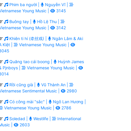
Phim ba người |
Nguyễn Vĩ |
Vietnamese Young Music |
3145
Buông tay |
Hồ Lệ Thu |
Vietnamese Young Music |
3142
Khiên ti hí (牵丝戏) |
Ngân Lâm & Aki
A Kiệt |
Vietnamese Young Music |
3045
Quăng tao cái boong |
Huỳnh James
& Pjnboys |
Vietnamese Young Music |
3014
Rồi cũng già |
Vũ Thành An |
Vietnamese Sentimental Music |
2980
Có công mài "sắc" |
Ngô Lan Hương |
Vietnamese Young Music |
2786
Soledad |
Westlife |
International
Music |
2603