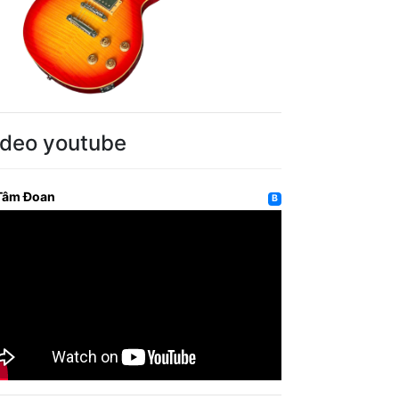
ideo youtube
Tâm Đoan
B