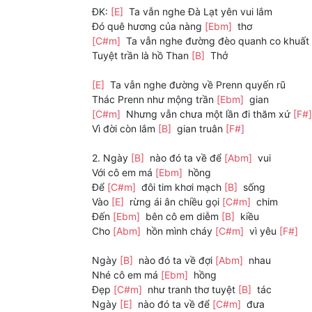
ĐK:
[E]
Ta vẫn nghe Đà Lạt yên vui lắm
Đó quê hương của nàng
[Ebm]
thơ
[C#m]
Ta vẫn nghe đường đèo quanh co khuất
Tuyệt trần là hồ Than
[B]
Thở
[E]
Ta vẫn nghe đường về Prenn quyến rũ
Thác Prenn như mộng trần
[Ebm]
gian
[C#m]
Nhưng vẫn chưa một lần đi thăm xứ
[F#
Vì đời còn lắm
[B]
gian truân
[F#]
2. Ngày
[B]
nào đó ta về để
[Abm]
vui
Với cô em má
[Ebm]
hồng
Để
[C#m]
đôi tim khơi mạch
[B]
sống
Vào
[E]
rừng ái ân chiều gọi
[C#m]
chim
Đến
[Ebm]
bên cô em diễm
[B]
kiều
Cho
[Abm]
hồn mình cháy
[C#m]
vì yêu
[F#]
Ngày
[B]
nào đó ta về đợi
[Abm]
nhau
Nhé cô em má
[Ebm]
hồng
Đẹp
[C#m]
như tranh thơ tuyệt
[B]
tác
Ngày
[E]
nào đó ta về để
[C#m]
đưa