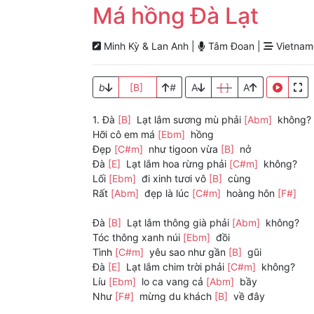
Má hồng Đà Lạt
Minh Kỳ & Lan Anh |
Tâm Đoan |
Vietname
b
[B]
#
A
[ ]
A
1. Đà
[B]
Lạt lắm sương mù phải
[Abm]
không?
Hỡi cô em má
[Ebm]
hồng
Đẹp
[C#m]
như tigoon vừa
[B]
nở
Đà
[E]
Lạt lắm hoa rừng phải
[C#m]
không?
Lối
[Ebm]
đi xinh tươi vô
[B]
cùng
Rất
[Abm]
đẹp là lúc
[C#m]
hoàng hôn
[F#]
Đà
[B]
Lạt lắm thông già phải
[Abm]
không?
Tóc thông xanh núi
[Ebm]
đồi
Tình
[C#m]
yêu sao như gần
[B]
gũi
Đà
[E]
Lạt lắm chim trời phải
[C#m]
không?
Líu
[Ebm]
lo ca vang cả
[Abm]
bầy
Như
[F#]
mừng du khách
[B]
về đây