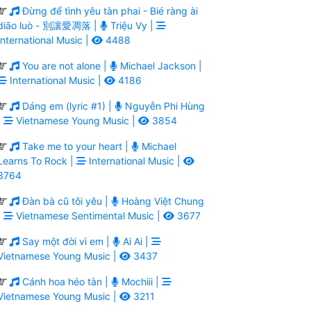
Đừng để tình yêu tàn phai - Bié ràng ài
diāo luò - 別讓愛凋落 |
Triệu Vy |
International Music |
4488
You are not alone |
Michael Jackson |
International Music |
4186
Dáng em (lyric #1) |
Nguyễn Phi Hùng
|
Vietnamese Young Music |
3854
Take me to your heart |
Michael
Learns To Rock |
International Music |
3764
Đàn bà cũ tôi yêu |
Hoàng Việt Chung
|
Vietnamese Sentimental Music |
3677
Say một đời vì em |
Ai Ai |
Vietnamese Young Music |
3437
Cánh hoa héo tàn |
Mochiii |
Vietnamese Young Music |
3211