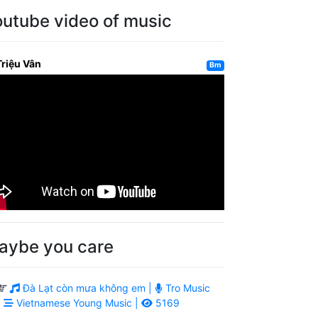
outube video of music
Triệu Vân
Bm
aybe you care
Đà Lạt còn mưa không em |
Tro Music
|
Vietnamese Young Music |
5169