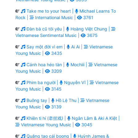
Take me to your heart |
Michael Learns To
Rock |
International Music |
3761
Đàn bà cũ tôi yêu |
Hoàng Việt Chung |
Vietnamese Sentimental Music |
3675
Say một đời vì em |
Ai Ai |
Vietnamese
Young Music |
3435
Cánh hoa héo tàn |
Mochiii |
Vietnamese
Young Music |
3209
Phim ba người |
Nguyễn Vĩ |
Vietnamese
Young Music |
3145
Buông tay |
Hồ Lệ Thu |
Vietnamese
Young Music |
3139
Khiên ti hí (牵丝戏) |
Ngân Lâm & Aki A Kiệt |
Vietnamese Young Music |
3045
Quăng tao cái boong |
Huỳnh James &