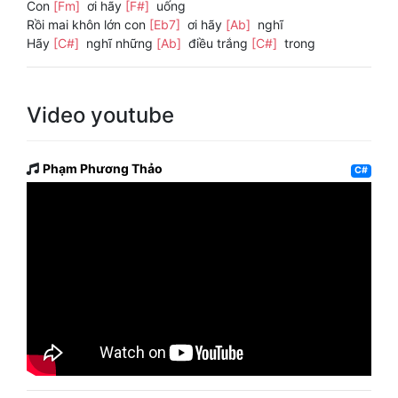
Con
[Fm]
ơi hãy
[F#]
uống
Rồi mai khôn lớn con
[Eb7]
ơi hãy
[Ab]
nghĩ
Hãy
[C#]
nghĩ những
[Ab]
điều trắng
[C#]
trong
Video youtube
Phạm Phương Thảo
C#