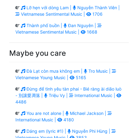
Lỡ hẹn với dòng Lam |
Nguyễn Thành Viên |
Vietnamese Sentimental Music |
1706
Thành phố buồn |
Đan Nguyên |
Vietnamese Sentimental Music |
1668
Maybe you care
Đà Lạt còn mưa không em |
Tro Music |
Vietnamese Young Music |
5165
Đừng để tình yêu tàn phai - Bié ràng ài diāo luò
- 別讓愛凋落 |
Triệu Vy |
International Music |
4486
You are not alone |
Michael Jackson |
International Music |
4180
Dáng em (lyric #1) |
Nguyễn Phi Hùng |
Vietnamese Young Music |
3853