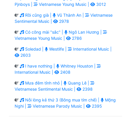
Pjnboys |
Vietnamese Young Music |
3012
Rồi cũng già |
Vũ Thành An |
Vietnamese
Sentimental Music |
2978
Có công mài "sắc" |
Ngô Lan Hương |
Vietnamese Young Music |
2786
Soledad |
Westlife |
International Music |
2603
I have nothing |
Whitney Houston |
International Music |
2408
Mưa đêm tỉnh nhỏ |
Quang Lê |
Vietnamese Sentimental Music |
2398
Nỗi lòng kẻ thứ 3 (Bông mua tím chế) |
Mộng
Nghi |
Vietnamese Parody Music |
2395