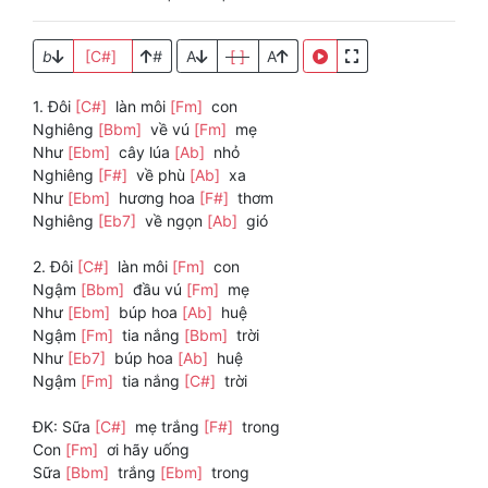
b
[C#]
#
A
[ ]
A
1. Đôi
[C#]
làn môi
[Fm]
con
Nghiêng
[Bbm]
về vú
[Fm]
mẹ
Như
[Ebm]
cây lúa
[Ab]
nhỏ
Nghiêng
[F#]
về phù
[Ab]
xa
Như
[Ebm]
hương hoa
[F#]
thơm
Nghiêng
[Eb7]
về ngọn
[Ab]
gió
2. Đôi
[C#]
làn môi
[Fm]
con
Ngậm
[Bbm]
đầu vú
[Fm]
mẹ
Như
[Ebm]
búp hoa
[Ab]
huệ
Ngậm
[Fm]
tia nắng
[Bbm]
trời
Như
[Eb7]
búp hoa
[Ab]
huệ
Ngậm
[Fm]
tia nắng
[C#]
trời
ĐK: Sữa
[C#]
mẹ trắng
[F#]
trong
Con
[Fm]
ơi hãy uống
Sữa
[Bbm]
trắng
[Ebm]
trong