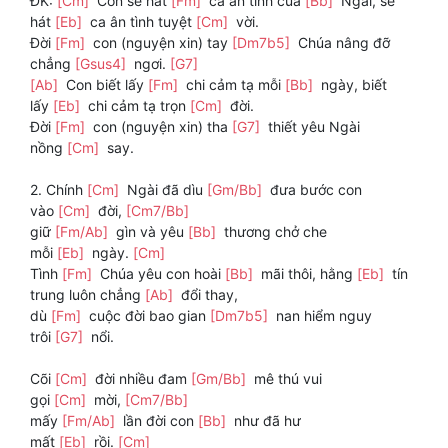
ĐK:
[Cm]
Con sẽ hát
[Fm]
ca ân tình của
[Bb]
Ngài, sẽ
hát
[Eb]
ca ân tình tuyệt
[Cm]
vời.
Đời
[Fm]
con (nguyện xin) tay
[Dm7b5]
Chúa nâng đỡ
chẳng
[Gsus4]
ngơi.
[G7]
[Ab]
Con biết lấy
[Fm]
chi cảm tạ mỗi
[Bb]
ngày, biết
lấy
[Eb]
chi cảm tạ trọn
[Cm]
đời.
Đời
[Fm]
con (nguyện xin) tha
[G7]
thiết yêu Ngài
nồng
[Cm]
say.
2. Chính
[Cm]
Ngài đã dìu
[Gm/Bb]
đưa bước con
vào
[Cm]
đời,
[Cm7/Bb]
giữ
[Fm/Ab]
gìn và yêu
[Bb]
thương chở che
mỗi
[Eb]
ngày.
[Cm]
Tình
[Fm]
Chúa yêu con hoài
[Bb]
mãi thôi, hằng
[Eb]
tín
trung luôn chẳng
[Ab]
đổi thay,
dù
[Fm]
cuộc đời bao gian
[Dm7b5]
nan hiểm nguy
trôi
[G7]
nổi.
Cõi
[Cm]
đời nhiều đam
[Gm/Bb]
mê thú vui
gọi
[Cm]
mời,
[Cm7/Bb]
mấy
[Fm/Ab]
lần đời con
[Bb]
như đã hư
mất
[Eb]
rồi.
[Cm]