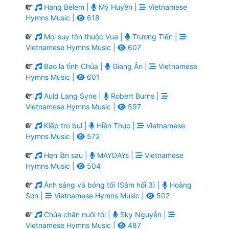
Hang Belem |
Mỹ Huyền |
Vietnamese
Hymns Music |
618
Mọi suy tôn thuộc Vua |
Trương Tiến |
Vietnamese Hymns Music |
607
Bao la tình Chúa |
Giang Ân |
Vietnamese
Hymns Music |
601
Auld Lang Syne |
Robert Burns |
Vietnamese Hymns Music |
597
Kiếp tro bụi |
Hiền Thục |
Vietnamese
Hymns Music |
572
Hẹn lần sau |
MAYDAYs |
Vietnamese
Hymns Music |
504
Ánh sáng và bóng tối (Sám hối 3) |
Hoàng
Sơn |
Vietnamese Hymns Music |
502
Chúa chăn nuôi tôi |
Sky Nguyễn |
Vietnamese Hymns Music |
487