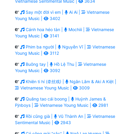
Vietnamese Sentimental Music |
3634
Say một đời vì em |
Ai Ai |
Vietnamese
Young Music |
3402
Cánh hoa héo tàn |
Mochiii |
Vietnamese
Young Music |
3141
Phim ba người |
Nguyễn Vĩ |
Vietnamese
Young Music |
3112
Buông tay |
Hồ Lệ Thu |
Vietnamese
Young Music |
3092
Khiên ti hí (牵丝戏) |
Ngân Lâm & Aki A Kiệt |
Vietnamese Young Music |
3009
Quăng tao cái boong |
Huỳnh James &
Pjnboys |
Vietnamese Young Music |
2981
Rồi cũng già |
Vũ Thành An |
Vietnamese
Sentimental Music |
2943
Có công mài "sắc" |
Ngô Lan Hương |