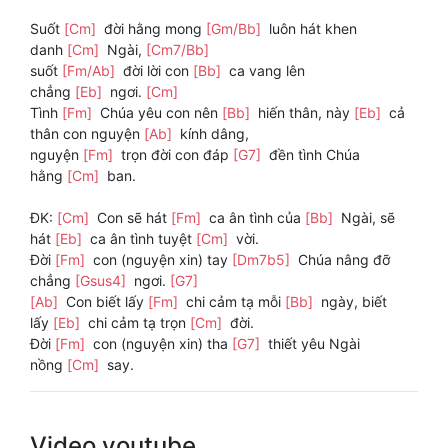
Suốt
[Cm]
đời hằng mong
[Gm/Bb]
luôn hát khen
danh
[Cm]
Ngài,
[Cm7/Bb]
suốt
[Fm/Ab]
đời lời con
[Bb]
ca vang lên
chẳng
[Eb]
ngơi.
[Cm]
Tình
[Fm]
Chúa yêu con nên
[Bb]
hiến thân, này
[Eb]
cả
thân con nguyện
[Ab]
kính dâng,
nguyện
[Fm]
trọn đời con đáp
[G7]
đền tình Chúa
hằng
[Cm]
ban.
ĐK:
[Cm]
Con sẽ hát
[Fm]
ca ân tình của
[Bb]
Ngài, sẽ
hát
[Eb]
ca ân tình tuyệt
[Cm]
vời.
Đời
[Fm]
con (nguyện xin) tay
[Dm7b5]
Chúa nâng đỡ
chẳng
[Gsus4]
ngơi.
[G7]
[Ab]
Con biết lấy
[Fm]
chi cảm tạ mỗi
[Bb]
ngày, biết
lấy
[Eb]
chi cảm tạ trọn
[Cm]
đời.
Đời
[Fm]
con (nguyện xin) tha
[G7]
thiết yêu Ngài
nồng
[Cm]
say.
Video youtube