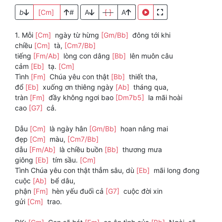
b
[Cm]
#
A
[ ]
A
1. Mỗi
[Cm]
ngày từ hừng
[Gm/Bb]
đông tới khi
chiều
[Cm]
tà,
[Cm7/Bb]
tiếng
[Fm/Ab]
lòng con dâng
[Bb]
lên muôn câu
cảm
[Eb]
tạ.
[Cm]
Tình
[Fm]
Chúa yêu con thật
[Bb]
thiết tha,
đổ
[Eb]
xuống ơn thiêng ngày
[Ab]
tháng qua,
tràn
[Fm]
đầy không ngơi bao
[Dm7b5]
la mãi hoài
cao
[G7]
cả.
Dẫu
[Cm]
là ngày hân
[Gm/Bb]
hoan nắng mai
đẹp
[Cm]
màu,
[Cm7/Bb]
dẫu
[Fm/Ab]
là chiều buồn
[Bb]
thương mưa
giông
[Eb]
tím sầu.
[Cm]
Tình Chúa yêu con thật thẳm sâu, dù
[Eb]
mãi long đong
cuộc
[Ab]
bể dâu,
phận
[Fm]
hèn yếu đuối cả
[G7]
cuộc đời xin
gửi
[Cm]
trao.