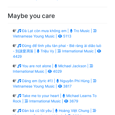
Maybe you care
Đà Lạt còn mưa không em |
Tro Music |
Vietnamese Young Music |
5113
Đừng để tình yêu tàn phai - Bié ràng ài diāo luò
- 別讓愛凋落 |
Triệu Vy |
International Music |
4429
You are not alone |
Michael Jackson |
International Music |
4029
Dáng em (lyric #1) |
Nguyễn Phi Hùng |
Vietnamese Young Music |
3817
Take me to your heart |
Michael Learns To
Rock |
International Music |
3679
Đàn bà cũ tôi yêu |
Hoàng Việt Chung |