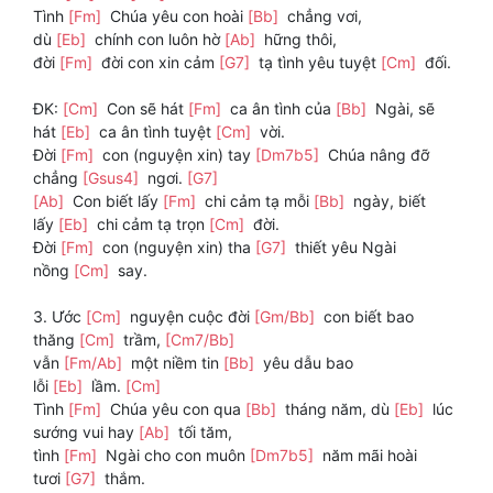
Tình
[Fm]
Chúa yêu con hoài
[Bb]
chẳng vơi,
dù
[Eb]
chính con luôn hờ
[Ab]
hững thôi,
đời
[Fm]
đời con xin cảm
[G7]
tạ tình yêu tuyệt
[Cm]
đối.
ĐK:
[Cm]
Con sẽ hát
[Fm]
ca ân tình của
[Bb]
Ngài, sẽ
hát
[Eb]
ca ân tình tuyệt
[Cm]
vời.
Đời
[Fm]
con (nguyện xin) tay
[Dm7b5]
Chúa nâng đỡ
chẳng
[Gsus4]
ngơi.
[G7]
[Ab]
Con biết lấy
[Fm]
chi cảm tạ mỗi
[Bb]
ngày, biết
lấy
[Eb]
chi cảm tạ trọn
[Cm]
đời.
Đời
[Fm]
con (nguyện xin) tha
[G7]
thiết yêu Ngài
nồng
[Cm]
say.
3. Ước
[Cm]
nguyện cuộc đời
[Gm/Bb]
con biết bao
thăng
[Cm]
trầm,
[Cm7/Bb]
vẫn
[Fm/Ab]
một niềm tin
[Bb]
yêu dẫu bao
lỗi
[Eb]
lầm.
[Cm]
Tình
[Fm]
Chúa yêu con qua
[Bb]
tháng năm, dù
[Eb]
lúc
sướng vui hay
[Ab]
tối tăm,
tình
[Fm]
Ngài cho con muôn
[Dm7b5]
năm mãi hoài
tươi
[G7]
thắm.