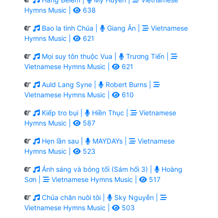
Hymns Music |
638
Bao la tình Chúa |
Giang Ân |
Vietnamese
Hymns Music |
621
Mọi suy tôn thuộc Vua |
Trương Tiến |
Vietnamese Hymns Music |
621
Auld Lang Syne |
Robert Burns |
Vietnamese Hymns Music |
610
Kiếp tro bụi |
Hiền Thục |
Vietnamese
Hymns Music |
587
Hẹn lần sau |
MAYDAYs |
Vietnamese
Hymns Music |
523
Ánh sáng và bóng tối (Sám hối 3) |
Hoàng
Sơn |
Vietnamese Hymns Music |
517
Chúa chăn nuôi tôi |
Sky Nguyễn |
Vietnamese Hymns Music |
503