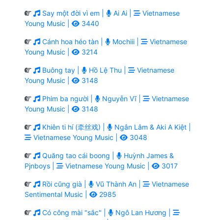
Say một đời vì em |
Ai Ai |
Vietnamese
Young Music |
3440
Cánh hoa héo tàn |
Mochiii |
Vietnamese
Young Music |
3214
Buông tay |
Hồ Lệ Thu |
Vietnamese
Young Music |
3148
Phim ba người |
Nguyễn Vĩ |
Vietnamese
Young Music |
3148
Khiên ti hí (牵丝戏) |
Ngân Lâm & Aki A Kiệt |
Vietnamese Young Music |
3048
Quăng tao cái boong |
Huỳnh James &
Pjnboys |
Vietnamese Young Music |
3017
Rồi cũng già |
Vũ Thành An |
Vietnamese
Sentimental Music |
2985
Có công mài "sắc" |
Ngô Lan Hương |