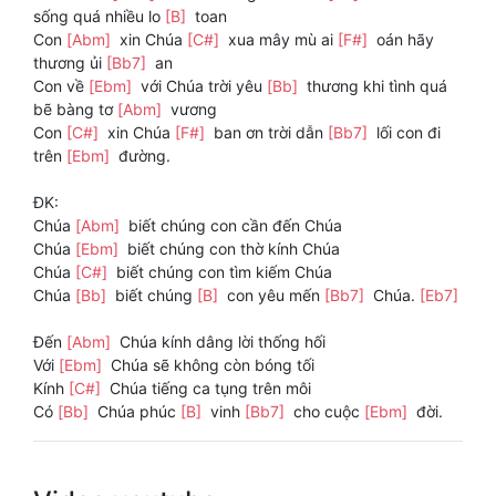
sống quá nhiều lo
[B]
toan
Con
[Abm]
xin Chúa
[C#]
xua mây mù ai
[F#]
oán hãy
thương ủi
[Bb7]
an
Con về
[Ebm]
với Chúa trời yêu
[Bb]
thương khi tình quá
bẽ bàng tơ
[Abm]
vương
Con
[C#]
xin Chúa
[F#]
ban ơn trời dẫn
[Bb7]
lối con đi
trên
[Ebm]
đường.
ĐK:
Chúa
[Abm]
biết chúng con cần đến Chúa
Chúa
[Ebm]
biết chúng con thờ kính Chúa
Chúa
[C#]
biết chúng con tìm kiếm Chúa
Chúa
[Bb]
biết chúng
[B]
con yêu mến
[Bb7]
Chúa.
[Eb7]
Đến
[Abm]
Chúa kính dâng lời thống hối
Với
[Ebm]
Chúa sẽ không còn bóng tối
Kính
[C#]
Chúa tiếng ca tụng trên môi
Có
[Bb]
Chúa phúc
[B]
vinh
[Bb7]
cho cuộc
[Ebm]
đời.