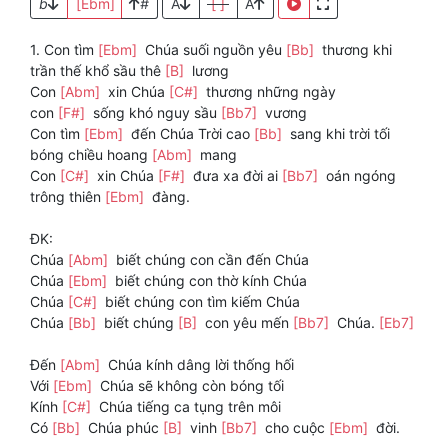
b
[Ebm]
#
A
[ ]
A
1. Con tìm
[Ebm]
Chúa suối nguồn yêu
[Bb]
thương khi
trần thế khổ sầu thê
[B]
lương
Con
[Abm]
xin Chúa
[C#]
thương những ngày
con
[F#]
sống khó nguy sầu
[Bb7]
vương
Con tìm
[Ebm]
đến Chúa Trời cao
[Bb]
sang khi trời tối
bóng chiều hoang
[Abm]
mang
Con
[C#]
xin Chúa
[F#]
đưa xa đời ai
[Bb7]
oán ngóng
trông thiên
[Ebm]
đàng.
ĐK:
Chúa
[Abm]
biết chúng con cần đến Chúa
Chúa
[Ebm]
biết chúng con thờ kính Chúa
Chúa
[C#]
biết chúng con tìm kiếm Chúa
Chúa
[Bb]
biết chúng
[B]
con yêu mến
[Bb7]
Chúa.
[Eb7]
Đến
[Abm]
Chúa kính dâng lời thống hối
Với
[Ebm]
Chúa sẽ không còn bóng tối
Kính
[C#]
Chúa tiếng ca tụng trên môi
Có
[Bb]
Chúa phúc
[B]
vinh
[Bb7]
cho cuộc
[Ebm]
đời.