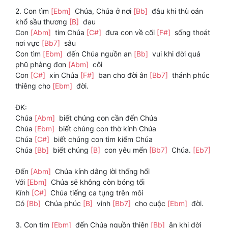
2. Con tìm
[Ebm]
Chúa, Chúa ở nơi
[Bb]
đâu khi thù oán
khổ sầu thương
[B]
đau
Con
[Abm]
tim Chúa
[C#]
đưa con về cõi
[F#]
sống thoát
nơi vực
[Bb7]
sâu
Con tìm
[Ebm]
đến Chúa nguồn an
[Bb]
vui khi đời quá
phũ phàng đơn
[Abm]
côi
Con
[C#]
xin Chúa
[F#]
ban cho đời ân
[Bb7]
thánh phúc
thiêng cho
[Ebm]
đời.
ĐK:
Chúa
[Abm]
biết chúng con cần đến Chúa
Chúa
[Ebm]
biết chúng con thờ kính Chúa
Chúa
[C#]
biết chúng con tìm kiếm Chúa
Chúa
[Bb]
biết chúng
[B]
con yêu mến
[Bb7]
Chúa.
[Eb7]
Đến
[Abm]
Chúa kính dâng lời thống hối
Với
[Ebm]
Chúa sẽ không còn bóng tối
Kính
[C#]
Chúa tiếng ca tụng trên môi
Có
[Bb]
Chúa phúc
[B]
vinh
[Bb7]
cho cuộc
[Ebm]
đời.
3. Con tìm
[Ebm]
đến Chúa nguồn thiên
[Bb]
ân khi đời