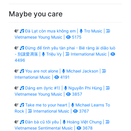
Maybe you care
Đà Lạt còn mưa không em |
Tro Music |
Vietnamese Young Music |
5175
Đừng để tình yêu tàn phai - Bié ràng ài diāo luò
- 別讓愛凋落 |
Triệu Vy |
International Music |
4496
You are not alone |
Michael Jackson |
International Music |
4191
Dáng em (lyric #1) |
Nguyễn Phi Hùng |
Vietnamese Young Music |
3857
Take me to your heart |
Michael Learns To
Rock |
International Music |
3767
Đàn bà cũ tôi yêu |
Hoàng Việt Chung |
Vietnamese Sentimental Music |
3678