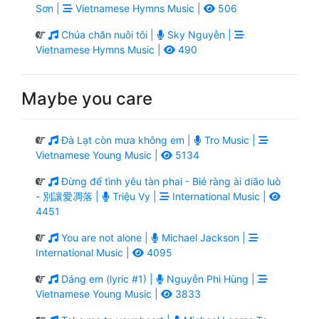
Sơn |
Vietnamese Hymns Music |
506
Chúa chăn nuôi tôi |
Sky Nguyễn |
Vietnamese Hymns Music |
490
Maybe you care
Đà Lạt còn mưa không em |
Tro Music |
Vietnamese Young Music |
5134
Đừng để tình yêu tàn phai - Bié ràng ài diāo luò
- 別讓愛凋落 |
Triệu Vy |
International Music |
4451
You are not alone |
Michael Jackson |
International Music |
4095
Dáng em (lyric #1) |
Nguyễn Phi Hùng |
Vietnamese Young Music |
3833