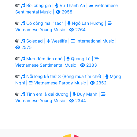
Rồi cũng già |
Vũ Thành An |
Vietnamese
Sentimental Music |
2958
Có công mài "sắc" |
Ngô Lan Hương |
Vietnamese Young Music |
2764
Soledad |
Westlife |
International Music |
2575
Mưa đêm tỉnh nhỏ |
Quang Lê |
Vietnamese Sentimental Music |
2383
Nỗi lòng kẻ thứ 3 (Bông mua tím chế) |
Mộng
Nghi |
Vietnamese Parody Music |
2352
Tình em là đại dương |
Duy Mạnh |
Vietnamese Young Music |
2344