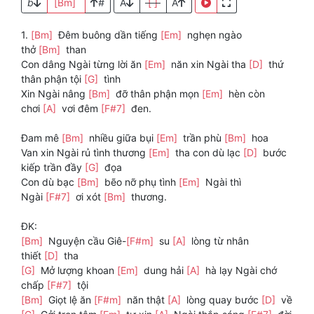
b
[Bm]
#
A
[ ]
A
1.
[Bm]
Đêm buông dần tiếng
[Em]
nghẹn ngào
thở
[Bm]
than
Con dâng Ngài từng lời ăn
[Em]
năn xin Ngài tha
[D]
thứ
thân phận tội
[G]
tình
Xin Ngài nâng
[Bm]
đỡ thân phận mọn
[Em]
hèn còn
chơi
[A]
vơi đêm
[F#7]
đen.
Đam mê
[Bm]
nhiều giữa bụi
[Em]
trần phù
[Bm]
hoa
Van xin Ngài rủ tình thương
[Em]
tha con dù lạc
[D]
bước
kiếp trần đầy
[G]
đọa
Con dù bạc
[Bm]
bẽo nỡ phụ tình
[Em]
Ngài thì
Ngài
[F#7]
ơi xót
[Bm]
thương.
ĐK:
[Bm]
Nguyện cầu Giê-
[F#m]
su
[A]
lòng từ nhân
thiết
[D]
tha
[G]
Mở lượng khoan
[Em]
dung hải
[A]
hà lạy Ngài chớ
chấp
[F#7]
tội
[Bm]
Giọt lệ ăn
[F#m]
năn thật
[A]
lòng quay bước
[D]
về