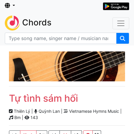
Chords
Tự tình sám hối
Thiên Lý |
Quỳnh Lan |
Vietnamese Hymns Music |
Bm |
143