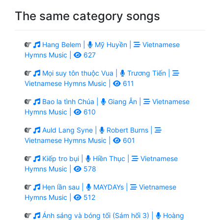
The same category songs
Hang Belem |
Mỹ Huyền |
Vietnamese
Hymns Music |
627
Mọi suy tôn thuộc Vua |
Trương Tiến |
Vietnamese Hymns Music |
611
Bao la tình Chúa |
Giang Ân |
Vietnamese
Hymns Music |
610
Auld Lang Syne |
Robert Burns |
Vietnamese Hymns Music |
601
Kiếp tro bụi |
Hiền Thục |
Vietnamese
Hymns Music |
578
Hẹn lần sau |
MAYDAYs |
Vietnamese
Hymns Music |
512
Ánh sáng và bóng tối (Sám hối 3) |
Hoàng