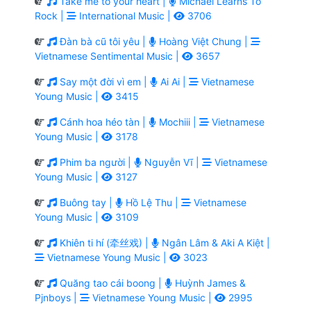
Take me to your heart |
Michael Learns To
Rock |
International Music |
3706
Đàn bà cũ tôi yêu |
Hoàng Việt Chung |
Vietnamese Sentimental Music |
3657
Say một đời vì em |
Ai Ai |
Vietnamese
Young Music |
3415
Cánh hoa héo tàn |
Mochiii |
Vietnamese
Young Music |
3178
Phim ba người |
Nguyễn Vĩ |
Vietnamese
Young Music |
3127
Buông tay |
Hồ Lệ Thu |
Vietnamese
Young Music |
3109
Khiên ti hí (牵丝戏) |
Ngân Lâm & Aki A Kiệt |
Vietnamese Young Music |
3023
Quăng tao cái boong |
Huỳnh James &
Pjnboys |
Vietnamese Young Music |
2995