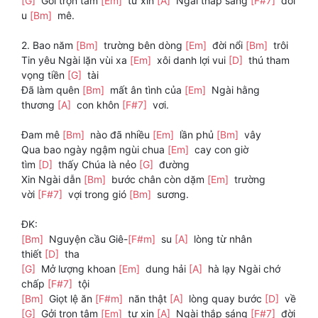
[G]
Gởi trọn tâm
[Em]
tư xin
[A]
Ngài thắp sáng
[F#7]
đời
u
[Bm]
mê.
2. Bao năm
[Bm]
trường bên dòng
[Em]
đời nổi
[Bm]
trôi
Tin yêu Ngài lặn vùi xa
[Em]
xôi danh lợi vui
[D]
thú tham
vọng tiền
[G]
tài
Đã làm quên
[Bm]
mất ân tình của
[Em]
Ngài hằng
thương
[A]
con khôn
[F#7]
vơi.
Đam mê
[Bm]
nào đã nhiều
[Em]
lần phủ
[Bm]
vây
Qua bao ngày ngậm ngùi chua
[Em]
cay con giờ
tìm
[D]
thấy Chúa là nẻo
[G]
đường
Xin Ngài dẫn
[Bm]
bước chân còn dặm
[Em]
trường
vời
[F#7]
vợi trong gió
[Bm]
sương.
ĐK:
[Bm]
Nguyện cầu Giê-
[F#m]
su
[A]
lòng từ nhân
thiết
[D]
tha
[G]
Mở lượng khoan
[Em]
dung hải
[A]
hà lạy Ngài chớ
chấp
[F#7]
tội
[Bm]
Giọt lệ ăn
[F#m]
năn thật
[A]
lòng quay bước
[D]
về
[G]
Gởi trọn tâm
[Em]
tư xin
[A]
Ngài thắp sáng
[F#7]
đời