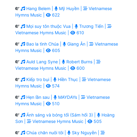
Hang Belem |
Mỹ Huyền |
Vietnamese
Hymns Music |
622
Mọi suy tôn thuộc Vua |
Trương Tiến |
Vietnamese Hymns Music |
610
Bao la tình Chúa |
Giang Ân |
Vietnamese
Hymns Music |
605
Auld Lang Syne |
Robert Burns |
Vietnamese Hymns Music |
600
Kiếp tro bụi |
Hiền Thục |
Vietnamese
Hymns Music |
574
Hẹn lần sau |
MAYDAYs |
Vietnamese
Hymns Music |
510
Ánh sáng và bóng tối (Sám hối 3) |
Hoàng
Sơn |
Vietnamese Hymns Music |
505
Chúa chăn nuôi tôi |
Sky Nguyễn |