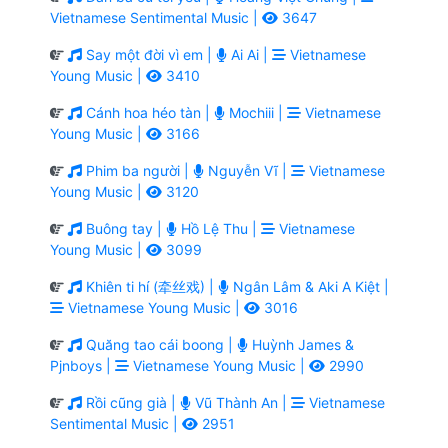
Vietnamese Sentimental Music |
3647
Say một đời vì em |
Ai Ai |
Vietnamese
Young Music |
3410
Cánh hoa héo tàn |
Mochiii |
Vietnamese
Young Music |
3166
Phim ba người |
Nguyễn Vĩ |
Vietnamese
Young Music |
3120
Buông tay |
Hồ Lệ Thu |
Vietnamese
Young Music |
3099
Khiên ti hí (牵丝戏) |
Ngân Lâm & Aki A Kiệt |
Vietnamese Young Music |
3016
Quăng tao cái boong |
Huỳnh James &
Pjnboys |
Vietnamese Young Music |
2990
Rồi cũng già |
Vũ Thành An |
Vietnamese
Sentimental Music |
2951