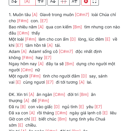
b
[A]
#
A
[ ]
A
1. Muôn tâu
[A]
Giavê trong muôn
[C#m7]
loài Chúa chỉ
cho
[F#m]
con.
[E7]
Bao nhiêu năm
[A]
qua con kiếm
[Bm]
tìm nhưng con nào
đâu
[C#m]
thấy
Một loài
[F#m]
làm cho con ấm
[D]
lòng, lúc đêm
[E]
về
khi
[E7]
tâm hồn tê
[A]
tái.
Adam
[A]
Adam! sống cô
[C#m7]
độc nhất định
không
[F#m]
hay
[E7]
Ngay hôm nay
[A]
đây ta sẽ
[Bm]
dựng cho người một
người
[C#m]
nữ
Một người
[F#m]
tình cho người đắm
[D]
say, sánh
vai
[E]
cùng ngươi
[E7]
đi tới tương
[A]
lai.
ĐK. Xin tri
[A]
ân ngàn
[C#m]
đời tri
[Bm]
ân
thượng
[A]
đế
[F#m]
Đã ru
[B]
con vào giấc
[D]
ngủ tình
[E]
yêu
[E7]
Đã xa con
[A]
rồi tháng
[C#m]
ngày giá lạnh cô
[E]
liêu
Giờ con chỉ
[E]
biết chúc
[Bm]
tụng tình yêu Chuá
sớm
[E]
chiều.