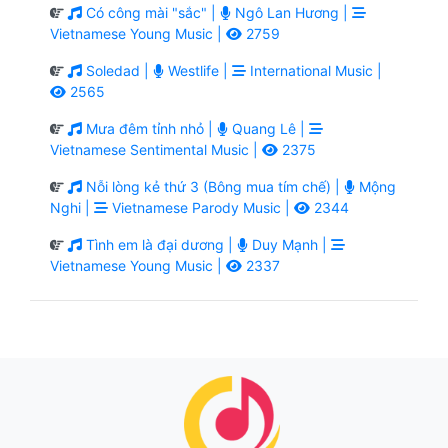
Có công mài "sắc" |
Ngô Lan Hương |
Vietnamese Young Music |
2759
Soledad |
Westlife |
International Music |
2565
Mưa đêm tỉnh nhỏ |
Quang Lê |
Vietnamese Sentimental Music |
2375
Nỗi lòng kẻ thứ 3 (Bông mua tím chế) |
Mộng
Nghi |
Vietnamese Parody Music |
2344
Tình em là đại dương |
Duy Mạnh |
Vietnamese Young Music |
2337