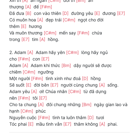
Xin tri
[A]
ân ngàn
[C#m]
đời tri
[Bm]
ân
thượng
[A]
đế
[F#m]
Đã đưa
[B]
con vào thiên
[D]
đường yêu
[E]
đương
[E7]
Có muôn hoa
[A]
đẹp trái
[C#m]
ngọt cho đời
thêm
[E]
hương
Và muôn thương
[C#m]
mến say
[F#m]
chứa
trong
[E7]
tim
[A]
hồng.
2. Adam
[A]
Adam hãy yên
[C#m]
lòng hãy ngủ
cho
[F#m]
con
[E7]
Adam
[A]
Adam khi thức
[Bm]
dậy người sẽ được
chiêm
[C#m]
ngưỡng
Một người
[F#m]
tình xinh như đoá
[D]
hồng
Sẽ suốt
[E]
đời bên
[E7]
người cùng chung
[A]
sống.
Adam yêu
[A]
ơi! Chúa nhân
[C#m]
từ đã dựng
nên
[F#m]
tôi
[E7]
Cho ta chung
[A]
đôi chung những
[Bm]
ngày gian lao và
hạnh
[C#m]
phúc
Nguyễn cuộc
[F#m]
tình ta luôn thắm
[D]
tươi
Tóc phai
[E]
mầu tình vẫn
[E7]
thắm không
[A]
phai.