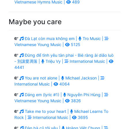
Vietnamese Hymns Music |
489
Maybe you care
Đà Lạt còn mưa không em |
Tro Music |
Vietnamese Young Music |
5125
Đừng để tình yêu tàn phai - Bié ràng ài diāo luò
- 別讓愛凋落 |
Triệu Vy |
International Music |
4441
You are not alone |
Michael Jackson |
International Music |
4064
Dáng em (lyric #1) |
Nguyễn Phi Hùng |
Vietnamese Young Music |
3826
Take me to your heart |
Michael Learns To
Rock |
International Music |
3695
Đàn bà cũ tôi yêu |
Hoàng Việt Chung |