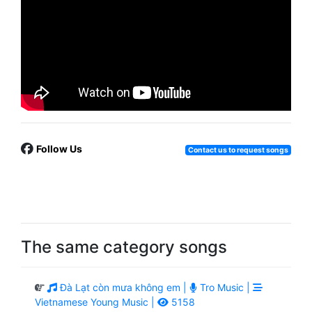
Follow Us
Contact us to request songs
The same category songs
Đà Lạt còn mưa không em |
Tro Music |
Vietnamese Young Music |
5158