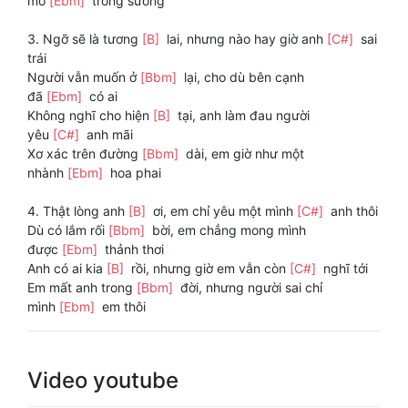
mờ
[Ebm]
trong sương
3. Ngỡ sẽ là tương
[B]
lai, nhưng nào hay giờ anh
[C#]
sai
trái
Người vẫn muốn ở
[Bbm]
lại, cho dù bên cạnh
đã
[Ebm]
có ai
Không nghĩ cho hiện
[B]
tại, anh làm đau người
yêu
[C#]
anh mãi
Xơ xác trên đường
[Bbm]
dài, em giờ như một
nhành
[Ebm]
hoa phai
4. Thật lòng anh
[B]
ơi, em chỉ yêu một mình
[C#]
anh thôi
Dù có lắm rối
[Bbm]
bời, em chẳng mong mình
được
[Ebm]
thảnh thơi
Anh có ai kia
[B]
rồi, nhưng giờ em vẫn còn
[C#]
nghĩ tới
Em mất anh trong
[Bbm]
đời, nhưng người sai chỉ
mình
[Ebm]
em thôi
Video youtube