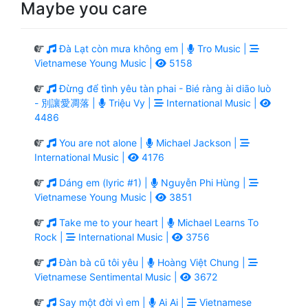
Maybe you care
Đà Lạt còn mưa không em |
Tro Music |
Vietnamese Young Music |
5158
Đừng để tình yêu tàn phai - Bié ràng ài diāo luò
- 別讓愛凋落 |
Triệu Vy |
International Music |
4486
You are not alone |
Michael Jackson |
International Music |
4176
Dáng em (lyric #1) |
Nguyễn Phi Hùng |
Vietnamese Young Music |
3851
Take me to your heart |
Michael Learns To
Rock |
International Music |
3756
Đàn bà cũ tôi yêu |
Hoàng Việt Chung |
Vietnamese Sentimental Music |
3672
Say một đời vì em |
Ai Ai |
Vietnamese