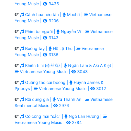
Young Music |
3435
Cánh hoa héo tàn |
Mochiii |
Vietnamese
Young Music |
3206
Phim ba người |
Nguyễn Vĩ |
Vietnamese
Young Music |
3143
Buông tay |
Hồ Lệ Thu |
Vietnamese
Young Music |
3136
Khiên ti hí (牵丝戏) |
Ngân Lâm & Aki A Kiệt |
Vietnamese Young Music |
3043
Quăng tao cái boong |
Huỳnh James &
Pjnboys |
Vietnamese Young Music |
3012
Rồi cũng già |
Vũ Thành An |
Vietnamese
Sentimental Music |
2976
Có công mài "sắc" |
Ngô Lan Hương |
Vietnamese Young Music |
2784