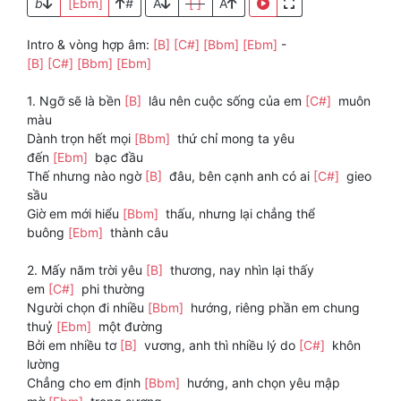
b
[Ebm]
#
A
[ ]
A
Intro & vòng hợp âm:
[B]
[C#]
[Bbm]
[Ebm]
-
[B]
[C#]
[Bbm]
[Ebm]
1. Ngỡ sẽ là bền
[B]
lâu nên cuộc sống của em
[C#]
muôn
màu
Dành trọn hết mọi
[Bbm]
thứ chỉ mong ta yêu
đến
[Ebm]
bạc đầu
Thế nhưng nào ngờ
[B]
đâu, bên cạnh anh có ai
[C#]
gieo
sầu
Giờ em mới hiểu
[Bbm]
thấu, nhưng lại chẳng thể
buông
[Ebm]
thành câu
2. Mấy năm trời yêu
[B]
thương, nay nhìn lại thấy
em
[C#]
phi thường
Người chọn đi nhiều
[Bbm]
hướng, riêng phần em chung
thuỷ
[Ebm]
một đường
Bởi em nhiều tơ
[B]
vương, anh thì nhiều lý do
[C#]
khôn
lường
Chẳng cho em định
[Bbm]
hướng, anh chọn yêu mập