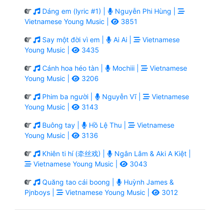
Dáng em (lyric #1) |
Nguyễn Phi Hùng |
Vietnamese Young Music |
3851
Say một đời vì em |
Ai Ai |
Vietnamese
Young Music |
3435
Cánh hoa héo tàn |
Mochiii |
Vietnamese
Young Music |
3206
Phim ba người |
Nguyễn Vĩ |
Vietnamese
Young Music |
3143
Buông tay |
Hồ Lệ Thu |
Vietnamese
Young Music |
3136
Khiên ti hí (牵丝戏) |
Ngân Lâm & Aki A Kiệt |
Vietnamese Young Music |
3043
Quăng tao cái boong |
Huỳnh James &
Pjnboys |
Vietnamese Young Music |
3012