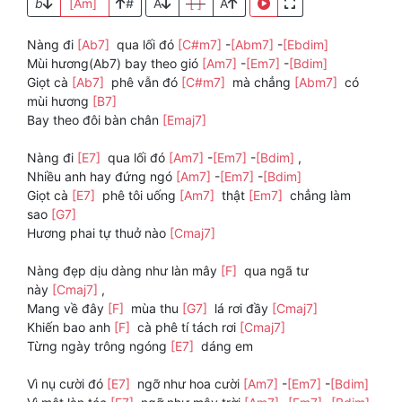
b
[Am]
#
A
[ ]
A
Nàng đi
[Ab7]
qua lối đó
[C#m7]
-
[Abm7]
-
[Ebdim]
Mùi hương(Ab7) bay theo gió
[Am7]
-
[Em7]
-
[Bdim]
Giọt cà
[Ab7]
phê vẫn đó
[C#m7]
mà chẳng
[Abm7]
có
mùi hương
[B7]
Bay theo đôi bàn chân
[Emaj7]
Nàng đi
[E7]
qua lối đó
[Am7]
-
[Em7]
-
[Bdim]
,
Nhiều anh hay đứng ngó
[Am7]
-
[Em7]
-
[Bdim]
Giọt cà
[E7]
phê tôi uống
[Am7]
thật
[Em7]
chẳng làm
sao
[G7]
Hương phai tự thuở nào
[Cmaj7]
Nàng đẹp dịu dàng như làn mây
[F]
qua ngã tư
này
[Cmaj7]
,
Mang về đây
[F]
mùa thu
[G7]
lá rơi đầy
[Cmaj7]
Khiến bao anh
[F]
cà phê tí tách rơi
[Cmaj7]
Từng ngày trông ngóng
[E7]
dáng em
Vì nụ cười đó
[E7]
ngỡ như hoa cười
[Am7]
-
[Em7]
-
[Bdim]