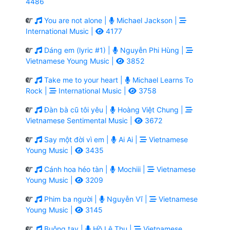
4486
You are not alone |
Michael Jackson |
International Music |
4177
Dáng em (lyric #1) |
Nguyễn Phi Hùng |
Vietnamese Young Music |
3852
Take me to your heart |
Michael Learns To
Rock |
International Music |
3758
Đàn bà cũ tôi yêu |
Hoàng Việt Chung |
Vietnamese Sentimental Music |
3672
Say một đời vì em |
Ai Ai |
Vietnamese
Young Music |
3435
Cánh hoa héo tàn |
Mochiii |
Vietnamese
Young Music |
3209
Phim ba người |
Nguyễn Vĩ |
Vietnamese
Young Music |
3145
Buông tay |
Hồ Lệ Thu |
Vietnamese