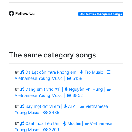
Follow Us
Contact us to request songs
The same category songs
Đà Lạt còn mưa không em |
Tro Music |
Vietnamese Young Music |
5158
Dáng em (lyric #1) |
Nguyễn Phi Hùng |
Vietnamese Young Music |
3852
Say một đời vì em |
Ai Ai |
Vietnamese
Young Music |
3435
Cánh hoa héo tàn |
Mochiii |
Vietnamese
Young Music |
3209