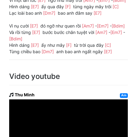
Vì một làn tóc
[E7]
ngỡ như mây trời
[Am7]
-
[Em7]
-
[Bdim]
Hình dáng
[E7]
ấy qua đây
[F]
từng ngày mây trôi
[C]
Lạc loài bao anh
[Dm7]
bao anh đắm say
[E7]
Vì nụ cười
[E7]
đó ngỡ như quen rồi
[Am7]
-
[Em7]
-
[Bdim]
Và rồi từng
[E7]
bước bước chân tuyệt vời
[Am7]
-
[Em7]
-
[Bdim]
Hình dáng
[E7]
ấy như mây
[F]
từ trời qua đây
[C]
Từng chiều bao
[Dm7]
anh bao anh ngất ngây
[E7]
Video youtube
Thu Minh
Am