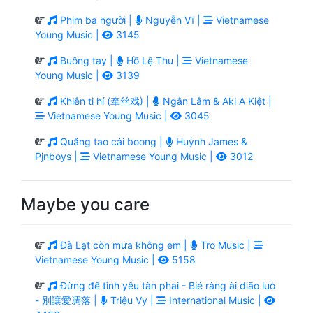
Phim ba người |
Nguyễn Vĩ |
Vietnamese
Young Music |
3145
Buông tay |
Hồ Lệ Thu |
Vietnamese
Young Music |
3139
Khiên ti hí (牵丝戏) |
Ngân Lâm & Aki A Kiệt |
Vietnamese Young Music |
3045
Quăng tao cái boong |
Huỳnh James &
Pjnboys |
Vietnamese Young Music |
3012
Maybe you care
Đà Lạt còn mưa không em |
Tro Music |
Vietnamese Young Music |
5158
Đừng để tình yêu tàn phai - Bié ràng ài diāo luò
- 別讓愛凋落 |
Triệu Vy |
International Music |