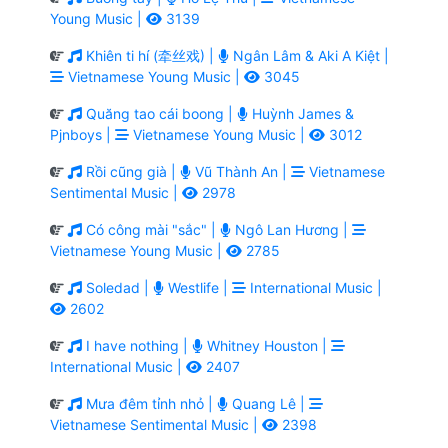
Young Music |
3139
Khiên ti hí (牵丝戏) |
Ngân Lâm & Aki A Kiệt |
Vietnamese Young Music |
3045
Quăng tao cái boong |
Huỳnh James &
Pjnboys |
Vietnamese Young Music |
3012
Rồi cũng già |
Vũ Thành An |
Vietnamese
Sentimental Music |
2978
Có công mài "sắc" |
Ngô Lan Hương |
Vietnamese Young Music |
2785
Soledad |
Westlife |
International Music |
2602
I have nothing |
Whitney Houston |
International Music |
2407
Mưa đêm tỉnh nhỏ |
Quang Lê |
Vietnamese Sentimental Music |
2398