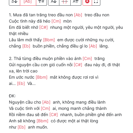
b
[Ab]
#
A
[ ]
A
1. Mưa đã tan trăng treo đầu non
[Ab]
treo đầu non
Cuộc tình này đã héo
[Cm]
mòn
Em đã biết nhớ
[C#]
nhung một người, yêu một người, yêu
thật nhiều
Lâu lắm mới thấy
[Bbm]
em được cười những nụ cười,
chẳng
[Eb]
buồn phiền, chẳng điều gì lo
[Ab]
lắng.
2. Thả từng điều muộn phiền vào ánh
[Cm]
trăng
Gửi nguyện cầu cơn gió cuốn nỗi
[C#]
đau này đi, đi thật
xa, lên trời cao
Em ước nước
[Bbm]
mắt không được rơi rơi vì
ai...
[Eb]
Và...
ĐK:
Nguyện cầu cho
[Ab]
anh, không mang điều lành
Và cuộc tình với
[Cm]
ai, mong manh chẳng thành
Rồi niềm đau sẽ đến
[C#]
nhanh, buồn phiền ghé đến anh
Anh sẽ không
[Bbm]
có được một ai thật lòng
như
[Eb]
anh muốn.