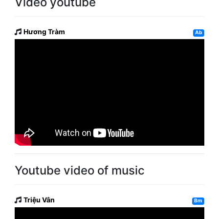
Video youtube
Hương Tràm
Ab
Youtube video of music
Triệu Vân
Bm