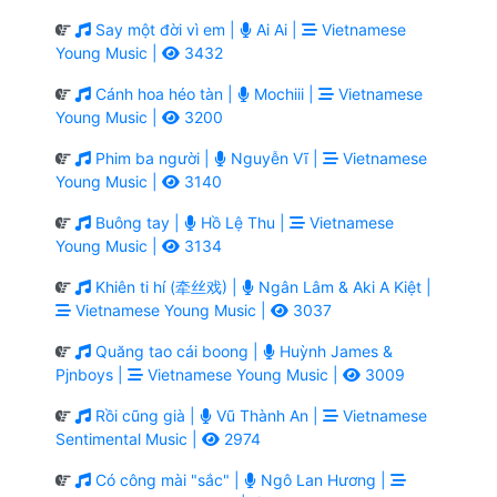
Say một đời vì em |
Ai Ai |
Vietnamese
Young Music |
3432
Cánh hoa héo tàn |
Mochiii |
Vietnamese
Young Music |
3200
Phim ba người |
Nguyễn Vĩ |
Vietnamese
Young Music |
3140
Buông tay |
Hồ Lệ Thu |
Vietnamese
Young Music |
3134
Khiên ti hí (牵丝戏) |
Ngân Lâm & Aki A Kiệt |
Vietnamese Young Music |
3037
Quăng tao cái boong |
Huỳnh James &
Pjnboys |
Vietnamese Young Music |
3009
Rồi cũng già |
Vũ Thành An |
Vietnamese
Sentimental Music |
2974
Có công mài "sắc" |
Ngô Lan Hương |