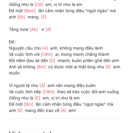
Giống như là
[C#]
em, vị trí như là em
Để một
[Bbm]
lần cảm nhận từng điều "ngọt ngào" mà
anh
[Eb]
mang.
[E]
Tăng tone
[Ab]
->
[A]
ĐK:
Nguyện cầu cho
[A]
anh, không mang điều lành
Và cuộc tình với
[C#m]
ai, mong manh chẳng thành
Rồi niềm đau sẽ đến
[D]
nhanh, buồn phiền ghé đến anh
Anh sẽ không
[Bm]
có được một ai thật lòng như
[E]
anh
muốn.
Vì người tệ như
[A]
anh nên mang điều buồn
Và cuộc tình tiếp
[C#m]
theo sẽ kéo cuộc đời anh xuống
Giống như là
[D]
em, vị trí như là em
Để một
[Bm]
lần cảm nhận từng điều "ngọt ngào" mà
anh
[E]
mang đến trao về
[A]
em!