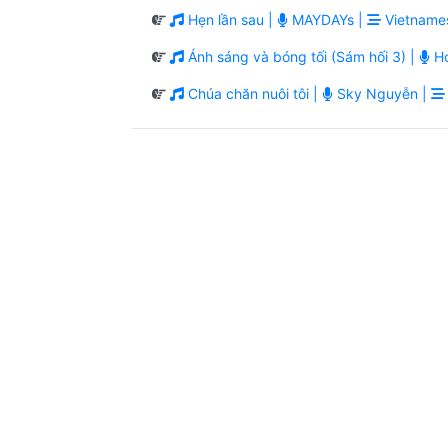
Hẹn lần sau |
MAYDAYs |
Vietname
Ánh sáng và bóng tối (Sám hối 3) |
Ho
Chúa chăn nuôi tôi |
Sky Nguyễn |