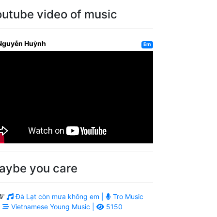
outube video of music
Nguyễn Huỳnh
Em
aybe you care
Đà Lạt còn mưa không em |
Tro Music
|
Vietnamese Young Music |
5150