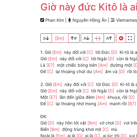
Giờ này đức Kitô là a
Phan Kim |
Nguyễn Hồng Ân |
Vietnames
b
[Em]
#
A
[ ]
A
1. Giờ
[Em]
này đối với
[C]
tôi Đức
[D]
Ki-tô là 
Giờ
[Em]
này đối với
[C]
tôi Ngài
[D]
còn là Ng
Là
[E7]
một chiếc bóng bên
[Am]
đường một
[
Để
[C]
lại thoáng chút dư
[Am]
âm và
[D]
rồi l
2. Giờ
[Em]
này đối với
[C]
tôi Đức
[D]
Ki-tô là 
Giờ
[Em]
này đối với
[C]
tôi Ngài
[D]
còn là Ng
Một
[E7]
lần đến giữa đêm
[Am]
khuya, rồi
[D]
Để
[C]
lại thoáng nhớ mong
[Am]
manh rồi
[B7
ĐK:
Giờ
[D]
này hồn tôi vật
[Bm]
vờ chơi
[D]
vơi tr
Biển
[Bm]
động trùng khơi mịt
[C]
mù
Ngài là
[Em]
ai là
[G]
ai là
[C]
ai lúc tôi
[D]
vui 