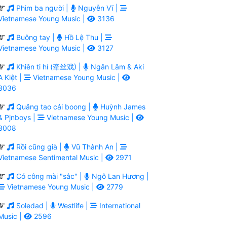
Phim ba người |
Nguyễn Vĩ |
Vietnamese Young Music |
3136
Buông tay |
Hồ Lệ Thu |
Vietnamese Young Music |
3127
Khiên ti hí (牵丝戏) |
Ngân Lâm & Aki
A Kiệt |
Vietnamese Young Music |
3036
Quăng tao cái boong |
Huỳnh James
& Pjnboys |
Vietnamese Young Music |
3008
Rồi cũng già |
Vũ Thành An |
Vietnamese Sentimental Music |
2971
Có công mài "sắc" |
Ngô Lan Hương |
Vietnamese Young Music |
2779
Soledad |
Westlife |
International
Music |
2596