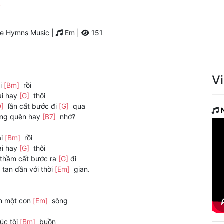
i
e Hymns Music |
Em |
151
V
ai
[Bm]
rồi
ài hay
[G]
thôi
D]
lần cất bước đi
[G]
qua
òng quên hay
[B7]
nhớ?
ai
[Bm]
rồi
ài hay
[G]
thôi
thầm cất bước ra
[G]
đi
]
tan dần với thời
[Em]
gian.
ên một con
[Em]
sông
lúc tôi
[Bm]
buồn