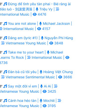
Đừng để tình yêu tàn phai - Bié ràng ài
diāo luò - 別讓愛凋落 |
Triệu Vy |
International Music |
4476
You are not alone |
Michael Jackson |
International Music |
4157
Dáng em (lyric #1) |
Nguyễn Phi Hùng
|
Vietnamese Young Music |
3848
Take me to your heart |
Michael
Learns To Rock |
International Music |
3736
Đàn bà cũ tôi yêu |
Hoàng Việt Chung
|
Vietnamese Sentimental Music |
3666
Say một đời vì em |
Ai Ai |
Vietnamese Young Music |
3425
Cánh hoa héo tàn |
Mochiii |
Vietnamese Young Music |
3195