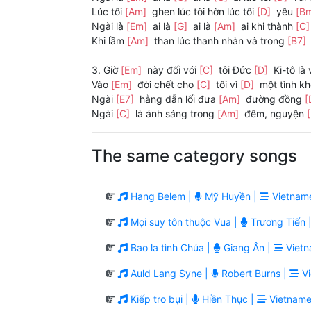
Lúc tôi
[Am]
ghen lúc tôi hờn lúc tôi
[D]
yêu
[B
Ngài là
[Em]
ai là
[G]
ai là
[Am]
ai khi thành
[C
Khi lầm
[Am]
than lúc thanh nhàn và trong
[B7]
3. Giờ
[Em]
này đối với
[C]
tôi Đức
[D]
Ki-tô là
Vào
[Em]
đời chết cho
[C]
tôi vì
[D]
một tình k
Ngài
[E7]
hằng dẫn lối đưa
[Am]
đường đồng
[
Ngài
[C]
là ánh sáng trong
[Am]
đêm, nguyện
The same category songs
Hang Belem |
Mỹ Huyền |
Vietnam
Mọi suy tôn thuộc Vua |
Trương Tiến 
Bao la tình Chúa |
Giang Ân |
Vietn
Auld Lang Syne |
Robert Burns |
Vi
Kiếp tro bụi |
Hiền Thục |
Vietname