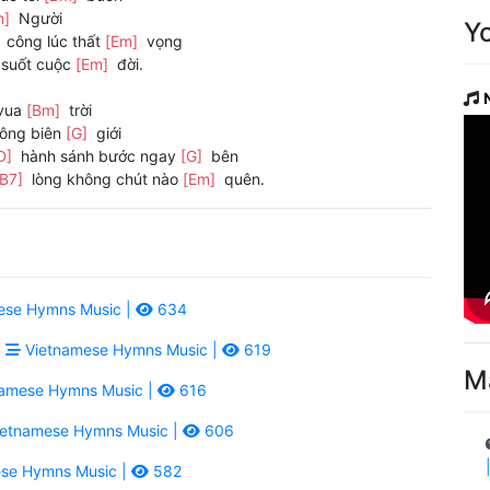
m]
Người
Y
]
công lúc thất
[Em]
vọng
suốt cuộc
[Em]
đời.
 vua
[Bm]
trời
hông biên
[G]
giới
D]
hành sánh bước ngay
[G]
bên
[B7]
lòng không chút nào
[Em]
quên.
ese Hymns Music |
634
|
Vietnamese Hymns Music |
619
M
amese Hymns Music |
616
etnamese Hymns Music |
606
se Hymns Music |
582