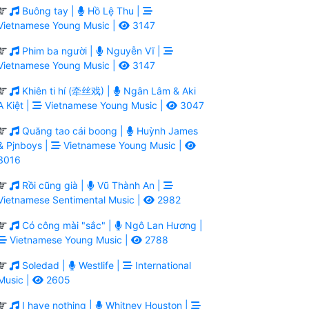
Buông tay |
Hồ Lệ Thu |
Vietnamese Young Music |
3147
Phim ba người |
Nguyễn Vĩ |
Vietnamese Young Music |
3147
Khiên ti hí (牵丝戏) |
Ngân Lâm & Aki
A Kiệt |
Vietnamese Young Music |
3047
Quăng tao cái boong |
Huỳnh James
& Pjnboys |
Vietnamese Young Music |
3016
Rồi cũng già |
Vũ Thành An |
Vietnamese Sentimental Music |
2982
Có công mài "sắc" |
Ngô Lan Hương |
Vietnamese Young Music |
2788
Soledad |
Westlife |
International
Music |
2605
I have nothing |
Whitney Houston |