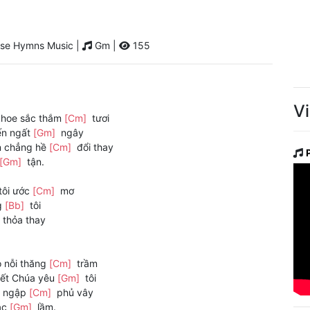
se Hymns Music |
Gm |
155
V
khoe sắc thắm
[Cm]
tươi
ến ngất
[Gm]
ngây
n chẳng hề
[Cm]
đổi thay
[Gm]
tận.
tôi ước
[Cm]
mơ
g
[Bb]
tôi
y thỏa thay
o nỗi thăng
[Cm]
trầm
iết Chúa yêu
[Gm]
tôi
ối ngập
[Cm]
phủ vây
lạc
[Gm]
lầm.