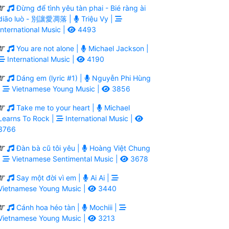
Đừng để tình yêu tàn phai - Bié ràng ài
diāo luò - 別讓愛凋落 |
Triệu Vy |
International Music |
4493
You are not alone |
Michael Jackson |
International Music |
4190
Dáng em (lyric #1) |
Nguyễn Phi Hùng
|
Vietnamese Young Music |
3856
Take me to your heart |
Michael
Learns To Rock |
International Music |
3766
Đàn bà cũ tôi yêu |
Hoàng Việt Chung
|
Vietnamese Sentimental Music |
3678
Say một đời vì em |
Ai Ai |
Vietnamese Young Music |
3440
Cánh hoa héo tàn |
Mochiii |
Vietnamese Young Music |
3213