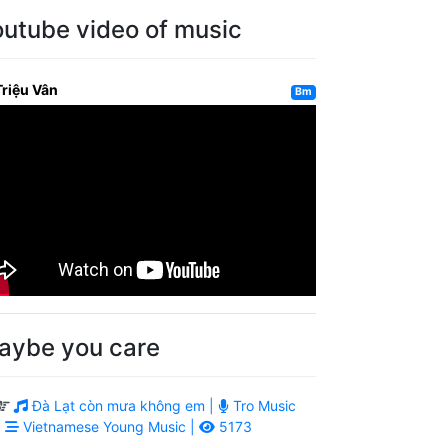
outube video of music
Triệu Vân
Bm
aybe you care
Đà Lạt còn mưa không em |
Tro Music
|
Vietnamese Young Music |
5173