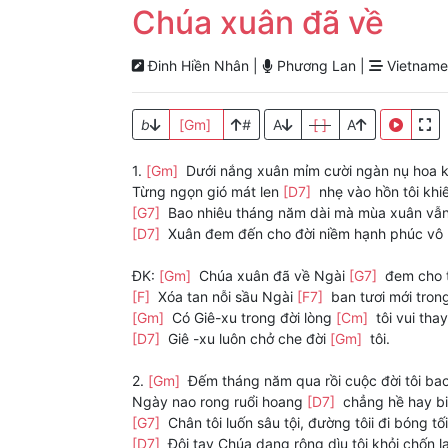
Chúa xuân đã về
Đinh Hiền Nhân |
Phương Lan |
Vietname
b
[Gm]
#
A
[ ]
A
1.
[Gm]
Dưới nắng xuân mỉm cười ngàn nụ hoa 
Từng ngọn gió mát len
[D7]
nhẹ vào hồn tôi khi
[G7]
Bao nhiêu tháng năm dài mà mùa xuân vẫ
[D7]
Xuân đem đến cho đời niềm hạnh phúc vô
ĐK:
[Gm]
Chúa xuân đã về Ngài
[G7]
đem cho 
[F]
Xóa tan nỗi sầu Ngài
[F7]
ban tươi mới tron
[Gm]
Có Giê-xu trong đời lòng
[Cm]
tôi vui tha
[D7]
Giê -xu luôn chở che đời
[Gm]
tôi.
2.
[Gm]
Đếm tháng năm qua rồi cuộc đời tôi ba
Ngày nao rong ruổi hoang
[D7]
chẳng hề hay b
[G7]
Chân tôi luốn sâu tội, đường tôii đi bóng t
[D7]
Đôi tay Chúa dang rộng dìu tôi khỏi chốn 