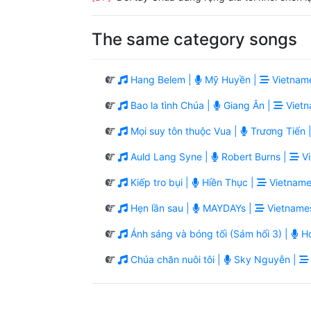
The same category songs
Hang Belem |
Mỹ Huyền |
Vietnam
Bao la tình Chúa |
Giang Ân |
Vietn
Mọi suy tôn thuộc Vua |
Trương Tiến 
Auld Lang Syne |
Robert Burns |
Vi
Kiếp tro bụi |
Hiền Thục |
Vietname
Hẹn lần sau |
MAYDAYs |
Vietname
Ánh sáng và bóng tối (Sám hối 3) |
Ho
Chúa chăn nuôi tôi |
Sky Nguyễn |