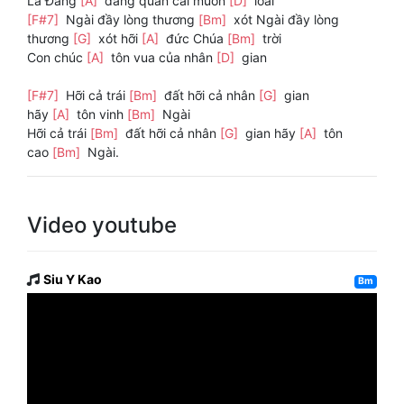
Là Đấng
[A]
đang quản cai muôn
[D]
loài
[F#7]
Ngài đầy lòng thương
[Bm]
xót Ngài đầy lòng
thương
[G]
xót hỡi
[A]
đức Chúa
[Bm]
trời
Con chúc
[A]
tôn vua của nhân
[D]
gian
[F#7]
Hỡi cả trái
[Bm]
đất hỡi cả nhân
[G]
gian
hãy
[A]
tôn vinh
[Bm]
Ngài
Hỡi cả trái
[Bm]
đất hỡi cả nhân
[G]
gian hãy
[A]
tôn
cao
[Bm]
Ngài.
Video youtube
Siu Y Kao
Bm