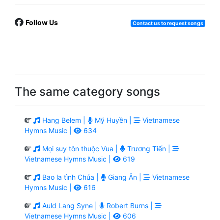
Follow Us
Contact us to request songs
The same category songs
Hang Belem |
Mỹ Huyền |
Vietnamese
Hymns Music |
634
Mọi suy tôn thuộc Vua |
Trương Tiến |
Vietnamese Hymns Music |
619
Bao la tình Chúa |
Giang Ân |
Vietnamese
Hymns Music |
616
Auld Lang Syne |
Robert Burns |
Vietnamese Hymns Music |
606