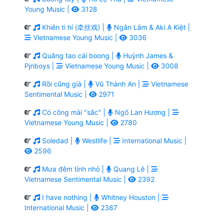
Young Music |
3128
Khiên ti hí (牵丝戏) |
Ngân Lâm & Aki A Kiệt |
Vietnamese Young Music |
3036
Quăng tao cái boong |
Huỳnh James &
Pjnboys |
Vietnamese Young Music |
3008
Rồi cũng già |
Vũ Thành An |
Vietnamese
Sentimental Music |
2971
Có công mài "sắc" |
Ngô Lan Hương |
Vietnamese Young Music |
2780
Soledad |
Westlife |
International Music |
2596
Mưa đêm tỉnh nhỏ |
Quang Lê |
Vietnamese Sentimental Music |
2392
I have nothing |
Whitney Houston |
International Music |
2387