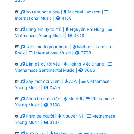
4476
You are not alone |
Michael Jackson |
International Music |
4158
Dáng em (lyric #1) |
Nguyễn Phi Hùng |
Vietnamese Young Music |
3848
Take me to your heart |
Michael Learns To
Rock |
International Music |
3738
Đàn bà cũ tôi yêu |
Hoàng Việt Chung |
Vietnamese Sentimental Music |
3666
Say một đời vì em |
Ai Ai |
Vietnamese
Young Music |
3425
Cánh hoa héo tàn |
Mochiii |
Vietnamese
Young Music |
3198
Phim ba người |
Nguyễn Vĩ |
Vietnamese
Young Music |
3137
Buông tay |
Hồ Lệ Thu |
Vietnamese