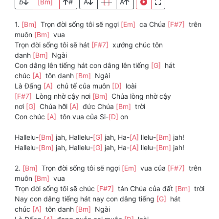
b
[Bm]
#
A
[ ]
A
1.
[Bm]
Trọn đời sống tôi sẽ ngợi
[Em]
ca Chúa
[F#7]
trên
muôn
[Bm]
vua
Trọn đời sống tôi sẽ hát
[F#7]
xướng chúc tôn
danh
[Bm]
Ngài
Con dâng lên tiếng hát con dâng lên tiếng
[G]
hát
chúc
[A]
tôn danh
[Bm]
Ngài
Là Đấng
[A]
chủ tế của muôn
[D]
loài
[F#7]
Lòng nhờ cậy nơi
[Bm]
Chúa lòng nhờ cậy
nơi
[G]
Chúa hỡi
[A]
đức Chúa
[Bm]
trời
Con chúc
[A]
tôn vua của Si-
[D]
on
Hallelu-
[Bm]
jah, Hallelu-
[G]
jah, Ha-
[A]
llelu-
[Bm]
jah!
Hallelu-
[Bm]
jah, Hallelu-
[G]
jah, Ha-
[A]
llelu-
[Bm]
jah!
2.
[Bm]
Trọn đời sống tôi sẽ ngợi
[Em]
vua của
[F#7]
trên
muôn
[Bm]
vua
Trọn đời sống tôi sẽ chúc
[F#7]
tán Chúa của đất
[Bm]
trời
Nay con dâng tiếng hát nay con dâng tiếng
[G]
hát
chúc
[A]
tôn danh
[Bm]
Ngài