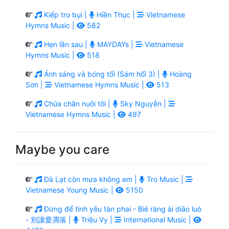
Kiếp tro bụi |
Hiền Thục |
Vietnamese
Hymns Music |
582
Hẹn lần sau |
MAYDAYs |
Vietnamese
Hymns Music |
518
Ánh sáng và bóng tối (Sám hối 3) |
Hoàng
Sơn |
Vietnamese Hymns Music |
513
Chúa chăn nuôi tôi |
Sky Nguyễn |
Vietnamese Hymns Music |
497
Maybe you care
Đà Lạt còn mưa không em |
Tro Music |
Vietnamese Young Music |
5150
Đừng để tình yêu tàn phai - Bié ràng ài diāo luò
- 別讓愛凋落 |
Triệu Vy |
International Music |