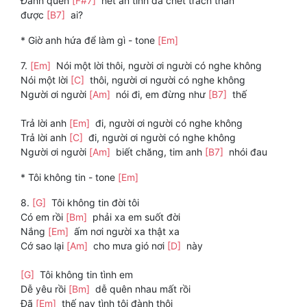
Đành quên
[F#7]
hết ân tình đã chết trách than
được
[B7]
ai?
* Giờ anh hứa để làm gì - tone
[Em]
7.
[Em]
Nói một lời thôi, người ơi người có nghe không
Nói một lời
[C]
thôi, người ơi người có nghe không
Người ơi người
[Am]
nói đi, em đừng như
[B7]
thế
Trả lời anh
[Em]
đi, người ơi người có nghe không
Trả lời anh
[C]
đi, người ơi người có nghe không
Người ơi người
[Am]
biết chăng, tim anh
[B7]
nhói đau
* Tôi không tin - tone
[Em]
8.
[G]
Tôi không tin đời tôi
Có em rồi
[Bm]
phải xa em suốt đời
Nắng
[Em]
ấm nơi người xa thật xa
Cớ sao lại
[Am]
cho mưa gió nơi
[D]
này
[G]
Tôi không tin tình em
Dễ yêu rồi
[Bm]
dễ quên nhau mất rồi
Đã
[Em]
thế nay tình tôi đành thôi