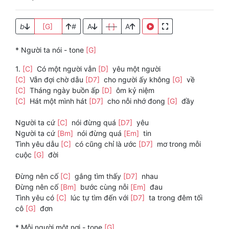
b
[G]
#
A
[ ]
A
* Người ta nói - tone
[G]
1.
[C]
Có một người vẫn
[D]
yêu một người
[C]
Vẫn đợi chờ dẫu
[D7]
cho người ấy không
[G]
về
[C]
Tháng ngày buồn ấp
[D]
ôm kỷ niệm
[C]
Hát một mình hát
[D7]
cho nỗi nhớ đong
[G]
đầy
Người ta cứ
[C]
nói đừng quá
[D7]
yêu
Người ta cứ
[Bm]
nói đừng quá
[Em]
tin
Tình yêu dẫu
[C]
có cũng chỉ là ước
[D7]
mơ trong mỗi
cuộc
[G]
đời
Đừng nên cố
[C]
gắng tìm thấy
[D7]
nhau
Đừng nên cố
[Bm]
bước cùng nỗi
[Em]
đau
Tình yêu có
[C]
lúc tự tìm đến với
[D7]
ta trong đêm tối
cô
[G]
đơn
* Mỗi người một nơi - tone
[G]