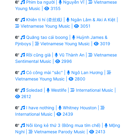
Phim ba người |
Nguyễn Vĩ |
Vietnamese
Young Music |
3155
Khiên ti hí (牵丝戏) |
Ngân Lâm & Aki A Kiệt |
Vietnamese Young Music |
3051
Quăng tao cái boong |
Huỳnh James &
Pjnboys |
Vietnamese Young Music |
3019
Rồi cũng già |
Vũ Thành An |
Vietnamese
Sentimental Music |
2996
Có công mài "sắc" |
Ngô Lan Hương |
Vietnamese Young Music |
2800
Soledad |
Westlife |
International Music |
2612
I have nothing |
Whitney Houston |
International Music |
2439
Nỗi lòng kẻ thứ 3 (Bông mua tím chế) |
Mộng
Nghi |
Vietnamese Parody Music |
2413