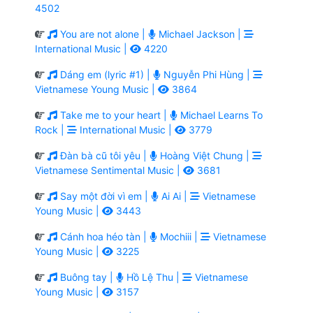
4502
You are not alone |
Michael Jackson |
International Music |
4220
Dáng em (lyric #1) |
Nguyễn Phi Hùng |
Vietnamese Young Music |
3864
Take me to your heart |
Michael Learns To
Rock |
International Music |
3779
Đàn bà cũ tôi yêu |
Hoàng Việt Chung |
Vietnamese Sentimental Music |
3681
Say một đời vì em |
Ai Ai |
Vietnamese
Young Music |
3443
Cánh hoa héo tàn |
Mochiii |
Vietnamese
Young Music |
3225
Buông tay |
Hồ Lệ Thu |
Vietnamese
Young Music |
3157