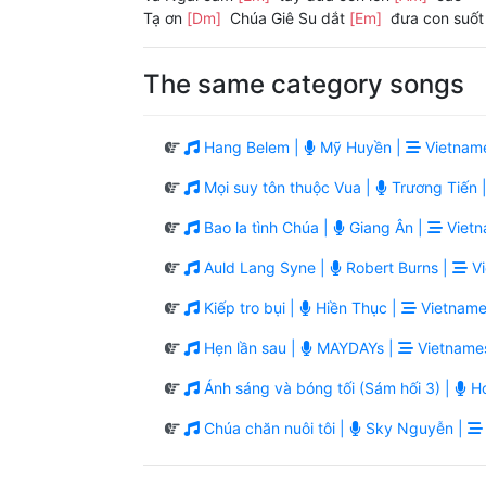
Tạ ơn
[Dm]
Chúa Giê Su dắt
[Em]
đưa con suố
The same category songs
Hang Belem |
Mỹ Huyền |
Vietnam
Mọi suy tôn thuộc Vua |
Trương Tiến 
Bao la tình Chúa |
Giang Ân |
Vietn
Auld Lang Syne |
Robert Burns |
Vi
Kiếp tro bụi |
Hiền Thục |
Vietname
Hẹn lần sau |
MAYDAYs |
Vietname
Ánh sáng và bóng tối (Sám hối 3) |
Ho
Chúa chăn nuôi tôi |
Sky Nguyễn |