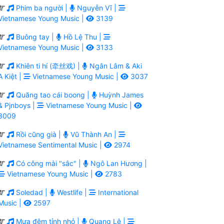
Phim ba người |
Nguyễn Vĩ |
Vietnamese Young Music |
3139
Buông tay |
Hồ Lệ Thu |
Vietnamese Young Music |
3133
Khiên ti hí (牵丝戏) |
Ngân Lâm & Aki
A Kiệt |
Vietnamese Young Music |
3037
Quăng tao cái boong |
Huỳnh James
& Pjnboys |
Vietnamese Young Music |
3009
Rồi cũng già |
Vũ Thành An |
Vietnamese Sentimental Music |
2974
Có công mài "sắc" |
Ngô Lan Hương |
Vietnamese Young Music |
2783
Soledad |
Westlife |
International
Music |
2597
Mưa đêm tỉnh nhỏ |
Quang Lê |