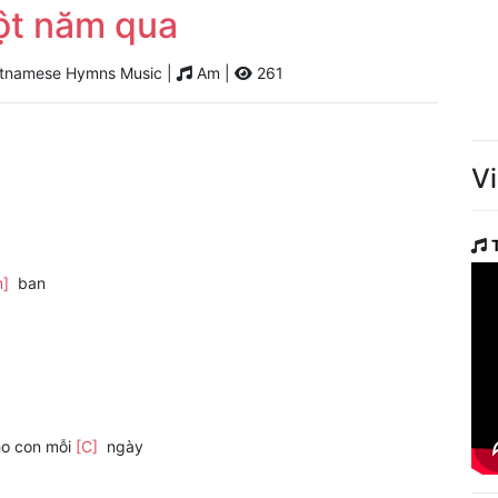
ột năm qua
tnamese Hymns Music |
Am |
261
V
m]
ban
o con mỗi
[C]
ngày