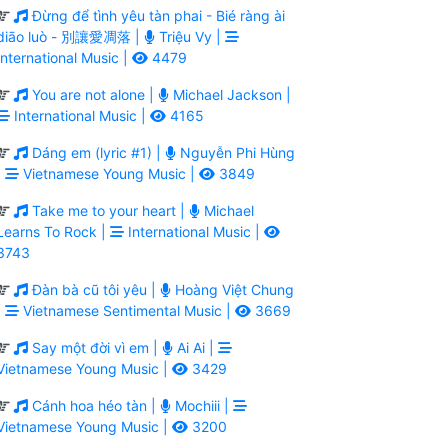
Đừng để tình yêu tàn phai - Bié ràng ài
diāo luò - 別讓愛凋落 |
Triệu Vy |
International Music |
4479
You are not alone |
Michael Jackson |
International Music |
4165
Dáng em (lyric #1) |
Nguyễn Phi Hùng
|
Vietnamese Young Music |
3849
Take me to your heart |
Michael
Learns To Rock |
International Music |
3743
Đàn bà cũ tôi yêu |
Hoàng Việt Chung
|
Vietnamese Sentimental Music |
3669
Say một đời vì em |
Ai Ai |
Vietnamese Young Music |
3429
Cánh hoa héo tàn |
Mochiii |
Vietnamese Young Music |
3200