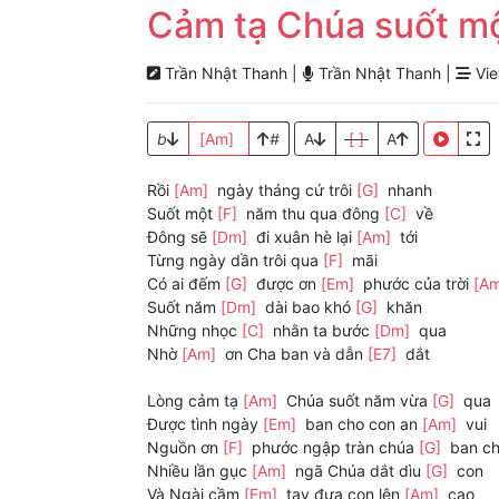
Cảm tạ Chúa suốt m
Trần Nhật Thanh |
Trần Nhật Thanh |
Vie
b
[Am]
#
A
[ ]
A
Rồi
[Am]
ngày tháng cứ trôi
[G]
nhanh
Suốt một
[F]
năm thu qua đông
[C]
về
Đông sẽ
[Dm]
đi xuân hè lại
[Am]
tới
Từng ngày dần trôi qua
[F]
mãi
Có ai đếm
[G]
được ơn
[Em]
phước của trời
[A
Suốt năm
[Dm]
dài bao khó
[G]
khăn
Những nhọc
[C]
nhằn ta bước
[Dm]
qua
Nhờ
[Am]
ơn Cha ban và dẫn
[E7]
dắt
Lòng cảm tạ
[Am]
Chúa suốt năm vừa
[G]
qua
Được tình ngày
[Em]
ban cho con an
[Am]
vui
Nguồn ơn
[F]
phước ngập tràn chúa
[G]
ban ch
Nhiều lần gục
[Am]
ngã Chúa dắt dìu
[G]
con
Và Ngài cầm
[Em]
tay đưa con lên
[Am]
cao