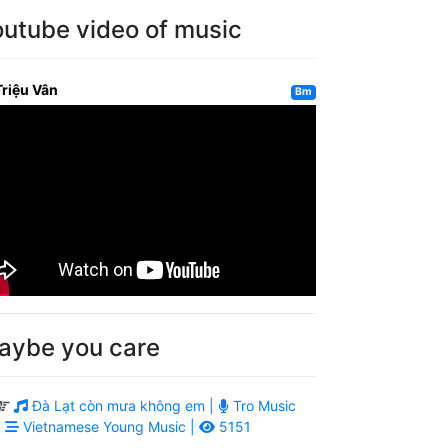
outube video of music
Triệu Vân
Bm
aybe you care
Đà Lạt còn mưa không em |
Tro Music
|
Vietnamese Young Music |
5151