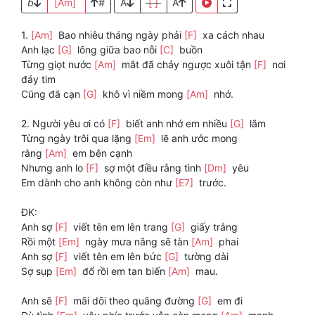
b
[Am]
#
A
[ ]
A
1.
[Am]
Bao nhiêu tháng ngày phải
[F]
xa cách nhau
Anh lạc
[G]
lõng giữa bao nỗi
[C]
buồn
Từng giọt nước
[Am]
mắt đã chảy ngược xuôi tận
[F]
nơi
đáy tim
Cũng đã cạn
[G]
khô vì niềm mong
[Am]
nhớ.
2. Người yêu ơi có
[F]
biết anh nhớ em nhiều
[G]
lắm
Từng ngày trôi qua lặng
[Em]
lẽ anh ước mong
rằng
[Am]
em bên cạnh
Nhưng anh lo
[F]
sợ một điều rằng tình
[Dm]
yêu
Em dành cho anh không còn như
[E7]
trước.
ĐK:
Anh sợ
[F]
viết tên em lên trang
[G]
giấy trắng
Rồi một
[Em]
ngày mưa nắng sẽ tàn
[Am]
phai
Anh sợ
[F]
viết tên em lên bức
[G]
tường dài
Sợ sụp
[Em]
đổ rồi em tan biến
[Am]
mau.
Anh sẽ
[F]
mãi dõi theo quãng đường
[G]
em đi