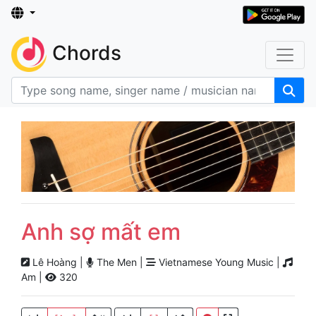
Chords
Anh sợ mất em
Lê Hoàng |
The Men |
Vietnamese Young Music |
Am |
320