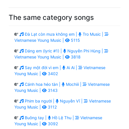
The same category songs
Đà Lạt còn mưa không em |
Tro Music |
Vietnamese Young Music |
5115
Dáng em (lyric #1) |
Nguyễn Phi Hùng |
Vietnamese Young Music |
3818
Say một đời vì em |
Ai Ai |
Vietnamese
Young Music |
3402
Cánh hoa héo tàn |
Mochiii |
Vietnamese
Young Music |
3143
Phim ba người |
Nguyễn Vĩ |
Vietnamese
Young Music |
3112
Buông tay |
Hồ Lệ Thu |
Vietnamese
Young Music |
3092