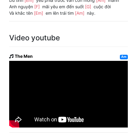
Dù tình
[Em]
yêu phía trước vẫn còn mong
[Am]
manh
Anh nguyện
[F]
mãi yêu em đến suốt
[G]
cuộc đời
Và khắc tên
[Em]
em lên trái tim
[Am]
này.
Video youtube
The Men
Am