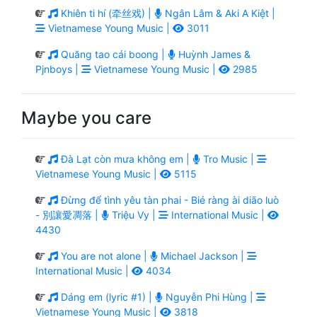
Khiên ti hí (牵丝戏) |
Ngân Lâm & Aki A Kiệt |
Vietnamese Young Music |
3011
Quăng tao cái boong |
Huỳnh James &
Pjnboys |
Vietnamese Young Music |
2985
Maybe you care
Đà Lạt còn mưa không em |
Tro Music |
Vietnamese Young Music |
5115
Đừng để tình yêu tàn phai - Bié ràng ài diāo luò
- 別讓愛凋落 |
Triệu Vy |
International Music |
4430
You are not alone |
Michael Jackson |
International Music |
4034
Dáng em (lyric #1) |
Nguyễn Phi Hùng |
Vietnamese Young Music |
3818