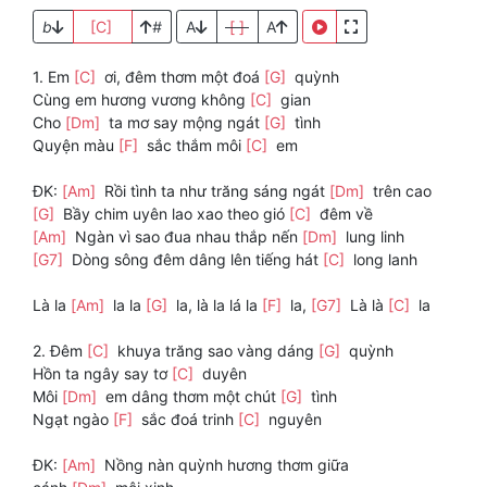
b
[C]
#
A
[ ]
A
1. Em
[C]
ơi, đêm thơm một đoá
[G]
quỳnh
Cùng em hương vương không
[C]
gian
Cho
[Dm]
ta mơ say mộng ngát
[G]
tình
Quyện màu
[F]
sắc thắm môi
[C]
em
ĐK:
[Am]
Rồi tình ta như trăng sáng ngát
[Dm]
trên cao
[G]
Bầy chim uyên lao xao theo gió
[C]
đêm về
[Am]
Ngàn vì sao đua nhau thắp nến
[Dm]
lung linh
[G7]
Dòng sông đêm dâng lên tiếng hát
[C]
long lanh
Là la
[Am]
la la
[G]
la, là la lá la
[F]
la,
[G7]
Là là
[C]
la
2. Đêm
[C]
khuya trăng sao vàng dáng
[G]
quỳnh
Hồn ta ngây say tơ
[C]
duyên
Môi
[Dm]
em dâng thơm một chút
[G]
tình
Ngạt ngào
[F]
sắc đoá trinh
[C]
nguyên
ĐK:
[Am]
Nồng nàn quỳnh hương thơm giữa