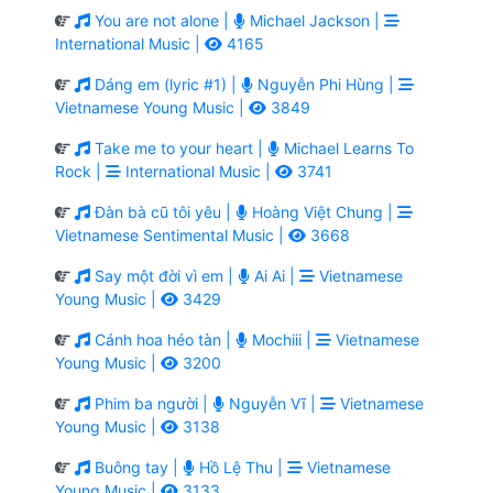
You are not alone |
Michael Jackson |
International Music |
4165
Dáng em (lyric #1) |
Nguyễn Phi Hùng |
Vietnamese Young Music |
3849
Take me to your heart |
Michael Learns To
Rock |
International Music |
3741
Đàn bà cũ tôi yêu |
Hoàng Việt Chung |
Vietnamese Sentimental Music |
3668
Say một đời vì em |
Ai Ai |
Vietnamese
Young Music |
3429
Cánh hoa héo tàn |
Mochiii |
Vietnamese
Young Music |
3200
Phim ba người |
Nguyễn Vĩ |
Vietnamese
Young Music |
3138
Buông tay |
Hồ Lệ Thu |
Vietnamese
Young Music |
3133