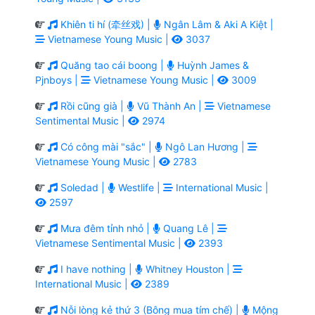
Khiên ti hí (牵丝戏) |
Ngân Lâm & Aki A Kiệt |
Vietnamese Young Music |
3037
Quăng tao cái boong |
Huỳnh James &
Pjnboys |
Vietnamese Young Music |
3009
Rồi cũng già |
Vũ Thành An |
Vietnamese
Sentimental Music |
2974
Có công mài "sắc" |
Ngô Lan Hương |
Vietnamese Young Music |
2783
Soledad |
Westlife |
International Music |
2597
Mưa đêm tỉnh nhỏ |
Quang Lê |
Vietnamese Sentimental Music |
2393
I have nothing |
Whitney Houston |
International Music |
2389
Nỗi lòng kẻ thứ 3 (Bông mua tím chế) |
Mộng