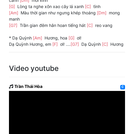
cánh
[Dm]
môi xinh
[G]
Lòng ta nghe xôn xao cây lá xanh
[C]
tình
[Am]
Màu thời gian như ngưng khép thoáng
[Dm]
mong
manh
[G7]
Trần gian đêm hân hoan tiếng hát
[C]
reo vang
* Dạ Quỳnh
[Am]
Hương, hoa
[G]
ơi!
Dạ Quỳnh Hương, em
[F]
ơi! ....
[G7]
Dạ Quỳnh
[C]
Hương
Video youtube
Trần Thái Hòa
C