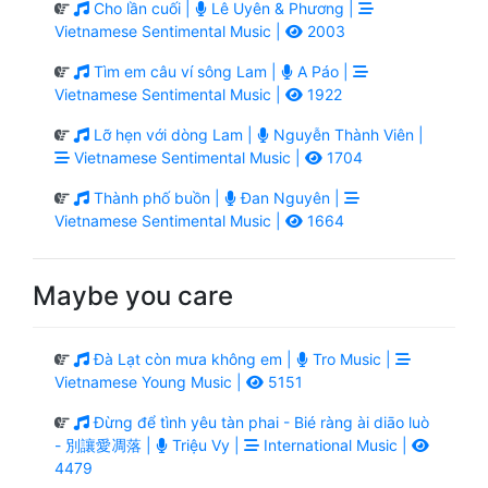
Cho lần cuối |
Lê Uyên & Phương |
Vietnamese Sentimental Music |
2003
Tìm em câu ví sông Lam |
A Páo |
Vietnamese Sentimental Music |
1922
Lỡ hẹn với dòng Lam |
Nguyễn Thành Viên |
Vietnamese Sentimental Music |
1704
Thành phố buồn |
Đan Nguyên |
Vietnamese Sentimental Music |
1664
Maybe you care
Đà Lạt còn mưa không em |
Tro Music |
Vietnamese Young Music |
5151
Đừng để tình yêu tàn phai - Bié ràng ài diāo luò
- 別讓愛凋落 |
Triệu Vy |
International Music |
4479