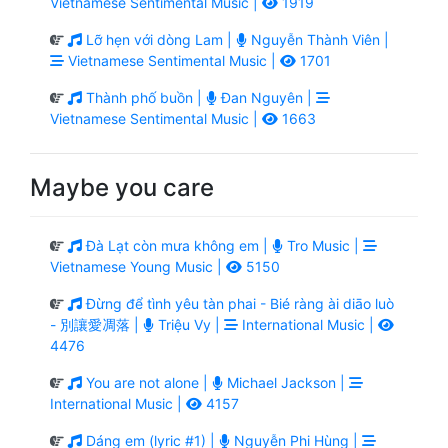
Vietnamese Sentimental Music |
1919
Lỡ hẹn với dòng Lam |
Nguyễn Thành Viên |
Vietnamese Sentimental Music |
1701
Thành phố buồn |
Đan Nguyên |
Vietnamese Sentimental Music |
1663
Maybe you care
Đà Lạt còn mưa không em |
Tro Music |
Vietnamese Young Music |
5150
Đừng để tình yêu tàn phai - Bié ràng ài diāo luò
- 別讓愛凋落 |
Triệu Vy |
International Music |
4476
You are not alone |
Michael Jackson |
International Music |
4157
Dáng em (lyric #1) |
Nguyễn Phi Hùng |