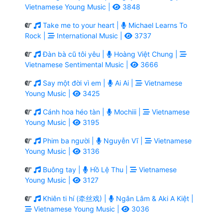
Vietnamese Young Music |
3848
Take me to your heart |
Michael Learns To
Rock |
International Music |
3737
Đàn bà cũ tôi yêu |
Hoàng Việt Chung |
Vietnamese Sentimental Music |
3666
Say một đời vì em |
Ai Ai |
Vietnamese
Young Music |
3425
Cánh hoa héo tàn |
Mochiii |
Vietnamese
Young Music |
3195
Phim ba người |
Nguyễn Vĩ |
Vietnamese
Young Music |
3136
Buông tay |
Hồ Lệ Thu |
Vietnamese
Young Music |
3127
Khiên ti hí (牵丝戏) |
Ngân Lâm & Aki A Kiệt |
Vietnamese Young Music |
3036