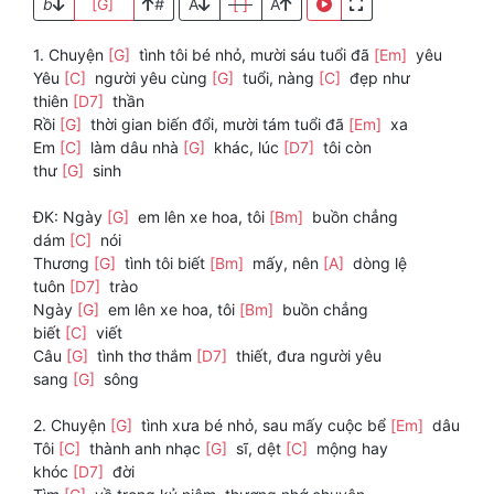
b
[G]
#
A
[ ]
A
1. Chuyện
[G]
tình tôi bé nhỏ, mười sáu tuổi đã
[Em]
yêu
Yêu
[C]
người yêu cùng
[G]
tuổi, nàng
[C]
đẹp như
thiên
[D7]
thần
Rồi
[G]
thời gian biến đổi, mười tám tuổi đã
[Em]
xa
Em
[C]
làm dâu nhà
[G]
khác, lúc
[D7]
tôi còn
thư
[G]
sinh
ĐK: Ngày
[G]
em lên xe hoa, tôi
[Bm]
buồn chẳng
dám
[C]
nói
Thương
[G]
tình tôi biết
[Bm]
mấy, nên
[A]
dòng lệ
tuôn
[D7]
trào
Ngày
[G]
em lên xe hoa, tôi
[Bm]
buồn chẳng
biết
[C]
viết
Câu
[G]
tình thơ thắm
[D7]
thiết, đưa người yêu
sang
[G]
sông
2. Chuyện
[G]
tình xưa bé nhỏ, sau mấy cuộc bể
[Em]
dâu
Tôi
[C]
thành anh nhạc
[G]
sĩ, dệt
[C]
mộng hay
khóc
[D7]
đời