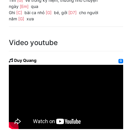
Tìm
[G]
về trong kỷ niệm, thương nhớ chuyện
ngày
[Em]
qua
Ghi
[C]
bài ca nhỏ
[G]
bé, gởi
[D7]
cho người
năm
[G]
xưa
Video youtube
Duy Quang
G