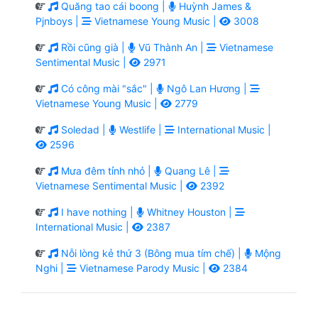
Quăng tao cái boong |
Huỳnh James &
Pjnboys |
Vietnamese Young Music |
3008
Rồi cũng già |
Vũ Thành An |
Vietnamese
Sentimental Music |
2971
Có công mài "sắc" |
Ngô Lan Hương |
Vietnamese Young Music |
2779
Soledad |
Westlife |
International Music |
2596
Mưa đêm tỉnh nhỏ |
Quang Lê |
Vietnamese Sentimental Music |
2392
I have nothing |
Whitney Houston |
International Music |
2387
Nỗi lòng kẻ thứ 3 (Bông mua tím chế) |
Mộng
Nghi |
Vietnamese Parody Music |
2384