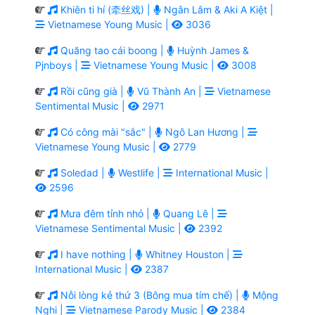
Khiên ti hí (牵丝戏) |
Ngân Lâm & Aki A Kiệt |
Vietnamese Young Music |
3036
Quăng tao cái boong |
Huỳnh James &
Pjnboys |
Vietnamese Young Music |
3008
Rồi cũng già |
Vũ Thành An |
Vietnamese
Sentimental Music |
2971
Có công mài "sắc" |
Ngô Lan Hương |
Vietnamese Young Music |
2779
Soledad |
Westlife |
International Music |
2596
Mưa đêm tỉnh nhỏ |
Quang Lê |
Vietnamese Sentimental Music |
2392
I have nothing |
Whitney Houston |
International Music |
2387
Nỗi lòng kẻ thứ 3 (Bông mua tím chế) |
Mộng
Nghi |
Vietnamese Parody Music |
2384