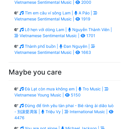
Vietnamese Sentimental Music |
2000
Tìm em câu ví sông Lam |
A Páo |
Vietnamese Sentimental Music |
1919
Lỡ hẹn với dòng Lam |
Nguyễn Thành Viên |
Vietnamese Sentimental Music |
1701
Thành phố buồn |
Đan Nguyên |
Vietnamese Sentimental Music |
1663
Maybe you care
Đà Lạt còn mưa không em |
Tro Music |
Vietnamese Young Music |
5150
Đừng để tình yêu tàn phai - Bié ràng ài diāo luò
- 別讓愛凋落 |
Triệu Vy |
International Music |
4476
You are not alone |
Michael Jackson |