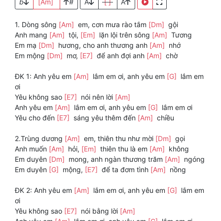
b
[Am]
#
A
[ ]
A
1. Dòng sông
[Am]
em, cơn mưa rào tắm
[Dm]
gội
Anh mang
[Am]
tội,
[Em]
lặn lội trên sông
[Am]
Tương
Em mạ
[Dm]
hương, cho anh thương anh
[Am]
nhớ
Em mộng
[Dm]
mơ,
[E7]
để anh đợi anh
[Am]
chờ
ĐK 1: Anh yêu em
[Am]
lắm em ơi, anh yêu em
[G]
lắm em
ơi
Yêu không sao
[E7]
nói nên lời
[Am]
Anh yêu em
[Am]
lắm em ơi, anh yêu em
[G]
lắm em ơi
Yêu cho đến
[E7]
sáng yêu thêm đến
[Am]
chiều
2.Trùng dương
[Am]
em, thiên thu như mời
[Dm]
gọi
Anh muốn
[Am]
hỏi,
[Em]
thiên thu là em
[Am]
không
Em duyên
[Dm]
mong, anh ngàn thương trăm
[Am]
ngóng
Em duyên
[G]
mộng,
[E7]
để ta đơm tình
[Am]
nồng
ĐK 2: Anh yêu em
[Am]
lắm em ơi, anh yêu em
[G]
lắm em
ơi
Yêu không sao
[E7]
nói bằng lời
[Am]