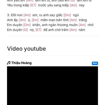
Anh yêu em
[Am]
lắm em ơi, anh yêu em
[G]
lắm em ơi
Yêu trong kiếp
[E7]
trước yêu sang kiếp
[Am]
này
3. Đồi non
[Am]
em, ru anh say giấc
[Dm]
ngủ
Anh ấp
[Am]
ủ,
[Em]
miên man bên tình
[Am]
trăng
Em duyên
[Dm]
khăn, anh ngàn thương muôn
[Am]
nhớ
Em duyên
[G]
nợ,
[E7]
để anh chờ trăm
[Am]
năm
Video youtube
Thiệu Hoàng
Am