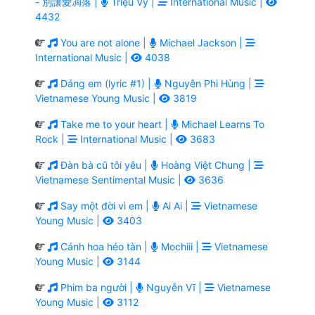
- 別讓愛凋落 |
Triệu Vy |
International Music |
4432
You are not alone |
Michael Jackson |
International Music |
4038
Dáng em (lyric #1) |
Nguyễn Phi Hùng |
Vietnamese Young Music |
3819
Take me to your heart |
Michael Learns To
Rock |
International Music |
3683
Đàn bà cũ tôi yêu |
Hoàng Việt Chung |
Vietnamese Sentimental Music |
3636
Say một đời vì em |
Ai Ai |
Vietnamese
Young Music |
3403
Cánh hoa héo tàn |
Mochiii |
Vietnamese
Young Music |
3144
Phim ba người |
Nguyễn Vĩ |
Vietnamese
Young Music |
3112