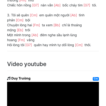
thương
[Fm]
nhớ
Chiếc hôn nồng
[G7]
nàn vẫn
[Ab]
bốc cháy tim
[G7]
tôi.
3. Tôi sẽ quên
[Cm]
em quên một người
[Ab]
tình
phản
[Cm]
bội
Chuyện lòng hai
[Fm]
ta xem
[Bb]
chỉ là thoáng
mộng
[Eb]
trôi
Một mình trong
[Ab]
đêm nghe sầu lạnh lùng
hoang
[Fm]
vắng
Hỏi lòng tôi
[G7]
quên hay mình tự dối lòng
[Cm]
thôi.
Video youtube
Duy Trường
Cm