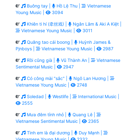
Buông tay |
Hồ Lệ Thu |
Vietnamese
Young Music |
3094
Khiên ti hí (牵丝戏) |
Ngân Lâm & Aki A Kiệt |
Vietnamese Young Music |
3011
Quăng tao cái boong |
Huỳnh James &
Pjnboys |
Vietnamese Young Music |
2987
Rồi cũng già |
Vũ Thành An |
Vietnamese
Sentimental Music |
2947
Có công mài "sắc" |
Ngô Lan Hương |
Vietnamese Young Music |
2748
Soledad |
Westlife |
International Music |
2555
Mưa đêm tỉnh nhỏ |
Quang Lê |
Vietnamese Sentimental Music |
2365
Tình em là đại dương |
Duy Mạnh |
Vietnamese Young Music |
2332