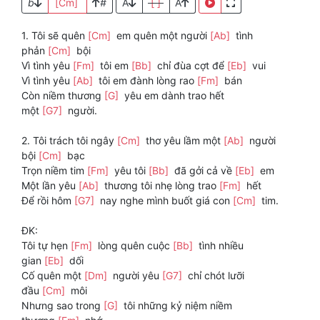
b
[Cm]
#
A
[ ]
A
1. Tôi sẽ quên
[Cm]
em quên một người
[Ab]
tình
phản
[Cm]
bội
Vì tình yêu
[Fm]
tôi em
[Bb]
chỉ đùa cợt để
[Eb]
vui
Vì tình yêu
[Ab]
tôi em đành lòng rao
[Fm]
bán
Còn niềm thương
[G]
yêu em dành trao hết
một
[G7]
người.
2. Tôi trách tôi ngây
[Cm]
thơ yêu lầm một
[Ab]
người
bội
[Cm]
bạc
Trọn niềm tim
[Fm]
yêu tôi
[Bb]
đã gởi cả về
[Eb]
em
Một lần yêu
[Ab]
thương tôi nhẹ lòng trao
[Fm]
hết
Để rồi hôm
[G7]
nay nghe mình buốt giá con
[Cm]
tim.
ĐK:
Tôi tự hẹn
[Fm]
lòng quên cuộc
[Bb]
tình nhiều
gian
[Eb]
dối
Cố quên một
[Dm]
người yêu
[G7]
chỉ chót lưỡi
đầu
[Cm]
môi
Nhưng sao trong
[G]
tôi những kỷ niệm niềm