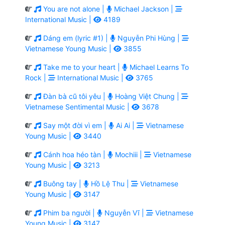
You are not alone |
Michael Jackson |
International Music |
4189
Dáng em (lyric #1) |
Nguyễn Phi Hùng |
Vietnamese Young Music |
3855
Take me to your heart |
Michael Learns To
Rock |
International Music |
3765
Đàn bà cũ tôi yêu |
Hoàng Việt Chung |
Vietnamese Sentimental Music |
3678
Say một đời vì em |
Ai Ai |
Vietnamese
Young Music |
3440
Cánh hoa héo tàn |
Mochiii |
Vietnamese
Young Music |
3213
Buông tay |
Hồ Lệ Thu |
Vietnamese
Young Music |
3147
Phim ba người |
Nguyễn Vĩ |
Vietnamese
Young Music |
3147