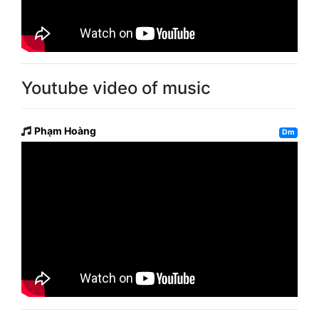
Youtube video of music
Phạm Hoàng
Dm