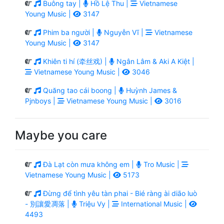
Buông tay |
Hồ Lệ Thu |
Vietnamese
Young Music |
3147
Phim ba người |
Nguyễn Vĩ |
Vietnamese
Young Music |
3147
Khiên ti hí (牵丝戏) |
Ngân Lâm & Aki A Kiệt |
Vietnamese Young Music |
3046
Quăng tao cái boong |
Huỳnh James &
Pjnboys |
Vietnamese Young Music |
3016
Maybe you care
Đà Lạt còn mưa không em |
Tro Music |
Vietnamese Young Music |
5173
Đừng để tình yêu tàn phai - Bié ràng ài diāo luò
- 別讓愛凋落 |
Triệu Vy |
International Music |
4493