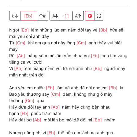
b
[Eb]
#
A
[ ]
A
Ngọt
[Eb]
lắm những lúc em nắm đôi tay và
[Bb]
hứa sẽ
mãi yêu chỉ anh đây
Từ
[Cm]
khi em qua nơi này lòng
[Gm]
anh thấy vui biết
mấy
Rồi
[Ab]
nắng sớm mới ấm vẫn chưa vơi
[Eb]
con tim vang
tiếng ca vui cười
Vì
[Ab]
em mang niềm vui tới nơi anh như
[Bb]
người may
mắn nhất trên đời
Anh yêu em nhiều
[Eb]
lắm và anh đã nói cho em
[Bb]
là
Bao yêu thương say
[Cm]
đắm, không như gió mây
thoáng
[Gm]
qua
Hãy đưa đôi tay anh
[Ab]
nắm hãy cùng bên nhau
hạnh
[Eb]
phúc trăm năm
Hãy đặt bờ
[Ab]
môi lên bờ môi để đôi mi
[Bb]
nhắm
Nhưng cũng chỉ vì
[Eb]
thế nên em lánh xa anh quá