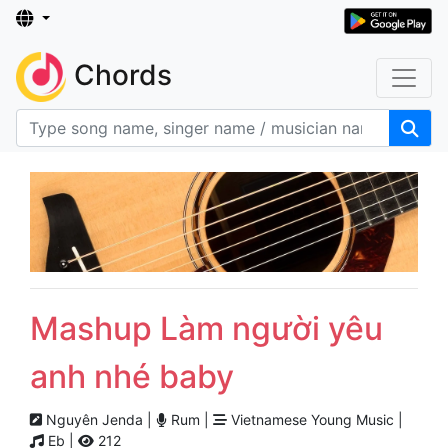
Chords
Mashup Làm người yêu
anh nhé baby
Nguyên Jenda |
Rum |
Vietnamese Young Music |
Eb |
212