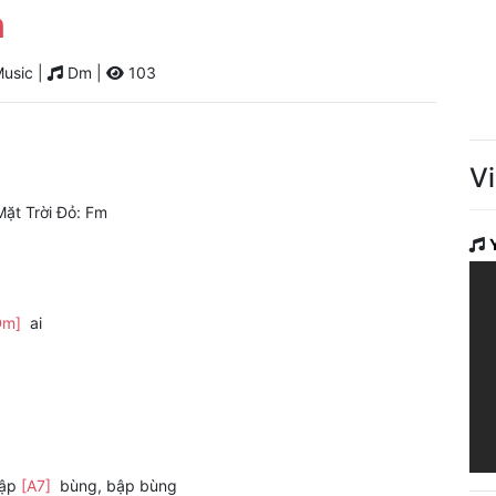
n
usic |
Dm |
103
V
Mặt Trời Đỏ: Fm
Dm]
ai
bập
[A7]
bùng, bập bùng