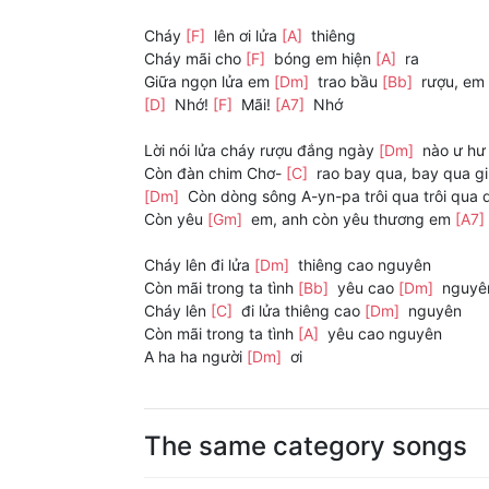
Cháy
[F]
lên ơi lửa
[A]
thiêng
Cháy mãi cho
[F]
bóng em hiện
[A]
ra
Giữa ngọn lửa em
[Dm]
trao bầu
[Bb]
rượu, em 
[D]
Nhớ!
[F]
Mãi!
[A7]
Nhớ
Lời nói lửa cháy rượu đắng ngày
[Dm]
nào ư hư
Còn đàn chim Chơ-
[C]
rao bay qua, bay qua gi
[Dm]
Còn dòng sông A-yn-pa trôi qua trôi qua 
Còn yêu
[Gm]
em, anh còn yêu thương em
[A7]
Cháy lên đi lửa
[Dm]
thiêng cao nguyên
Còn mãi trong ta tình
[Bb]
yêu cao
[Dm]
nguyê
Cháy lên
[C]
đi lửa thiêng cao
[Dm]
nguyên
Còn mãi trong ta tình
[A]
yêu cao nguyên
A ha ha người
[Dm]
ơi
The same category songs