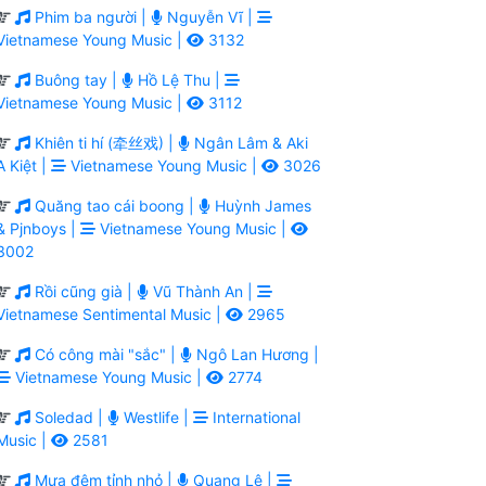
Phim ba người |
Nguyễn Vĩ |
Vietnamese Young Music |
3132
Buông tay |
Hồ Lệ Thu |
Vietnamese Young Music |
3112
Khiên ti hí (牵丝戏) |
Ngân Lâm & Aki
A Kiệt |
Vietnamese Young Music |
3026
Quăng tao cái boong |
Huỳnh James
& Pjnboys |
Vietnamese Young Music |
3002
Rồi cũng già |
Vũ Thành An |
Vietnamese Sentimental Music |
2965
Có công mài "sắc" |
Ngô Lan Hương |
Vietnamese Young Music |
2774
Soledad |
Westlife |
International
Music |
2581
Mưa đêm tỉnh nhỏ |
Quang Lê |