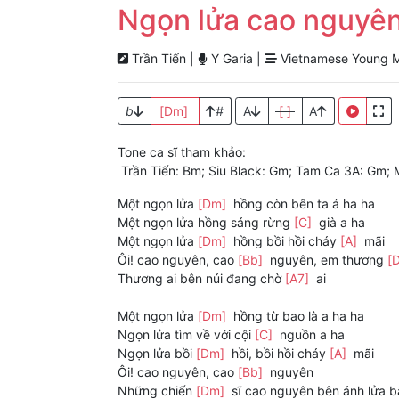
Ngọn lửa cao nguyê
Trần Tiến |
Y Garia |
Vietnamese Young M
b
[Dm]
#
A
[ ]
A
Tone ca sĩ tham khảo:
Trần Tiến: Bm; Siu Black: Gm; Tam Ca 3A: Gm; 
Một ngọn lửa
[Dm]
hồng còn bên ta á ha ha
Một ngọn lửa hồng sáng rừng
[C]
già a ha
Một ngọn lửa
[Dm]
hồng bồi hồi cháy
[A]
mãi
Ôi! cao nguyên, cao
[Bb]
nguyên, em thương
[
Thương ai bên núi đang chờ
[A7]
ai
Một ngọn lửa
[Dm]
hồng từ bao là a ha ha
Ngọn lửa tìm về với cội
[C]
nguồn a ha
Ngọn lửa bồi
[Dm]
hồi, bồi hồi cháy
[A]
mãi
Ôi! cao nguyên, cao
[Bb]
nguyên
Những chiến
[Dm]
sĩ cao nguyên bên ánh lửa 