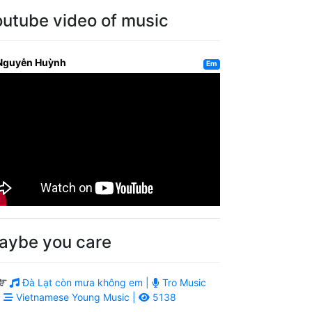
outube video of music
Nguyễn Huỳnh
Em
aybe you care
Đà Lạt còn mưa không em |
Tro Music
|
Vietnamese Young Music |
5138