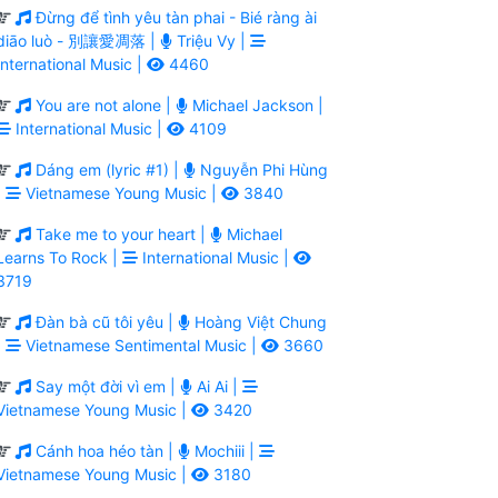
Đừng để tình yêu tàn phai - Bié ràng ài
diāo luò - 別讓愛凋落 |
Triệu Vy |
International Music |
4460
You are not alone |
Michael Jackson |
International Music |
4109
Dáng em (lyric #1) |
Nguyễn Phi Hùng
|
Vietnamese Young Music |
3840
Take me to your heart |
Michael
Learns To Rock |
International Music |
3719
Đàn bà cũ tôi yêu |
Hoàng Việt Chung
|
Vietnamese Sentimental Music |
3660
Say một đời vì em |
Ai Ai |
Vietnamese Young Music |
3420
Cánh hoa héo tàn |
Mochiii |
Vietnamese Young Music |
3180