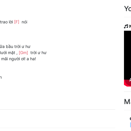
Y
trao lời
[F]
nói
ữa bầu trời ư hư
dưới mặt ,
[Gm]
trời ư hư
mãi người ơi! a ha!
n
M