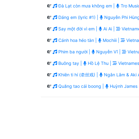
Đà Lạt còn mưa không em |
Tro Musi
Dáng em (lyric #1) |
Nguyễn Phi Hùn
Say một đời vì em |
Ai Ai |
Vietname
Cánh hoa héo tàn |
Mochiii |
Vietna
Phim ba người |
Nguyễn Vĩ |
Vietn
Buông tay |
Hồ Lệ Thu |
Vietnames
Khiên ti hí (牵丝戏) |
Ngân Lâm & Aki A
Quăng tao cái boong |
Huỳnh James 