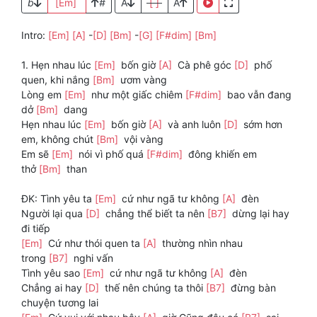
b
[Em]
#
A
[ ]
A
Intro:
[Em]
[A]
-
[D]
[Bm]
-
[G]
[F#dim]
[Bm]
1. Hẹn nhau lúc
[Em]
bốn giờ
[A]
Cà phê góc
[D]
phố
quen, khi nắng
[Bm]
ươm vàng
Lòng em
[Em]
như một giấc chiêm
[F#dim]
bao vẫn đang
dở
[Bm]
dang
Hẹn nhau lúc
[Em]
bốn giờ
[A]
và anh luôn
[D]
sớm hơn
em, không chút
[Bm]
vội vàng
Em sẽ
[Em]
nói vì phố quá
[F#dim]
đông khiến em
thở
[Bm]
than
ĐK: Tình yêu ta
[Em]
cứ như ngã tư không
[A]
đèn
Người lại qua
[D]
chẳng thể biết ta nên
[B7]
dừng lại hay
đi tiếp
[Em]
Cứ như thói quen ta
[A]
thường nhìn nhau
trong
[B7]
nghi vấn
Tình yêu sao
[Em]
cứ như ngã tư không
[A]
đèn
Chẳng ai hay
[D]
thế nên chúng ta thôi
[B7]
đừng bàn
chuyện tương lai