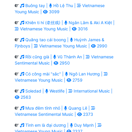
Buông tay |
Hồ Lệ Thu |
Vietnamese
Young Music |
3099
Khiên ti hí (牵丝戏) |
Ngân Lâm & Aki A Kiệt |
Vietnamese Young Music |
3016
Quăng tao cái boong |
Huỳnh James &
Pjnboys |
Vietnamese Young Music |
2990
Rồi cũng già |
Vũ Thành An |
Vietnamese
Sentimental Music |
2950
Có công mài "sắc" |
Ngô Lan Hương |
Vietnamese Young Music |
2759
Soledad |
Westlife |
International Music |
2563
Mưa đêm tỉnh nhỏ |
Quang Lê |
Vietnamese Sentimental Music |
2373
Tình em là đại dương |
Duy Mạnh |
Vietnamese Young Music |
2337