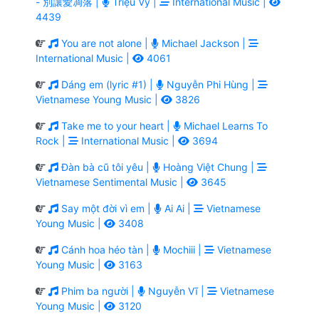
- 別讓愛凋落 |
Triệu Vy |
International Music |
4439
You are not alone |
Michael Jackson |
International Music |
4061
Dáng em (lyric #1) |
Nguyễn Phi Hùng |
Vietnamese Young Music |
3826
Take me to your heart |
Michael Learns To
Rock |
International Music |
3694
Đàn bà cũ tôi yêu |
Hoàng Việt Chung |
Vietnamese Sentimental Music |
3645
Say một đời vì em |
Ai Ai |
Vietnamese
Young Music |
3408
Cánh hoa héo tàn |
Mochiii |
Vietnamese
Young Music |
3163
Phim ba người |
Nguyễn Vĩ |
Vietnamese
Young Music |
3120