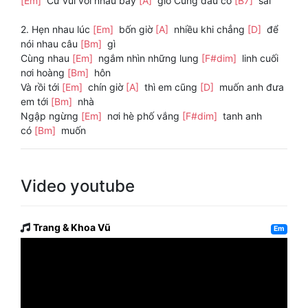
[Em]
Cứ vui với nhau bây
[A]
giờ Cũng đâu có
[B7]
sai
2. Hẹn nhau lúc
[Em]
bốn giờ
[A]
nhiều khi chẳng
[D]
để
nói nhau câu
[Bm]
gì
Cùng nhau
[Em]
ngắm nhìn những lung
[F#dim]
linh cuối
nơi hoàng
[Bm]
hôn
Và rồi tới
[Em]
chín giờ
[A]
thì em cũng
[D]
muốn anh đưa
em tới
[Bm]
nhà
Ngập ngừng
[Em]
nơi hè phố vắng
[F#dim]
tanh anh
có
[Bm]
muốn
Video youtube
Trang & Khoa Vũ
Em