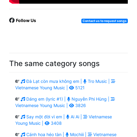
Follow Us
Contact us to request songs
The same category songs
Đà Lạt còn mưa không em |
Tro Music |
Vietnamese Young Music |
5121
Dáng em (lyric #1) |
Nguyễn Phi Hùng |
Vietnamese Young Music |
3826
Say một đời vì em |
Ai Ai |
Vietnamese
Young Music |
3408
Cánh hoa héo tàn |
Mochiii |
Vietnamese