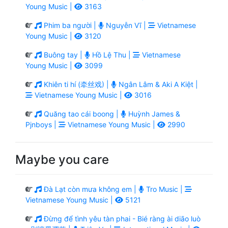
Young Music |
3163
Phim ba người |
Nguyễn Vĩ |
Vietnamese
Young Music |
3120
Buông tay |
Hồ Lệ Thu |
Vietnamese
Young Music |
3099
Khiên ti hí (牵丝戏) |
Ngân Lâm & Aki A Kiệt |
Vietnamese Young Music |
3016
Quăng tao cái boong |
Huỳnh James &
Pjnboys |
Vietnamese Young Music |
2990
Maybe you care
Đà Lạt còn mưa không em |
Tro Music |
Vietnamese Young Music |
5121
Đừng để tình yêu tàn phai - Bié ràng ài diāo luò