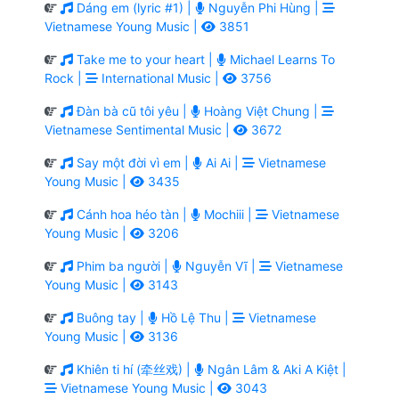
Dáng em (lyric #1) |
Nguyễn Phi Hùng |
Vietnamese Young Music |
3851
Take me to your heart |
Michael Learns To
Rock |
International Music |
3756
Đàn bà cũ tôi yêu |
Hoàng Việt Chung |
Vietnamese Sentimental Music |
3672
Say một đời vì em |
Ai Ai |
Vietnamese
Young Music |
3435
Cánh hoa héo tàn |
Mochiii |
Vietnamese
Young Music |
3206
Phim ba người |
Nguyễn Vĩ |
Vietnamese
Young Music |
3143
Buông tay |
Hồ Lệ Thu |
Vietnamese
Young Music |
3136
Khiên ti hí (牵丝戏) |
Ngân Lâm & Aki A Kiệt |
Vietnamese Young Music |
3043