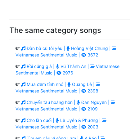
The same category songs
Đàn bà cũ tôi yêu |
Hoàng Việt Chung |
Vietnamese Sentimental Music |
3672
Rồi cũng già |
Vũ Thành An |
Vietnamese
Sentimental Music |
2976
Mưa đêm tỉnh nhỏ |
Quang Lê |
Vietnamese Sentimental Music |
2398
Chuyến tàu hoàng hôn |
Đan Nguyên |
Vietnamese Sentimental Music |
2109
Cho lần cuối |
Lê Uyên & Phương |
Vietnamese Sentimental Music |
2003
Tìm em câu ví sông Lam |
A Páo |