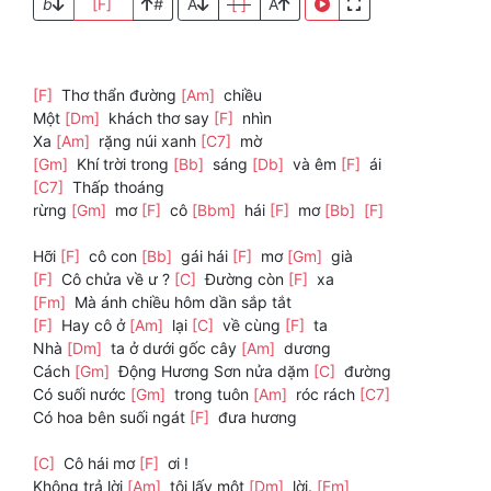
b
[F]
#
A
[ ]
A
[F]
Thơ thẩn đường
[Am]
chiều
Một
[Dm]
khách thơ say
[F]
nhìn
Xa
[Am]
rặng núi xanh
[C7]
mờ
[Gm]
Khí trời trong
[Bb]
sáng
[Db]
và êm
[F]
ái
[C7]
Thấp thoáng
rừng
[Gm]
mơ
[F]
cô
[Bbm]
hái
[F]
mơ
[Bb]
[F]
Hỡi
[F]
cô con
[Bb]
gái hái
[F]
mơ
[Gm]
già
[F]
Cô chửa về ư ?
[C]
Đường còn
[F]
xa
[Fm]
Mà ánh chiều hôm dần sắp tắt
[F]
Hay cô ở
[Am]
lại
[C]
về cùng
[F]
ta
Nhà
[Dm]
ta ở dưới gốc cây
[Am]
dương
Cách
[Gm]
Động Hương Sơn nửa dặm
[C]
đường
Có suối nước
[Gm]
trong tuôn
[Am]
róc rách
[C7]
Có hoa bên suối ngát
[F]
đưa hương
[C]
Cô hái mơ
[F]
ơi !
Không trả lời
[Am]
tôi lấy một
[Dm]
lời.
[Fm]