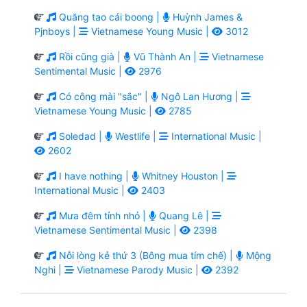
Quăng tao cái boong |
Huỳnh James &
Pjnboys |
Vietnamese Young Music |
3012
Rồi cũng già |
Vũ Thành An |
Vietnamese
Sentimental Music |
2976
Có công mài "sắc" |
Ngô Lan Hương |
Vietnamese Young Music |
2785
Soledad |
Westlife |
International Music |
2602
I have nothing |
Whitney Houston |
International Music |
2403
Mưa đêm tỉnh nhỏ |
Quang Lê |
Vietnamese Sentimental Music |
2398
Nỗi lòng kẻ thứ 3 (Bông mua tím chế) |
Mộng
Nghi |
Vietnamese Parody Music |
2392