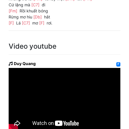
Cứ lặng mà
[C7]
đi
[Fm]
Rồi khuất bóng
Rừng mơ hiu
[Db]
hắt
[F]
Lá
[C7]
mơ
[F]
rơi.
Video youtube
Duy Quang
F