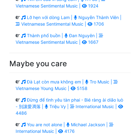
Vietnamese Sentimental Music |
1924
Lỡ hẹn với dòng Lam |
Nguyễn Thành Viên |
Vietnamese Sentimental Music |
1706
Thành phố buồn |
Đan Nguyên |
Vietnamese Sentimental Music |
1667
Maybe you care
Đà Lạt còn mưa không em |
Tro Music |
Vietnamese Young Music |
5158
Đừng để tình yêu tàn phai - Bié ràng ài diāo luò
- 別讓愛凋落 |
Triệu Vy |
International Music |
4486
You are not alone |
Michael Jackson |
International Music |
4176