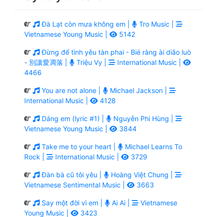
Đà Lạt còn mưa không em |
Tro Music |
Vietnamese Young Music |
5142
Đừng để tình yêu tàn phai - Bié ràng ài diāo luò
- 別讓愛凋落 |
Triệu Vy |
International Music |
4466
You are not alone |
Michael Jackson |
International Music |
4128
Dáng em (lyric #1) |
Nguyễn Phi Hùng |
Vietnamese Young Music |
3844
Take me to your heart |
Michael Learns To
Rock |
International Music |
3729
Đàn bà cũ tôi yêu |
Hoàng Việt Chung |
Vietnamese Sentimental Music |
3663
Say một đời vì em |
Ai Ai |
Vietnamese
Young Music |
3423