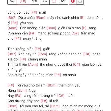
b
[F#]
#
A
[ ]
A
Lòng còn yêu
[F#]
mãi!
[Bb7]
Dù ở chân
[Ebm]
mây nhờ cánh chim
[B]
đem hành
lý
[F#]
yêu anh
[Abm]
Tình không biên
[Bbm]
giới! Em ở cao
[B]
sang
Còn anh vẫn
[F#]
mang số kiếp phong
[C#]
trần mặc
cho
[F#]
ngày tháng
Tình không biên
[F#]
giới!
[Bb7]
Anh hãy tin
[Ebm]
rằng không cách chi
[C#]
ngăn
lứa đôi
[F#]
chúng mình
Tình là thiên
[Abm]
thu nhưng vượt thời
[C#]
gian luôn cả
không gian
Anh ơi ngày nào chúng mình
[F#]
có nhau
[F#]
Tôi yêu cho tôi âm
[Bbm]
thầm tình yêu
Hằng
[Ebm]
Nga
Hay
[F#]
là người phương trời
[C#]
buồn
Cho đường đầy hoa
[F#]
lá rơi!
[Bbm]
Tôi yêu cho tôi, để
[Ebm]
lòng mình mơ mộng quá