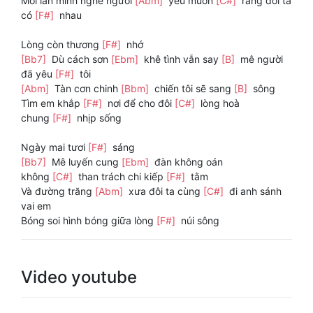
Mỗi lần mình nghe người
[Abm]
yêu muốn
[C#]
rằng đời ta
có
[F#]
nhau
Lòng còn thương
[F#]
nhớ
[Bb7]
Dù cách sơn
[Ebm]
khê tình vẫn say
[B]
mê người
đã yêu
[F#]
tôi
[Abm]
Tàn cơn chinh
[Bbm]
chiến tôi sẽ sang
[B]
sông
Tìm em khắp
[F#]
nơi để cho đôi
[C#]
lòng hoà
chung
[F#]
nhịp sống
Ngày mai tươi
[F#]
sáng
[Bb7]
Mê luyến cung
[Ebm]
đàn không oán
không
[C#]
than trách chi kiếp
[F#]
tằm
Và đường trăng
[Abm]
xưa đôi ta cùng
[C#]
đi anh sánh
vai em
Bóng soi hình bóng giữa lòng
[F#]
núi sông
Video youtube