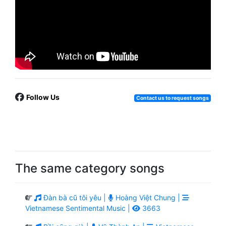
Follow Us
Contact us to request songs
The same category songs
Đàn bà cũ tôi yêu |
Hoàng Việt Chung |
Vietnamese Sentimental Music |
3663