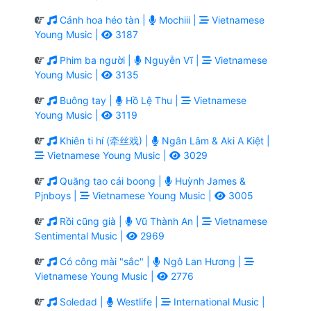
Cánh hoa héo tàn |
Mochiii |
Vietnamese
Young Music |
3187
Phim ba người |
Nguyễn Vĩ |
Vietnamese
Young Music |
3135
Buông tay |
Hồ Lệ Thu |
Vietnamese
Young Music |
3119
Khiên ti hí (牵丝戏) |
Ngân Lâm & Aki A Kiệt |
Vietnamese Young Music |
3029
Quăng tao cái boong |
Huỳnh James &
Pjnboys |
Vietnamese Young Music |
3005
Rồi cũng già |
Vũ Thành An |
Vietnamese
Sentimental Music |
2969
Có công mài "sắc" |
Ngô Lan Hương |
Vietnamese Young Music |
2776
Soledad |
Westlife |
International Music |