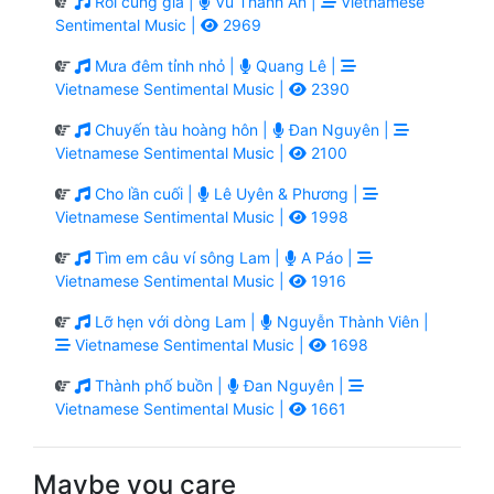
Rồi cũng già |
Vũ Thành An |
Vietnamese
Sentimental Music |
2969
Mưa đêm tỉnh nhỏ |
Quang Lê |
Vietnamese Sentimental Music |
2390
Chuyến tàu hoàng hôn |
Đan Nguyên |
Vietnamese Sentimental Music |
2100
Cho lần cuối |
Lê Uyên & Phương |
Vietnamese Sentimental Music |
1998
Tìm em câu ví sông Lam |
A Páo |
Vietnamese Sentimental Music |
1916
Lỡ hẹn với dòng Lam |
Nguyễn Thành Viên |
Vietnamese Sentimental Music |
1698
Thành phố buồn |
Đan Nguyên |
Vietnamese Sentimental Music |
1661
Maybe you care