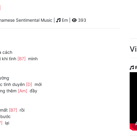
u
namese Sentimental Music |
Em |
393
V
a cách
 khi tình
[B7]
mình
ường
c tình duyên
[D]
mới
ong thêm
[Am]
đầy
n mất
[B7]
rồi
bước
7]
lại