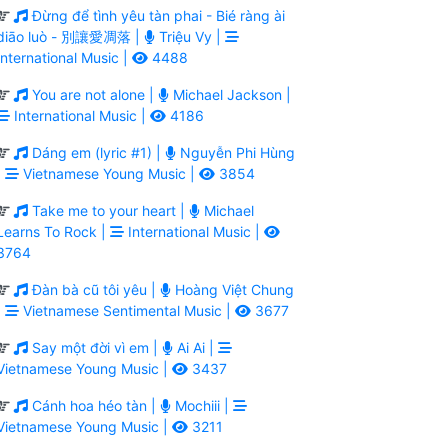
Đừng để tình yêu tàn phai - Bié ràng ài
diāo luò - 別讓愛凋落 |
Triệu Vy |
International Music |
4488
You are not alone |
Michael Jackson |
International Music |
4186
Dáng em (lyric #1) |
Nguyễn Phi Hùng
|
Vietnamese Young Music |
3854
Take me to your heart |
Michael
Learns To Rock |
International Music |
3764
Đàn bà cũ tôi yêu |
Hoàng Việt Chung
|
Vietnamese Sentimental Music |
3677
Say một đời vì em |
Ai Ai |
Vietnamese Young Music |
3437
Cánh hoa héo tàn |
Mochiii |
Vietnamese Young Music |
3211