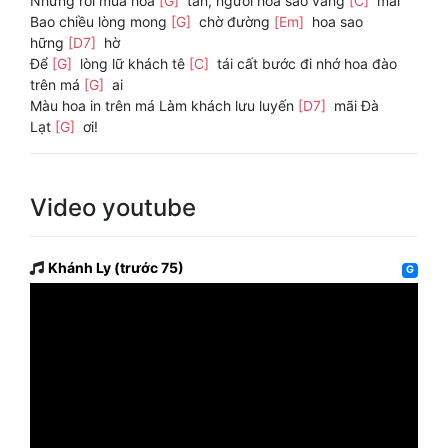
Nhưng rồi mùa hoa
[G]
tàn, người hoa sao vắng
[C]
mãi
Bao chiều lòng mong
[G]
chờ đường
[Em]
hoa sao
hững
[D7]
hờ
Để
[G]
lòng lữ khách tê
[C]
tái cất bước đi nhớ hoa đào
trên má
[G]
ai
Màu hoa in trên má Làm khách lưu luyến
[D7]
mãi Đà
Lạt
[G]
ơi!
Video youtube
Khánh Ly (trước 75)
G