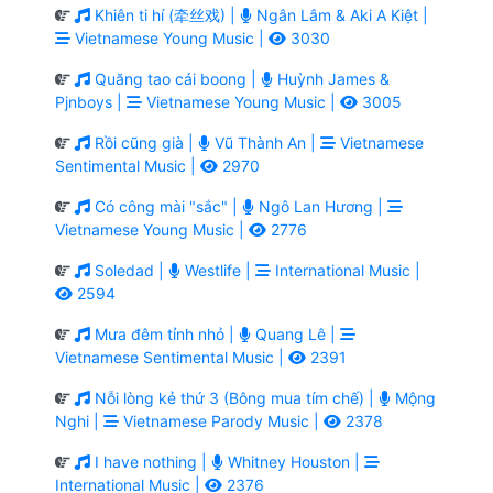
Khiên ti hí (牵丝戏) |
Ngân Lâm & Aki A Kiệt |
Vietnamese Young Music |
3030
Quăng tao cái boong |
Huỳnh James &
Pjnboys |
Vietnamese Young Music |
3005
Rồi cũng già |
Vũ Thành An |
Vietnamese
Sentimental Music |
2970
Có công mài "sắc" |
Ngô Lan Hương |
Vietnamese Young Music |
2776
Soledad |
Westlife |
International Music |
2594
Mưa đêm tỉnh nhỏ |
Quang Lê |
Vietnamese Sentimental Music |
2391
Nỗi lòng kẻ thứ 3 (Bông mua tím chế) |
Mộng
Nghi |
Vietnamese Parody Music |
2378
I have nothing |
Whitney Houston |
International Music |
2376