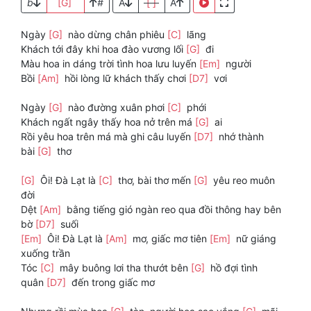
b
[G]
#
A
[ ]
A
Ngày
[G]
nào dừng chân phiêu
[C]
lãng
Khách tới đây khi hoa đào vương lối
[G]
đi
Màu hoa in dáng trời tình hoa lưu luyến
[Em]
người
Bồi
[Am]
hồi lòng lữ khách thấy chơi
[D7]
vơi
Ngày
[G]
nào đường xuân phơi
[C]
phới
Khách ngất ngây thấy hoa nở trên má
[G]
ai
Rồi yêu hoa trên má mà ghi câu luyến
[D7]
nhớ thành
bài
[G]
thơ
[G]
Ôi! Đà Lạt là
[C]
thơ, bài thơ mến
[G]
yêu reo muôn
đời
Dệt
[Am]
bằng tiếng gió ngàn reo qua đồi thông hay bên
bờ
[D7]
suối
[Em]
Ôi! Đà Lạt là
[Am]
mơ, giấc mơ tiên
[Em]
nữ giáng
xuống trần
Tóc
[C]
mây buông lơi tha thướt bên
[G]
hồ đợi tình
quân
[D7]
đến trong giấc mơ