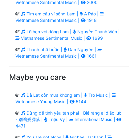
Vietnamese Sentimental Music |
2000
Tìm em câu ví sông Lam |
A Páo |
Vietnamese Sentimental Music |
1918
Lỡ hẹn với dòng Lam |
Nguyễn Thành Viên |
Vietnamese Sentimental Music |
1699
Thành phố buồn |
Đan Nguyên |
Vietnamese Sentimental Music |
1661
Maybe you care
Đà Lạt còn mưa không em |
Tro Music |
Vietnamese Young Music |
5144
Đừng để tình yêu tàn phai - Bié ràng ài diāo luò
- 別讓愛凋落 |
Triệu Vy |
International Music |
4471
You are not alone |
Michael Jackson |