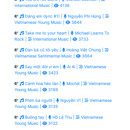
International Music |
4136
Dáng em (lyric #1) |
Nguyễn Phi Hùng |
Vietnamese Young Music |
3844
Take me to your heart |
Michael Learns To
Rock |
International Music |
3733
Đàn bà cũ tôi yêu |
Hoàng Việt Chung |
Vietnamese Sentimental Music |
3664
Say một đời vì em |
Ai Ai |
Vietnamese
Young Music |
3423
Cánh hoa héo tàn |
Mochiii |
Vietnamese
Young Music |
3189
Phim ba người |
Nguyễn Vĩ |
Vietnamese
Young Music |
3135
Buông tay |
Hồ Lệ Thu |
Vietnamese
Young Music |
3122