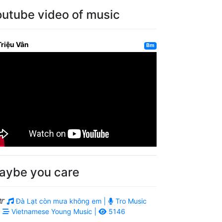
outube video of music
Triệu Vân
Bm
aybe you care
Đà Lạt còn mưa không em |
Tro Music
|
Vietnamese Young Music |
5146