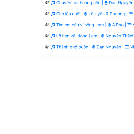
Chuyến tàu hoàng hôn |
Đan Nguyên
Cho lần cuối |
Lê Uyên & Phương |
Tìm em câu ví sông Lam |
A Páo |
V
Lỡ hẹn với dòng Lam |
Nguyễn Thành
Thành phố buồn |
Đan Nguyên |
Vi