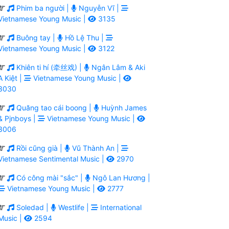
Phim ba người |
Nguyễn Vĩ |
Vietnamese Young Music |
3135
Buông tay |
Hồ Lệ Thu |
Vietnamese Young Music |
3122
Khiên ti hí (牵丝戏) |
Ngân Lâm & Aki
A Kiệt |
Vietnamese Young Music |
3030
Quăng tao cái boong |
Huỳnh James
& Pjnboys |
Vietnamese Young Music |
3006
Rồi cũng già |
Vũ Thành An |
Vietnamese Sentimental Music |
2970
Có công mài "sắc" |
Ngô Lan Hương |
Vietnamese Young Music |
2777
Soledad |
Westlife |
International
Music |
2594