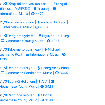
Đừng để tình yêu tàn phai - Bié ràng ài
diāo luò - 別讓愛凋落 |
Triệu Vy |
International Music |
4472
You are not alone |
Michael Jackson |
International Music |
4138
Dáng em (lyric #1) |
Nguyễn Phi Hùng
|
Vietnamese Young Music |
3845
Take me to your heart |
Michael
Learns To Rock |
International Music |
3733
Đàn bà cũ tôi yêu |
Hoàng Việt Chung
|
Vietnamese Sentimental Music |
3665
Say một đời vì em |
Ai Ai |
Vietnamese Young Music |
3423
Cánh hoa héo tàn |
Mochiii |
Vietnamese Young Music |
3190