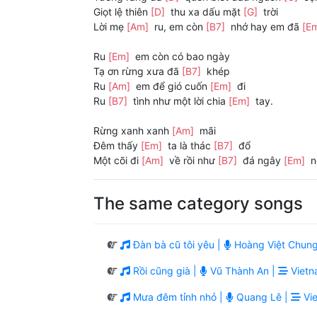
Giọt lệ thiên
[D]
thu xa dấu mặt
[G]
trời
Lời mẹ
[Am]
ru, em còn
[B7]
nhớ hay em đã
[E
Ru
[Em]
em còn có bao ngày
Tạ ơn rừng xưa đã
[B7]
khép
Ru
[Am]
em để gió cuốn
[Em]
đi
Ru
[B7]
tình như một lời chia
[Em]
tay.
Rừng xanh xanh
[Am]
mãi
Đêm thấy
[Em]
ta là thác
[B7]
đổ
Một cõi đi
[Am]
về rồi như
[B7]
đá ngây
[Em]
n
The same category songs
Đàn bà cũ tôi yêu |
Hoàng Việt Chung
Rồi cũng già |
Vũ Thành An |
Vietn
Mưa đêm tỉnh nhỏ |
Quang Lê |
Vie