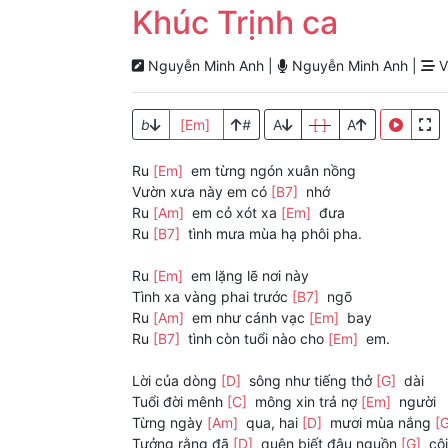
Khúc Trịnh ca
Nguyễn Minh Anh |
Nguyễn Minh Anh |
V
b
[Em]
#
A
[ ]
A
Ru
[Em]
em từng ngón xuân nồng
Vườn xưa này em có
[B7]
nhớ
Ru
[Am]
em cỏ xót xa
[Em]
đưa
Ru
[B7]
tình mưa mùa hạ phôi pha.
Ru
[Em]
em lặng lẽ nơi này
Tình xa vàng phai trước
[B7]
ngõ
Ru
[Am]
em như cánh vạc
[Em]
bay
Ru
[B7]
tình còn tuổi nào cho
[Em]
em.
Lời của dòng
[D]
sông như tiếng thở
[G]
dài
Tuổi đời mênh
[C]
mông xin trả nợ
[Em]
người
Từng ngày
[Am]
qua, hai
[D]
mươi mùa nắng
[
Tưởng rằng đã
[D]
quên biết đâu nguồn
[G]
cội