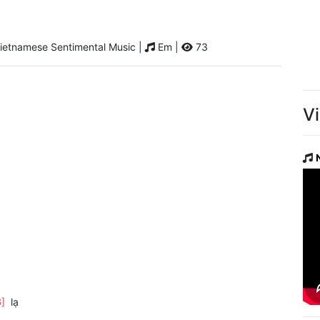
ietnamese Sentimental Music |
Em |
73
V
G]
lạ