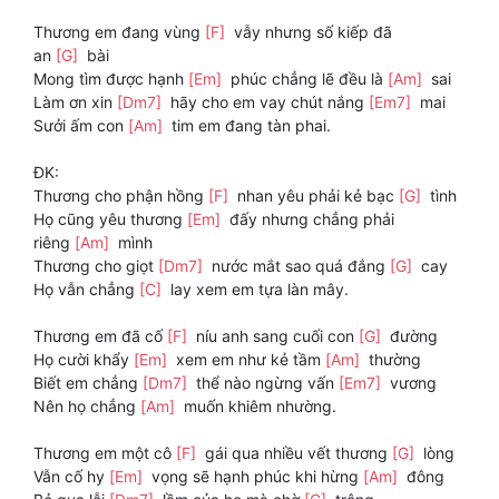
Thương em đang vùng
[F]
vẫy nhưng số kiếp đã
an
[G]
bài
Mong tìm được hạnh
[Em]
phúc chẳng lẽ đều là
[Am]
sai
Làm ơn xin
[Dm7]
hãy cho em vay chút nắng
[Em7]
mai
Sưởi ấm con
[Am]
tim em đang tàn phai.
ĐK:
Thương cho phận hồng
[F]
nhan yêu phải kẻ bạc
[G]
tình
Họ cũng yêu thương
[Em]
đấy nhưng chẳng phải
riêng
[Am]
mình
Thương cho giọt
[Dm7]
nước mắt sao quá đắng
[G]
cay
Họ vẫn chẳng
[C]
lay xem em tựa làn mây.
Thương em đã cố
[F]
níu anh sang cuối con
[G]
đường
Họ cười khẩy
[Em]
xem em như kẻ tầm
[Am]
thường
Biết em chẳng
[Dm7]
thể nào ngừng vấn
[Em7]
vương
Nên họ chẳng
[Am]
muốn khiêm nhường.
Thương em một cô
[F]
gái qua nhiều vết thương
[G]
lòng
Vẫn cố hy
[Em]
vọng sẽ hạnh phúc khi hừng
[Am]
đông