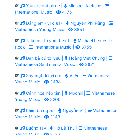
You are not alone |
Michael Jackson |
International Music |
4175
Dáng em (lyric #1) |
Nguyễn Phi Hùng |
Vietnamese Young Music |
3851
Take me to your heart |
Michael Learns To
Rock |
International Music |
3755
Đàn bà cũ tôi yêu |
Hoàng Việt Chung |
Vietnamese Sentimental Music |
3671
Say một đời vì em |
Ai Ai |
Vietnamese
Young Music |
3434
Cánh hoa héo tàn |
Mochiii |
Vietnamese
Young Music |
3206
Phim ba người |
Nguyễn Vĩ |
Vietnamese
Young Music |
3143
Buông tay |
Hồ Lệ Thu |
Vietnamese
Young Music |
3136