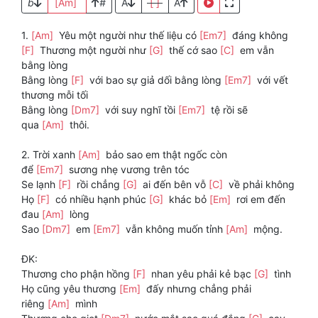
b
[Am]
#
A
[ ]
A
1.
[Am]
Yêu một người như thế liệu có
[Em7]
đáng không
[F]
Thương một người như
[G]
thế cớ sao
[C]
em vẫn
bằng lòng
Bằng lòng
[F]
với bao sự giả dối bằng lòng
[Em7]
với vết
thương mỗi tối
Bằng lòng
[Dm7]
với suy nghĩ tồi
[Em7]
tệ rồi sẽ
qua
[Am]
thôi.
2. Trời xanh
[Am]
bảo sao em thật ngốc còn
để
[Em7]
sương nhẹ vương trên tóc
Se lạnh
[F]
rồi chẳng
[G]
ai đến bên vỗ
[C]
về phải không
Họ
[F]
có nhiều hạnh phúc
[G]
khác bỏ
[Em]
rơi em đến
đau
[Am]
lòng
Sao
[Dm7]
em
[Em7]
vẫn không muốn tỉnh
[Am]
mộng.
ĐK:
Thương cho phận hồng
[F]
nhan yêu phải kẻ bạc
[G]
tình
Họ cũng yêu thương
[Em]
đấy nhưng chẳng phải
riêng
[Am]
mình