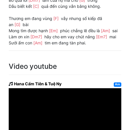
Bỏ qua lỗi
[Dm7]
lầm của họ mà chờ
[G]
trông
Dẫu biết kết
[C]
quả đến cùng vẫn bằng không.
Thương em đang vùng
[F]
vẫy nhưng số kiếp đã
an
[G]
bài
Mong tìm được hạnh
[Em]
phúc chẳng lẽ đều là
[Am]
sai
Làm ơn xin
[Dm7]
hãy cho em vay chút nắng
[Em7]
mai
Sưởi ấm con
[Am]
tim em đang tàn phai.
Video youtube
Hana Cẩm Tiên & Tuệ Ny
Am