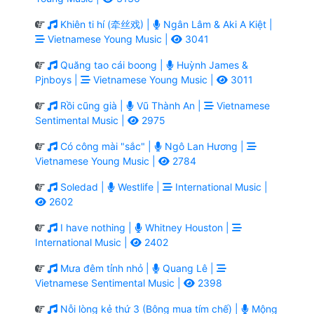
Khiên ti hí (牵丝戏) |
Ngân Lâm & Aki A Kiệt |
Vietnamese Young Music |
3041
Quăng tao cái boong |
Huỳnh James &
Pjnboys |
Vietnamese Young Music |
3011
Rồi cũng già |
Vũ Thành An |
Vietnamese
Sentimental Music |
2975
Có công mài "sắc" |
Ngô Lan Hương |
Vietnamese Young Music |
2784
Soledad |
Westlife |
International Music |
2602
I have nothing |
Whitney Houston |
International Music |
2402
Mưa đêm tỉnh nhỏ |
Quang Lê |
Vietnamese Sentimental Music |
2398
Nỗi lòng kẻ thứ 3 (Bông mua tím chế) |
Mộng