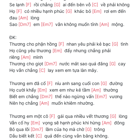
Se lạnh
[F]
rồi chẳng
[G]
ai đến bên vỗ
[C]
về phải không
Họ
[F]
có nhiều hạnh phúc
[G]
khác bỏ
[Em]
rơi em đến
đau
[Am]
lòng
Sao
[Dm7]
em
[Em7]
vẫn không muốn tỉnh
[Am]
mộng.
ĐK:
Thương cho phận hồng
[F]
nhan yêu phải kẻ bạc
[G]
tình
Họ cũng yêu thương
[Em]
đấy nhưng chẳng phải
riêng
[Am]
mình
Thương cho giọt
[Dm7]
nước mắt sao quá đắng
[G]
cay
Họ vẫn chẳng
[C]
lay xem em tựa làn mây.
Thương em đã cố
[F]
níu anh sang cuối con
[G]
đường
Họ cười khẩy
[Em]
xem em như kẻ tầm
[Am]
thường
Biết em chẳng
[Dm7]
thể nào ngừng vấn
[Em7]
vương
Nên họ chẳng
[Am]
muốn khiêm nhường.
Thương em một cô
[F]
gái qua nhiều vết thương
[G]
lòng
Vẫn cố hy
[Em]
vọng sẽ hạnh phúc khi hừng
[Am]
đông
Bỏ qua lỗi
[Dm7]
lầm của họ mà chờ
[G]
trông
Dẫu biết kết
[C]
quả đến cùng vẫn bằng không.