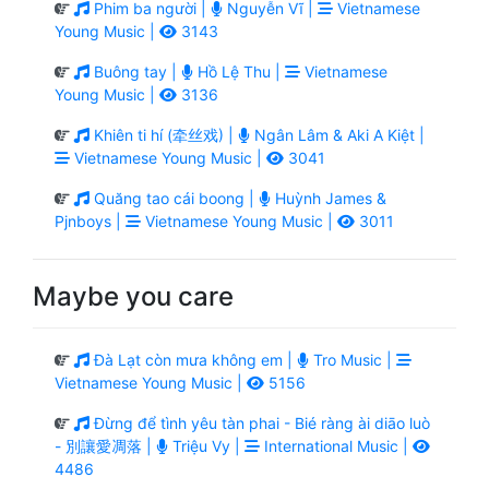
Phim ba người |
Nguyễn Vĩ |
Vietnamese
Young Music |
3143
Buông tay |
Hồ Lệ Thu |
Vietnamese
Young Music |
3136
Khiên ti hí (牵丝戏) |
Ngân Lâm & Aki A Kiệt |
Vietnamese Young Music |
3041
Quăng tao cái boong |
Huỳnh James &
Pjnboys |
Vietnamese Young Music |
3011
Maybe you care
Đà Lạt còn mưa không em |
Tro Music |
Vietnamese Young Music |
5156
Đừng để tình yêu tàn phai - Bié ràng ài diāo luò
- 別讓愛凋落 |
Triệu Vy |
International Music |
4486