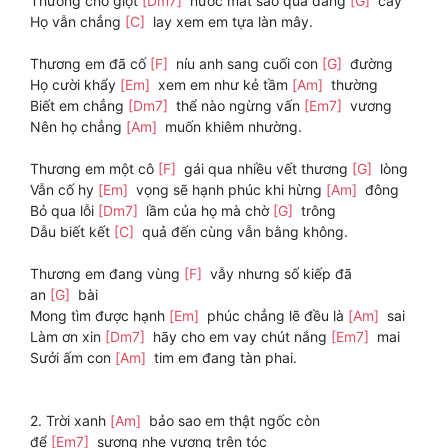
Thương cho giọt
[Dm7]
nước mắt sao quá đắng
[G]
cay
Họ vẫn chẳng
[C]
lay xem em tựa làn mây.
Thương em đã cố
[F]
níu anh sang cuối con
[G]
đường
Họ cười khẩy
[Em]
xem em như kẻ tầm
[Am]
thường
Biết em chẳng
[Dm7]
thể nào ngừng vấn
[Em7]
vương
Nên họ chẳng
[Am]
muốn khiêm nhường.
Thương em một cô
[F]
gái qua nhiều vết thương
[G]
lòng
Vẫn cố hy
[Em]
vọng sẽ hạnh phúc khi hừng
[Am]
đông
Bỏ qua lỗi
[Dm7]
lầm của họ mà chờ
[G]
trông
Dẫu biết kết
[C]
quả đến cùng vẫn bằng không.
Thương em đang vùng
[F]
vẫy nhưng số kiếp đã
an
[G]
bài
Mong tìm được hạnh
[Em]
phúc chẳng lẽ đều là
[Am]
sai
Làm ơn xin
[Dm7]
hãy cho em vay chút nắng
[Em7]
mai
Sưởi ấm con
[Am]
tim em đang tàn phai.
2. Trời xanh
[Am]
bảo sao em thật ngốc còn
để
[Em7]
sương nhẹ vương trên tóc