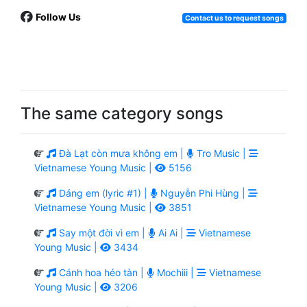
Follow Us
Contact us to request songs
The same category songs
Đà Lạt còn mưa không em |
Tro Music |
Vietnamese Young Music |
5156
Dáng em (lyric #1) |
Nguyễn Phi Hùng |
Vietnamese Young Music |
3851
Say một đời vì em |
Ai Ai |
Vietnamese
Young Music |
3434
Cánh hoa héo tàn |
Mochiii |
Vietnamese
Young Music |
3206