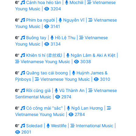
Cánh hoa héo tàn |
Mochiii |
Vietnamese
Young Music |
3204
Phim ba người |
Nguyễn Vĩ |
Vietnamese
Young Music |
3141
Buông tay |
Hồ Lệ Thu |
Vietnamese
Young Music |
3134
Khiên ti hí (牵丝戏) |
Ngân Lâm & Aki A Kiệt |
Vietnamese Young Music |
3038
Quăng tao cái boong |
Huỳnh James &
Pjnboys |
Vietnamese Young Music |
3010
Rồi cũng già |
Vũ Thành An |
Vietnamese
Sentimental Music |
2974
Có công mài "sắc" |
Ngô Lan Hương |
Vietnamese Young Music |
2784
Soledad |
Westlife |
International Music |
2601