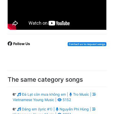
Follow Us
Contact us to request songs
The same category songs
Đà Lạt còn mưa không em |
Tro Music |
Vietnamese Young Music |
5152
Dáng em (lyric #1) |
Nguyễn Phi Hùng |