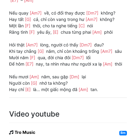
[E7]
–
[Am]
Nếu quay
[Am7]
về, có đổi thay được
[Dm7]
không?
Hay tất
[G]
cả, chỉ còn vang trong hư
[Am7]
không?
Một lần
[F]
thôi, cho ta nghe tiếng
[C]
nói
Rằng tình
[F]
yêu ấy,
[E]
chưa từng phai
[Am]
phôi
Hỏi thật
[Am7]
lòng, người có thấy
[Dm7]
đau?
Khi tay chẳng
[G]
nắm, chỉ còn khoảng trống
[Am7]
sâu
Mười năm
[F]
qua, đời chia đôi
[Dm7]
lối
Để hôm
[E7]
nay, ta nhìn nhau như người xa lạ
[Am]
thôi
Nếu mươi
[Am]
năm, sau gặp
[Dm]
lại
Người còn
[G]
nhớ ta không?
Hay chỉ
[E]
là… một giấc mộng đã
[Am]
tan.
Video youtube
Tro Music
Bm