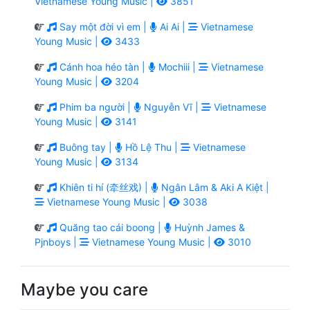
Vietnamese Young Music |
3851
Say một đời vì em |
Ai Ai |
Vietnamese
Young Music |
3433
Cánh hoa héo tàn |
Mochiii |
Vietnamese
Young Music |
3204
Phim ba người |
Nguyễn Vĩ |
Vietnamese
Young Music |
3141
Buông tay |
Hồ Lệ Thu |
Vietnamese
Young Music |
3134
Khiên ti hí (牵丝戏) |
Ngân Lâm & Aki A Kiệt |
Vietnamese Young Music |
3038
Quăng tao cái boong |
Huỳnh James &
Pjnboys |
Vietnamese Young Music |
3010
Maybe you care