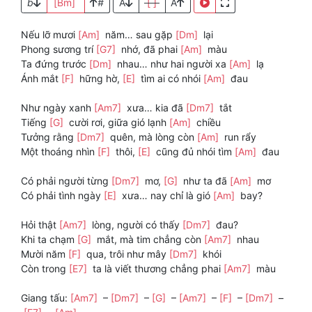
b
[Bm]
#
A
[ ]
A
Nếu lỡ mươi
[Am]
năm… sau gặp
[Dm]
lại
Phong sương trí
[G7]
nhớ, đã phai
[Am]
màu
Ta đứng trước
[Dm]
nhau… như hai người xa
[Am]
lạ
Ánh mắt
[F]
hững hờ,
[E]
tìm ai có nhói
[Am]
đau
Như ngày xanh
[Am7]
xưa… kia đã
[Dm7]
tắt
Tiếng
[G]
cười rơi, giữa gió lạnh
[Am]
chiều
Tưởng rằng
[Dm7]
quên, mà lòng còn
[Am]
run rẩy
Một thoáng nhìn
[F]
thôi,
[E]
cũng đủ nhói tìm
[Am]
đau
Có phải người từng
[Dm7]
mơ,
[G]
như ta đã
[Am]
mơ
Có phải tình ngày
[E]
xưa… nay chỉ là gió
[Am]
bay?
Hỏi thật
[Am7]
lòng, người có thấy
[Dm7]
đau?
Khi ta chạm
[G]
mắt, mà tim chẳng còn
[Am7]
nhau
Mười năm
[F]
qua, trôi như mây
[Dm7]
khói
Còn trong
[E7]
ta là viết thương chẳng phai
[Am7]
màu
Giang tấu:
[Am7]
–
[Dm7]
–
[G]
–
[Am7]
–
[F]
–
[Dm7]
–