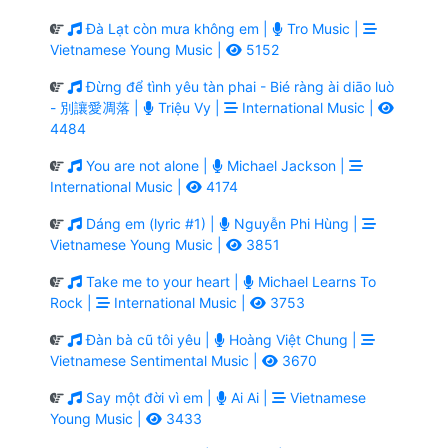
Đà Lạt còn mưa không em |
Tro Music |
Vietnamese Young Music |
5152
Đừng để tình yêu tàn phai - Bié ràng ài diāo luò
- 別讓愛凋落 |
Triệu Vy |
International Music |
4484
You are not alone |
Michael Jackson |
International Music |
4174
Dáng em (lyric #1) |
Nguyễn Phi Hùng |
Vietnamese Young Music |
3851
Take me to your heart |
Michael Learns To
Rock |
International Music |
3753
Đàn bà cũ tôi yêu |
Hoàng Việt Chung |
Vietnamese Sentimental Music |
3670
Say một đời vì em |
Ai Ai |
Vietnamese
Young Music |
3433