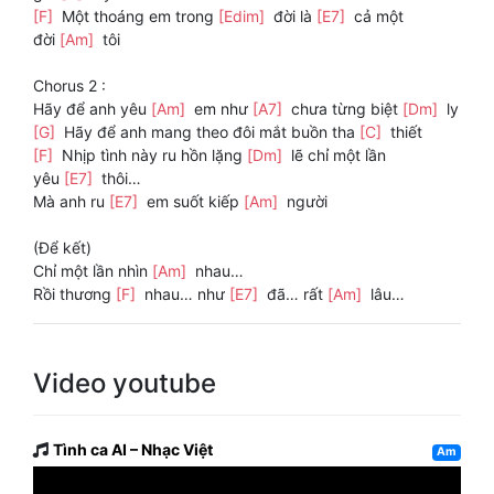
[F]
Một thoáng em trong
[Edim]
đời là
[E7]
cả một
đời
[Am]
tôi
Chorus 2 :
Hãy để anh yêu
[Am]
em như
[A7]
chưa từng biệt
[Dm]
ly
[G]
Hãy để anh mang theo đôi mắt buồn tha
[C]
thiết
[F]
Nhịp tình này ru hồn lặng
[Dm]
lẽ chỉ một lần
yêu
[E7]
thôi…
Mà anh ru
[E7]
em suốt kiếp
[Am]
người
(Để kết)
Chỉ một lần nhìn
[Am]
nhau…
Rồi thương
[F]
nhau… như
[E7]
đã… rất
[Am]
lâu…
Video youtube
Tình ca AI – Nhạc Việt
Am