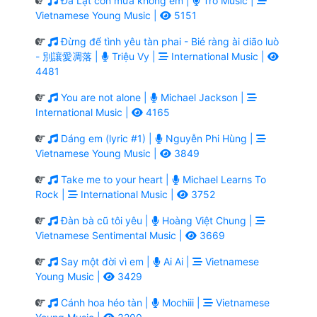
Đà Lạt còn mưa không em |
Tro Music |
Vietnamese Young Music |
5151
Đừng để tình yêu tàn phai - Bié ràng ài diāo luò
- 別讓愛凋落 |
Triệu Vy |
International Music |
4481
You are not alone |
Michael Jackson |
International Music |
4165
Dáng em (lyric #1) |
Nguyễn Phi Hùng |
Vietnamese Young Music |
3849
Take me to your heart |
Michael Learns To
Rock |
International Music |
3752
Đàn bà cũ tôi yêu |
Hoàng Việt Chung |
Vietnamese Sentimental Music |
3669
Say một đời vì em |
Ai Ai |
Vietnamese
Young Music |
3429
Cánh hoa héo tàn |
Mochiii |
Vietnamese