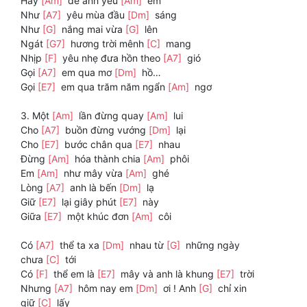
Hãy
[Am]
để anh yêu
[Am]
em
Như
[A7]
yêu mùa đầu
[Dm]
sáng
Như
[G]
nắng mai vừa
[G]
lên
Ngát
[G7]
hương trời mênh
[C]
mang
Nhịp
[F]
yêu nhẹ đưa hồn theo
[A7]
gió
Gọi
[A7]
em qua mơ
[Dm]
hồ…
Gọi
[E7]
em qua trăm năm ngẩn
[Am]
ngơ
3. Một
[Am]
lần đừng quay
[Am]
lui
Cho
[A7]
buồn đừng vướng
[Dm]
lại
Cho
[E7]
bước chân qua
[E7]
nhau
Đừng
[Am]
hóa thành chia
[Am]
phôi
Em
[Am]
như mây vừa
[Am]
ghé
Lòng
[A7]
anh là bến
[Dm]
lạ
Giữ
[E7]
lại giây phút
[E7]
này
Giữa
[E7]
một khúc đơn
[Am]
côi
Có
[A7]
thể ta xa
[Dm]
nhau từ
[G]
những ngày
chưa
[C]
tới
Có
[F]
thể em là
[E7]
mây và anh là khung
[E7]
trời
Nhưng
[A7]
hôm nay em
[Dm]
ơi ! Anh
[G]
chỉ xin
giữ
[C]
lấy