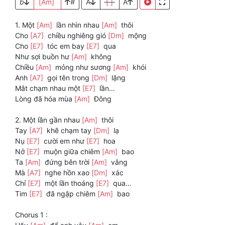
b
[Am]
#
A
[ ]
A
1. Một
[Am]
lần nhìn nhau
[Am]
thôi
Cho
[A7]
chiều nghiêng gió
[Dm]
mộng
Cho
[E7]
tóc em bay
[E7]
qua
Như sợi buồn hư
[Am]
không
Chiều
[Am]
mỏng như sương
[Am]
khói
Anh
[A7]
gọi tên trong
[Dm]
lặng
Mắt chạm nhau một
[E7]
lần…
Lòng đã hóa mùa
[Am]
Đông
2. Một lần gần nhau
[Am]
thôi
Tay
[A7]
khẽ chạm tay
[Dm]
lạ
Nụ
[E7]
cười em như
[E7]
hoa
Nở
[E7]
muộn giữa chiêm
[Am]
bao
Ta
[Am]
đứng bên trời
[Am]
vắng
Mà
[A7]
nghe hồn xao
[Dm]
xác
Chỉ
[E7]
một lần thoáng
[E7]
qua…
Tim
[E7]
đã ngập chiêm
[Am]
bao
Chorus 1 :