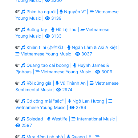
Young Music |
3200
Phim ba người |
Nguyễn Vĩ |
Vietnamese
Young Music |
3139
Buông tay |
Hồ Lệ Thu |
Vietnamese
Young Music |
3133
Khiên ti hí (牵丝戏) |
Ngân Lâm & Aki A Kiệt |
Vietnamese Young Music |
3037
Quăng tao cái boong |
Huỳnh James &
Pjnboys |
Vietnamese Young Music |
3009
Rồi cũng già |
Vũ Thành An |
Vietnamese
Sentimental Music |
2974
Có công mài "sắc" |
Ngô Lan Hương |
Vietnamese Young Music |
2784
Soledad |
Westlife |
International Music |
2597
Mưa đêm tỉnh nhỏ |
Quang Lê |