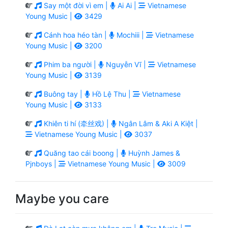
Say một đời vì em |
Ai Ai |
Vietnamese
Young Music |
3429
Cánh hoa héo tàn |
Mochiii |
Vietnamese
Young Music |
3200
Phim ba người |
Nguyễn Vĩ |
Vietnamese
Young Music |
3139
Buông tay |
Hồ Lệ Thu |
Vietnamese
Young Music |
3133
Khiên ti hí (牵丝戏) |
Ngân Lâm & Aki A Kiệt |
Vietnamese Young Music |
3037
Quăng tao cái boong |
Huỳnh James &
Pjnboys |
Vietnamese Young Music |
3009
Maybe you care