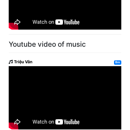
Youtube video of music
Triệu Vân
Bm