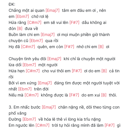
ĐK:
Chẳng một ai quan
[Emaj7]
tâm em đâu em ơi , nên
em
[Ebm7]
chớ rơi lệ
Hứa rằng
[C#m7]
em sẽ vui lên
[F#7]
dẫu không ai
đón
[B]
đưa về
Buồn làm chi em
[Emaj7]
ơi mọi muộn phiền giờ thành
chuyện cũ
[Ebm7]
qua rồi
Họ đã
[C#m7]
quên, em còn
[F#7]
nhớ chi em
[B]
ơi
Chuyện tình yêu đôi
[Emaj7]
khi chỉ là chuyện một người
lừa dối
[Ebm7]
một người
Hứa hẹn
[C#m7]
cho vui thôi em
[F#7]
ơi do em
[B]
cả tin
rồi
Bởi vì em xứng
[Emaj7]
đáng tìm được một người tuyệt vời
nhất
[Ebm7]
trên đời
Nếu mà
[C#m7]
không được là
[F#7]
do em xui
[B]
thôi.
3. Em nhấc bước
[Emaj7]
chân nặng nề, dõi theo từng con
phố vắng
Đường
[Ebm7]
về hóa lê thê vì lòng kia trĩu nặng
Em ngước lên
[C#m7]
trời tự hỏi rằng mình đã làm
[F#7]
gì