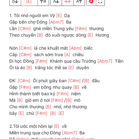
b
[E]
#
A
[ ]
A
1. Tôi nhớ người em Vỹ
[E]
Dạ
Gặp bên chợ Ðông
[Abm7]
Ba
Lần
[C#m]
ghé miền Trung yêu
[F#m]
thương
Theo chuyến
[B]
đò xuôi ngược dòng
[E]
Hương
Nón
[C#m]
lá che khuất mắt
[Abm]
biếc
Cắp
[C#m]
sách sớm trưa
[A]
chiều
Đi học Ðồng
[F#m]
Khánh qua cầu Trường
[Abm7]
Tiền
Ôi tà áo
[B]
trắng tóc thề se
[E]
duyên
ĐK:
[C#m]
Ôi phút giây ban
[C#m]
/
[B]
đầu
Gặp
[F#m]
em bỗng như quay
[B]
về
Hình thành biết bao kỷ
[F#m]
niệm
Mà
[B]
giờ em ở nơi
[F#m]
/
[B]
mô
Cho mình thương
[B]
nhớ, nhớ thương
bây
[E]
chừ
[F#m]
[B]
[E]
2.Tôi ước một hôm lại
[E]
về
Miền trung qua chợ Ðông
[Abm7]
Ba