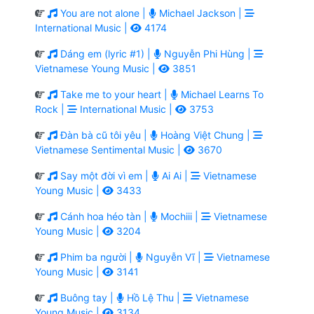
You are not alone |
Michael Jackson |
International Music |
4174
Dáng em (lyric #1) |
Nguyễn Phi Hùng |
Vietnamese Young Music |
3851
Take me to your heart |
Michael Learns To
Rock |
International Music |
3753
Đàn bà cũ tôi yêu |
Hoàng Việt Chung |
Vietnamese Sentimental Music |
3670
Say một đời vì em |
Ai Ai |
Vietnamese
Young Music |
3433
Cánh hoa héo tàn |
Mochiii |
Vietnamese
Young Music |
3204
Phim ba người |
Nguyễn Vĩ |
Vietnamese
Young Music |
3141
Buông tay |
Hồ Lệ Thu |
Vietnamese
Young Music |
3134