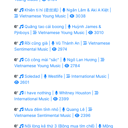
Khiên ti hí (牵丝戏) |
Ngân Lâm & Aki A Kiệt |
Vietnamese Young Music |
3038
Quăng tao cái boong |
Huỳnh James &
Pjnboys |
Vietnamese Young Music |
3010
Rồi cũng già |
Vũ Thành An |
Vietnamese
Sentimental Music |
2974
Có công mài "sắc" |
Ngô Lan Hương |
Vietnamese Young Music |
2784
Soledad |
Westlife |
International Music |
2601
I have nothing |
Whitney Houston |
International Music |
2399
Mưa đêm tỉnh nhỏ |
Quang Lê |
Vietnamese Sentimental Music |
2396
Nỗi lòng kẻ thứ 3 (Bông mua tím chế) |
Mộng