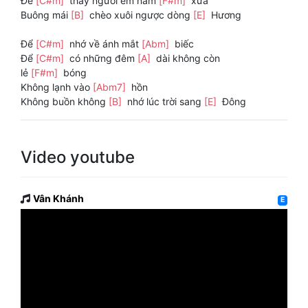
Để
[C#m]
thấy người em năm
[F#m]
xưa
Buông mái
[B]
chèo xuôi ngược dòng
[E]
Hương
Để
[C#m]
nhớ về ánh mắt
[Abm]
biếc
Để
[C#m]
có những đêm
[A]
dài không còn
lẻ
[F#m]
bóng
Không lạnh vào
[Abm7]
hồn
Không buồn không
[B]
nhớ lúc trời sang
[E]
Ðông
Video youtube
Vân Khánh
E