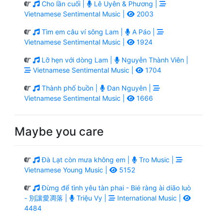
Cho lần cuối |
Lê Uyên & Phương |
Vietnamese Sentimental Music |
2003
Tìm em câu ví sông Lam |
A Páo |
Vietnamese Sentimental Music |
1924
Lỡ hẹn với dòng Lam |
Nguyễn Thành Viên |
Vietnamese Sentimental Music |
1704
Thành phố buồn |
Đan Nguyên |
Vietnamese Sentimental Music |
1666
Maybe you care
Đà Lạt còn mưa không em |
Tro Music |
Vietnamese Young Music |
5152
Đừng để tình yêu tàn phai - Bié ràng ài diāo luò
- 別讓愛凋落 |
Triệu Vy |
International Music |
4484