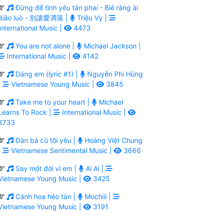
Đừng để tình yêu tàn phai - Bié ràng ài
diāo luò - 別讓愛凋落 |
Triệu Vy |
International Music |
4473
You are not alone |
Michael Jackson |
International Music |
4142
Dáng em (lyric #1) |
Nguyễn Phi Hùng
|
Vietnamese Young Music |
3845
Take me to your heart |
Michael
Learns To Rock |
International Music |
3733
Đàn bà cũ tôi yêu |
Hoàng Việt Chung
|
Vietnamese Sentimental Music |
3666
Say một đời vì em |
Ai Ai |
Vietnamese Young Music |
3425
Cánh hoa héo tàn |
Mochiii |
Vietnamese Young Music |
3191