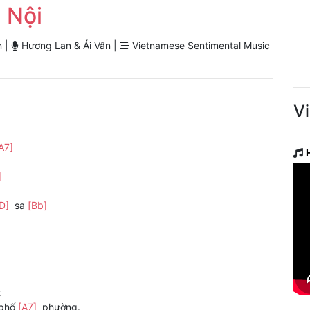
 Nội
n |
Hương Lan & Ái Vân |
Vietnamese Sentimental Music
V
A7]
]
[D]
sa
[Bb]
t
phố
[A7]
phường.