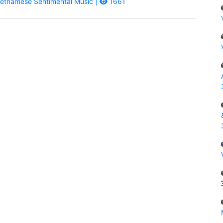
etnamese Sentimental Music |
1661