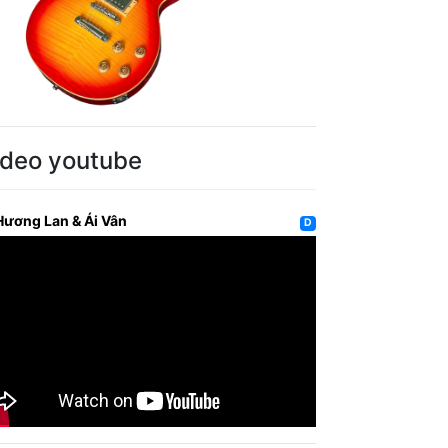
ideo youtube
Hương Lan & Ái Vân
D