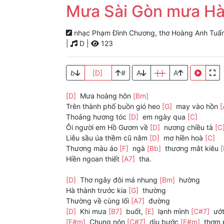
Mưa Sài Gòn mưa Hà
nhạc Phạm Đình Chương, thơ Hoàng Anh Tuấ
|
D |
123
b
[D]
#
A
[ ]
A
[D]
Mưa hoàng hôn
[Bm]
Trên thành phố buồn gió heo
[G]
may vào hồn
[
Thoảng hương tóc
[D]
em ngày qua
[C]
Ôi người em Hồ Gươm về
[D]
nương chiều tà
[C
Liễu sầu úa thềm cũ nằm
[D]
mơ hiền hoà
[C]
Thương màu áo
[F]
ngà
[Bb]
thương mắt kiêu
Hiền ngoan thiết
[A7]
tha.
[D]
Thơ ngây đôi má nhung
[Bm]
hường
Hà thành trước kia
[G]
thường
Thường về cùng lối
[A7]
đường
[D]
Khi mưa
[B7]
buốt,
[E]
lạnh mình
[C#7]
ướ
[F#m]
Chung nón
[C#7]
dìu bước
[F#m]
thơm 