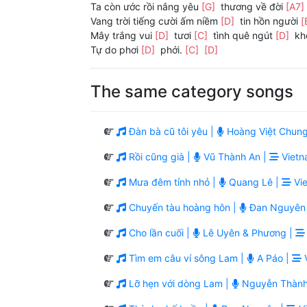
Ta còn ước rồi nắng yêu
[G]
thương về đời
[A7]
Vang trời tiếng cười ấm niềm
[D]
tin hồn người
[
Mây trắng vui
[D]
tươi
[C]
tình quê ngút
[D]
kh
Tự do phơi
[D]
phới.
[C]
[D]
The same category songs
Đàn bà cũ tôi yêu |
Hoàng Việt Chung
Rồi cũng già |
Vũ Thành An |
Vietn
Mưa đêm tỉnh nhỏ |
Quang Lê |
Vie
Chuyến tàu hoàng hôn |
Đan Nguyên
Cho lần cuối |
Lê Uyên & Phương |
Tìm em câu ví sông Lam |
A Páo |
V
Lỡ hẹn với dòng Lam |
Nguyễn Thành