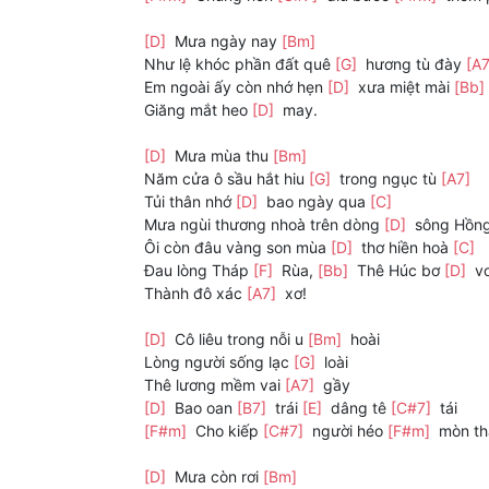
[D]
Mưa ngày nay
[Bm]
Như lệ khóc phần đất quê
[G]
hương tù đày
[A
Em ngoài ấy còn nhớ hẹn
[D]
xưa miệt mài
[Bb]
Giăng mắt heo
[D]
may.
[D]
Mưa mùa thu
[Bm]
Năm cửa ô sầu hắt hiu
[G]
trong ngục tù
[A7]
Tủi thân nhớ
[D]
bao ngày qua
[C]
Mưa ngùi thương nhoà trên dòng
[D]
sông Hồn
Ôi còn đâu vàng son mùa
[D]
thơ hiền hoà
[C]
Đau lòng Tháp
[F]
Rùa,
[Bb]
Thê Húc bơ
[D]
v
Thành đô xác
[A7]
xơ!
[D]
Cô liêu trong nỗi u
[Bm]
hoài
Lòng người sống lạc
[G]
loài
Thê lương mềm vai
[A7]
gầy
[D]
Bao oan
[B7]
trái
[E]
dâng tê
[C#7]
tái
[F#m]
Cho kiếp
[C#7]
người héo
[F#m]
mòn t
[D]
Mưa còn rơi
[Bm]