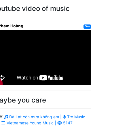
outube video of music
Phạm Hoàng
Dm
aybe you care
Đà Lạt còn mưa không em |
Tro Music
|
Vietnamese Young Music |
5147