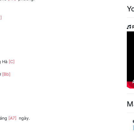
Y
7]
g Hà
[C]
ơ
[Bb]
M
háng
[A7]
ngày.