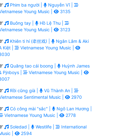
Phim ba người |
Nguyễn Vĩ |
Vietnamese Young Music |
3135
Buông tay |
Hồ Lệ Thu |
Vietnamese Young Music |
3123
Khiên ti hí (牵丝戏) |
Ngân Lâm & Aki
A Kiệt |
Vietnamese Young Music |
3030
Quăng tao cái boong |
Huỳnh James
& Pjnboys |
Vietnamese Young Music |
3007
Rồi cũng già |
Vũ Thành An |
Vietnamese Sentimental Music |
2970
Có công mài "sắc" |
Ngô Lan Hương |
Vietnamese Young Music |
2778
Soledad |
Westlife |
International
Music |
2594