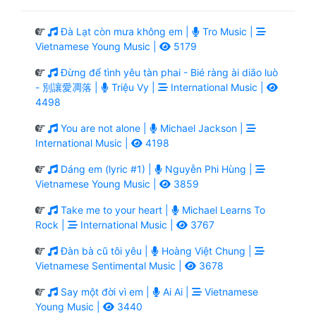
Đà Lạt còn mưa không em |
Tro Music |
Vietnamese Young Music |
5179
Đừng để tình yêu tàn phai - Bié ràng ài diāo luò
- 別讓愛凋落 |
Triệu Vy |
International Music |
4498
You are not alone |
Michael Jackson |
International Music |
4198
Dáng em (lyric #1) |
Nguyễn Phi Hùng |
Vietnamese Young Music |
3859
Take me to your heart |
Michael Learns To
Rock |
International Music |
3767
Đàn bà cũ tôi yêu |
Hoàng Việt Chung |
Vietnamese Sentimental Music |
3678
Say một đời vì em |
Ai Ai |
Vietnamese
Young Music |
3440