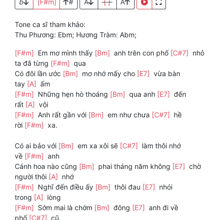
b
[F#m]
#
A
[ ]
A
Tone ca sĩ tham khảo:
Thu Phương: Ebm; Hương Tràm: Abm;
[F#m]
Em mơ mình thấy
[Bm]
anh trên con phố
[C#7]
nhỏ
ta đã từng
[F#m]
qua
Có đôi lần ước
[Bm]
mơ nhớ mấy cho
[E7]
vừa bàn
tay
[A]
ấm
[F#m]
Những hẹn hò thoáng
[Bm]
qua anh
[E7]
đến
rất
[A]
vội
[F#m]
Anh rất gần với
[Bm]
em như chưa
[C#7]
hề
rời
[F#m]
xa.
Có ai bảo với
[Bm]
em xa xôi sẽ
[C#7]
làm thôi nhớ
về
[F#m]
anh
Cánh hoa nào cũng
[Bm]
phai tháng năm không
[E7]
chờ
người thôi
[A]
nhớ
[F#m]
Nghĩ đến điều ấy
[Bm]
thôi đau
[E7]
nhói
trong
[A]
lòng
[F#m]
Sớm mai là chớm
[Bm]
đông
[E7]
anh đi về
phố
[C#7]
cũ.