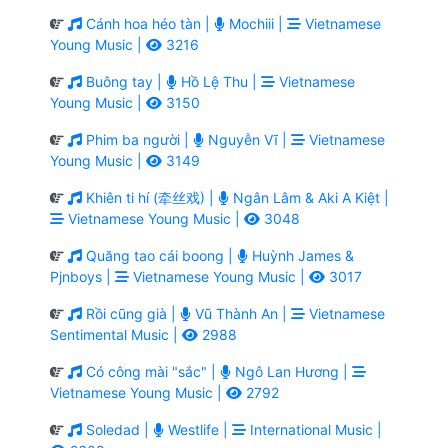
Cánh hoa héo tàn |
Mochiii |
Vietnamese
Young Music |
3216
Buông tay |
Hồ Lệ Thu |
Vietnamese
Young Music |
3150
Phim ba người |
Nguyễn Vĩ |
Vietnamese
Young Music |
3149
Khiên ti hí (牵丝戏) |
Ngân Lâm & Aki A Kiệt |
Vietnamese Young Music |
3048
Quăng tao cái boong |
Huỳnh James &
Pjnboys |
Vietnamese Young Music |
3017
Rồi cũng già |
Vũ Thành An |
Vietnamese
Sentimental Music |
2988
Có công mài "sắc" |
Ngô Lan Hương |
Vietnamese Young Music |
2792
Soledad |
Westlife |
International Music |