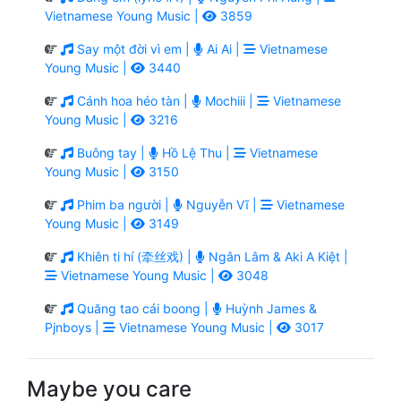
Vietnamese Young Music |
3859
Say một đời vì em |
Ai Ai |
Vietnamese
Young Music |
3440
Cánh hoa héo tàn |
Mochiii |
Vietnamese
Young Music |
3216
Buông tay |
Hồ Lệ Thu |
Vietnamese
Young Music |
3150
Phim ba người |
Nguyễn Vĩ |
Vietnamese
Young Music |
3149
Khiên ti hí (牵丝戏) |
Ngân Lâm & Aki A Kiệt |
Vietnamese Young Music |
3048
Quăng tao cái boong |
Huỳnh James &
Pjnboys |
Vietnamese Young Music |
3017
Maybe you care