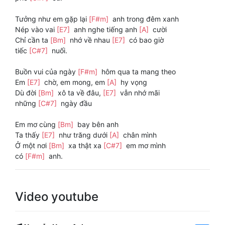
Tưởng như em gặp lại
[F#m]
anh trong đêm xanh
Nép vào vai
[E7]
anh nghe tiếng anh
[A]
cười
Chỉ cần ta
[Bm]
nhớ về nhau
[E7]
có bao giờ
tiếc
[C#7]
nuối.
Buồn vui của ngày
[F#m]
hôm qua ta mang theo
Em
[E7]
chờ, em mong, em
[A]
hy vọng
Dù đời
[Bm]
xô ta về đâu,
[E7]
vẫn nhớ mãi
những
[C#7]
ngày đầu
Em mơ cùng
[Bm]
bay bên anh
Ta thấy
[E7]
như trăng dưới
[A]
chân mình
Ở một nơi
[Bm]
xa thật xa
[C#7]
em mơ mình
có
[F#m]
anh.
Video youtube