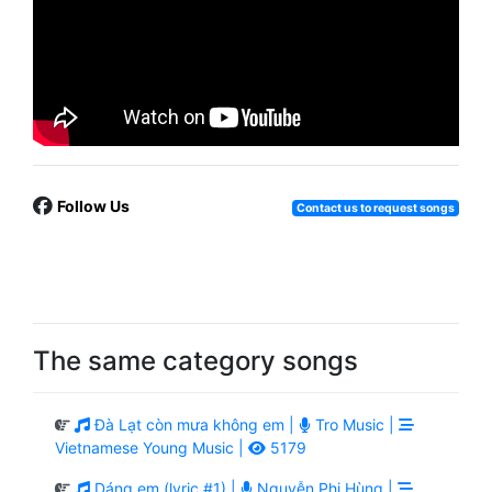
Follow Us
Contact us to request songs
The same category songs
Đà Lạt còn mưa không em |
Tro Music |
Vietnamese Young Music |
5179
Dáng em (lyric #1) |
Nguyễn Phi Hùng |