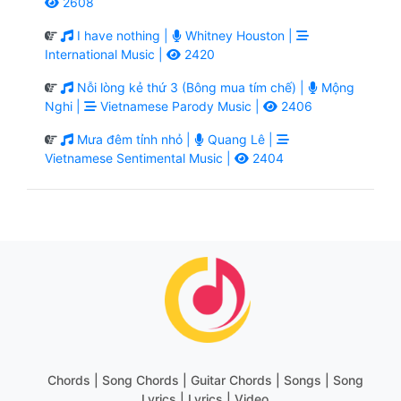
2608
I have nothing |
Whitney Houston |
International Music |
2420
Nỗi lòng kẻ thứ 3 (Bông mua tím chế) |
Mộng
Nghi |
Vietnamese Parody Music |
2406
Mưa đêm tỉnh nhỏ |
Quang Lê |
Vietnamese Sentimental Music |
2404
Chords | Song Chords | Guitar Chords | Songs | Song
Lyrics | Lyrics | Video