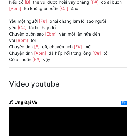
Nếu có
[B]
thể vui được hoài vậy chẳng
[F#]
có ai buồn
[Abm]
Sẽ không ai buồn
[C#]
đau.
Yêu một người
[F#]
phải chăng lầm lỗi sao người
yêu
[C#]
tôi lại thay đổi
Chuyện buồn sao
[Ebm]
vẫn một lần nữa đến
với
[Bbm]
tôi
Chuyện tình
[B]
cũ, chuyện tình
[F#]
mới
Chuyện tình
[Abm]
đã hấp hối trong lòng
[C#]
tôi
Có ai muốn
[F#]
vậy.
Video youtube
Ưng Đại Vệ
F#