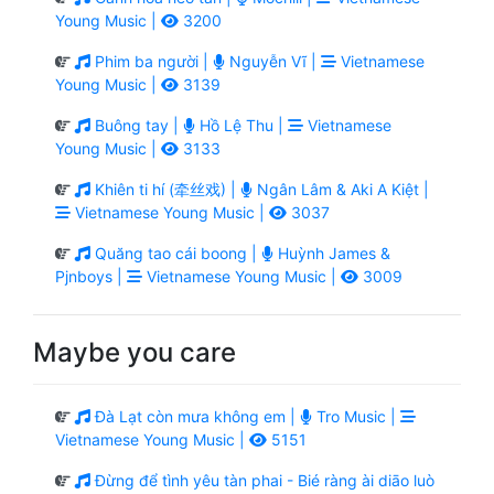
Young Music |
3200
Phim ba người |
Nguyễn Vĩ |
Vietnamese
Young Music |
3139
Buông tay |
Hồ Lệ Thu |
Vietnamese
Young Music |
3133
Khiên ti hí (牵丝戏) |
Ngân Lâm & Aki A Kiệt |
Vietnamese Young Music |
3037
Quăng tao cái boong |
Huỳnh James &
Pjnboys |
Vietnamese Young Music |
3009
Maybe you care
Đà Lạt còn mưa không em |
Tro Music |
Vietnamese Young Music |
5151
Đừng để tình yêu tàn phai - Bié ràng ài diāo luò