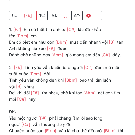
b
[F#]
#
A
[ ]
A
1.
[F#]
Em có biết tim anh từ
[C#]
lâu đã khắc
tên
[Ebm]
em
Em có biết em như cơn
[Bbm]
mưa đến nhanh vội
[B]
tan
Anh không níu kéo
[F#]
được
Đành chờ những cơn
[Abm]
gió mang em đến
[C#]
đây.
2.
[F#]
Tình yêu vẫn khiến bao người
[C#]
đam mê mãi
suốt cuộc
[Ebm]
đời
Tình yêu vẫn không đến khi
[Bbm]
bao trái tim luôn
vội
[B]
vàng
Đợi khi dối
[F#]
lừa nhau, chờ khi tan
[Abm]
nát con tim
mới
[C#]
hay.
ĐK:
Yêu một người
[F#]
phải chăng lầm lỗi sao lòng
người
[C#]
vẫn thường thay đổi
Chuyện buồn sao
[Ebm]
vẫn là như thế đến với
[Bbm]
tôi