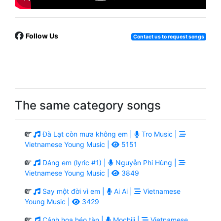
Follow Us
Contact us to request songs
The same category songs
Đà Lạt còn mưa không em |
Tro Music |
Vietnamese Young Music |
5151
Dáng em (lyric #1) |
Nguyễn Phi Hùng |
Vietnamese Young Music |
3849
Say một đời vì em |
Ai Ai |
Vietnamese
Young Music |
3429
Cánh hoa héo tàn |
Mochiii |
Vietnamese