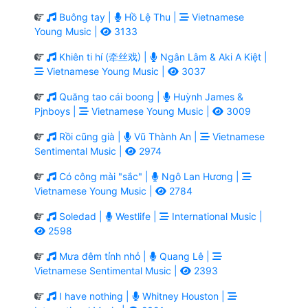
Buông tay |
Hồ Lệ Thu |
Vietnamese
Young Music |
3133
Khiên ti hí (牵丝戏) |
Ngân Lâm & Aki A Kiệt |
Vietnamese Young Music |
3037
Quăng tao cái boong |
Huỳnh James &
Pjnboys |
Vietnamese Young Music |
3009
Rồi cũng già |
Vũ Thành An |
Vietnamese
Sentimental Music |
2974
Có công mài "sắc" |
Ngô Lan Hương |
Vietnamese Young Music |
2784
Soledad |
Westlife |
International Music |
2598
Mưa đêm tỉnh nhỏ |
Quang Lê |
Vietnamese Sentimental Music |
2393
I have nothing |
Whitney Houston |