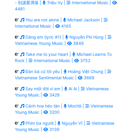
- 別讓愛凋落 |
Triệu Vy |
International Music |
4481
You are not alone |
Michael Jackson |
International Music |
4165
Dáng em (lyric #1) |
Nguyễn Phi Hùng |
Vietnamese Young Music |
3849
Take me to your heart |
Michael Learns To
Rock |
International Music |
3752
Đàn bà cũ tôi yêu |
Hoàng Việt Chung |
Vietnamese Sentimental Music |
3669
Say một đời vì em |
Ai Ai |
Vietnamese
Young Music |
3429
Cánh hoa héo tàn |
Mochiii |
Vietnamese
Young Music |
3200
Phim ba người |
Nguyễn Vĩ |
Vietnamese
Young Music |
3139