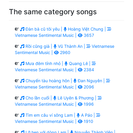
The same category songs
Đàn bà cũ tôi yêu |
Hoàng Việt Chung |
Vietnamese Sentimental Music |
3657
Rồi cũng già |
Vũ Thành An |
Vietnamese
Sentimental Music |
2960
Mưa đêm tỉnh nhỏ |
Quang Lê |
Vietnamese Sentimental Music |
2384
Chuyến tàu hoàng hôn |
Đan Nguyên |
Vietnamese Sentimental Music |
2096
Cho lần cuối |
Lê Uyên & Phương |
Vietnamese Sentimental Music |
1996
Tìm em câu ví sông Lam |
A Páo |
Vietnamese Sentimental Music |
1910
Lỡ hẹn với dòng Lam |
Nguyễn Thành Viên |