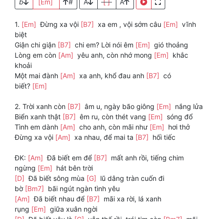
b
[Em]
#
A
[ ]
A
1.
[Em]
Ðừng xa vội
[B7]
xa em , vội sớm câu
[Em]
vĩnh
biệt
Giận chi giận
[B7]
chi em? Lời nói êm
[Em]
gió thoảng
Lòng em còn
[Am]
yêu anh, còn nhớ mong
[Em]
khắc
khoải
Một mai đành
[Am]
xa anh, khổ đau anh
[B7]
có
biết?
[Em]
2. Trời xanh còn
[B7]
âm u, ngày bão giông
[Em]
nắng lửa
Biển xanh thật
[B7]
êm ru, còn thét vang
[Em]
sóng đổ
Tình em dành
[Am]
cho anh, còn mãi như
[Em]
hơi thở
Ðừng xa vội
[Am]
xa nhau, để mai ta
[B7]
hối tiếc
ĐK:
[Am]
Ðã biết em để
[B7]
mất anh rồi, tiếng chim
ngừng
[Em]
hát bên trời
[D]
Ðã biết sông mùa
[G]
lũ dâng tràn cuốn đi
bờ
[Bm7]
bãi ngút ngàn tình yêu
[Am]
Ðã biết nhau để
[B7]
mãi xa rời, lá xanh
rụng
[Em]
giữa xuân ngời