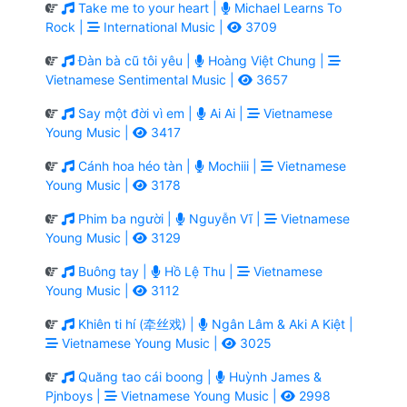
Take me to your heart |
Michael Learns To
Rock |
International Music |
3709
Đàn bà cũ tôi yêu |
Hoàng Việt Chung |
Vietnamese Sentimental Music |
3657
Say một đời vì em |
Ai Ai |
Vietnamese
Young Music |
3417
Cánh hoa héo tàn |
Mochiii |
Vietnamese
Young Music |
3178
Phim ba người |
Nguyễn Vĩ |
Vietnamese
Young Music |
3129
Buông tay |
Hồ Lệ Thu |
Vietnamese
Young Music |
3112
Khiên ti hí (牵丝戏) |
Ngân Lâm & Aki A Kiệt |
Vietnamese Young Music |
3025
Quăng tao cái boong |
Huỳnh James &
Pjnboys |
Vietnamese Young Music |
2998