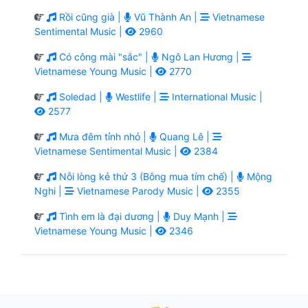
Rồi cũng già |
Vũ Thành An |
Vietnamese
Sentimental Music |
2960
Có công mài "sắc" |
Ngô Lan Hương |
Vietnamese Young Music |
2770
Soledad |
Westlife |
International Music |
2577
Mưa đêm tỉnh nhỏ |
Quang Lê |
Vietnamese Sentimental Music |
2384
Nỗi lòng kẻ thứ 3 (Bông mua tím chế) |
Mộng
Nghi |
Vietnamese Parody Music |
2355
Tình em là đại dương |
Duy Mạnh |
Vietnamese Young Music |
2346