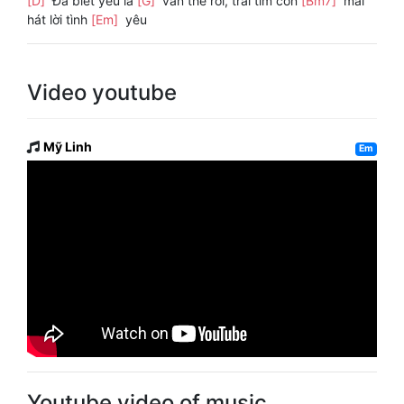
[D]
Ðã biết yêu là
[G]
vẫn thế rồi, trái tim còn
[Bm7]
mãi
hát lời tình
[Em]
yêu
Video youtube
Mỹ Linh
Em
Youtube video of music