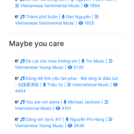
Vietnamese Sentimental Music |
1694
Thành phố buồn |
Đan Nguyên |
Vietnamese Sentimental Music |
1655
Maybe you care
Đà Lạt còn mưa không em |
Tro Music |
Vietnamese Young Music |
5135
Đừng để tình yêu tàn phai - Bié ràng ài diāo luò
- 別讓愛凋落 |
Triệu Vy |
International Music |
4454
You are not alone |
Michael Jackson |
International Music |
4101
Dáng em (lyric #1) |
Nguyễn Phi Hùng |
Vietnamese Young Music |
3836