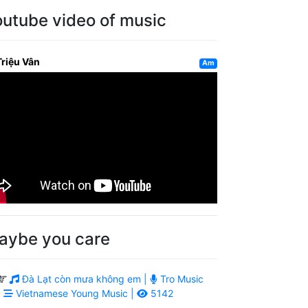
outube video of music
Triệu Vân
Am
aybe you care
Đà Lạt còn mưa không em |
Tro Music
|
Vietnamese Young Music |
5142