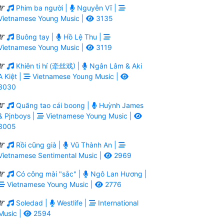
Phim ba người |
Nguyễn Vĩ |
Vietnamese Young Music |
3135
Buông tay |
Hồ Lệ Thu |
Vietnamese Young Music |
3119
Khiên ti hí (牵丝戏) |
Ngân Lâm & Aki
A Kiệt |
Vietnamese Young Music |
3030
Quăng tao cái boong |
Huỳnh James
& Pjnboys |
Vietnamese Young Music |
3005
Rồi cũng già |
Vũ Thành An |
Vietnamese Sentimental Music |
2969
Có công mài "sắc" |
Ngô Lan Hương |
Vietnamese Young Music |
2776
Soledad |
Westlife |
International
Music |
2594