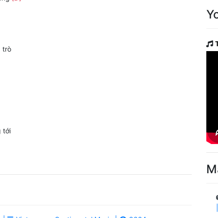
Y
]
trò
 tới
M