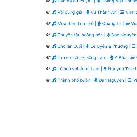
Đàn bà cũ tôi yêu |
Hoàng Việt Chung
Rồi cũng già |
Vũ Thành An |
Vietn
Mưa đêm tỉnh nhỏ |
Quang Lê |
Vie
Chuyến tàu hoàng hôn |
Đan Nguyên
Cho lần cuối |
Lê Uyên & Phương |
Tìm em câu ví sông Lam |
A Páo |
V
Lỡ hẹn với dòng Lam |
Nguyễn Thành
Thành phố buồn |
Đan Nguyên |
Vi