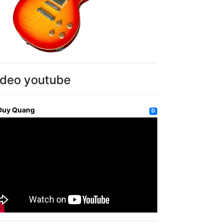
ideo youtube
Duy Quang
D