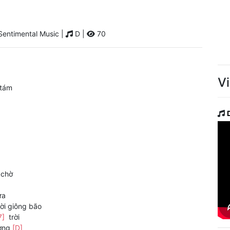
entimental Music |
D |
70
V
 tám
chờ
ưa
ời giông bão
7]
trời
ơng
[D]