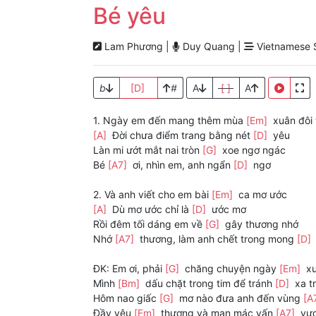
Bé yêu
Lam Phương |
Duy Quang |
Vietnamese S
b
[D]
#
A
[ ]
A
1. Ngày em đến mang thêm mùa
[Em]
xuân đôi
[A]
Đời chưa điểm trang bằng nét
[D]
yêu
Làn mi ướt mắt nai tròn
[G]
xoe ngơ ngác
Bé
[A7]
ơi, nhìn em, anh ngẩn
[D]
ngơ
2. Và anh viết cho em bài
[Em]
ca mơ ước
[A]
Dù mơ ước chỉ là
[D]
ước mơ
Rồi đêm tối dáng em về
[G]
gây thương nhớ
Nhớ
[A7]
thương, làm anh chết trong mong
[D]
ĐK: Em ơi, phải
[G]
chăng chuyện ngày
[Em]
x
Mình
[Bm]
dấu chặt trong tim để tránh
[D]
xa tr
Hôm nao giấc
[G]
mơ nào đưa anh đến vùng
[A
Đầy yêu
[Em]
thương và man mác vấn
[A7]
vư