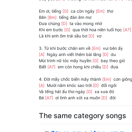
Em ơi, tiếng
[G]
ca còn ngây
[Em]
thơ
Bên
[Bm]
tiếng đàn êm mơ
Đưa chúng
[D]
ta vào mong nhớ
Khi em bước
[G]
qua thời hoa niên tuổi học
[A7
Là khi anh ôm trái sầu bơ
[D]
vơ
3. Từ khi bước chân em về
[Em]
vui bên ấy
[A]
Ngày anh viết thêm bài lãng
[D]
du
Mùi trinh nữ tóc mây huyền
[G]
bay theo gió
Biết
[A7]
em còn hong khi chiều
[D]
đưa
4. Đời mấy chốc biến mây thành
[Em]
cơn giông
[A]
Mười năm khóc sao trời
[D]
đổi ngôi
Và tếng hát ấu thơ ngày
[G]
xa xưa đó
Bé
[A7]
ơi tình anh xót xa muôn
[D]
đời
The same category songs