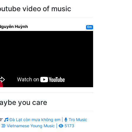
outube video of music
Nguyễn Huỳnh
Em
aybe you care
Đà Lạt còn mưa không em |
Tro Music
|
Vietnamese Young Music |
5173