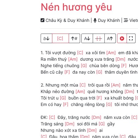
Nén hương yêu
Châu Kỳ & Duy Khánh |
Duy Khánh |
Viet
b
[C]
#
A
[ ]
A
1. Tôi vượt đường
[C]
xa xôi tìm
[Am]
em đã k
Ra miền thuỳ
[Am]
dương xưa trăng
[Dm]
nước
Nghe tiếng chuông
[G]
chùa bên dòng
[F]
Hươn
Bến cũ cây
[F]
đa nay còn
[G]
thắm duyên tìn
2. Nhưng một mùa
[C]
trôi qua rồi
[Am]
năm thá
Khắp nẻo đường
[Am]
quê hương không
[Dm]
t
Tôi trút u
[G]
buồn qua trời
[F]
xa khuất bóng
[
Em có hay
[F]
chăng riêng lòng
[G]
tôi nhớ th
ĐK:
[C]
Đây, trăng nước
[Dm]
năm xưa còn
[C
Trăng sáng
[Dm]
soi đôi má
[G]
gầy
Nhưng nào xót xa tình
[Dm]
ai
[C]
Đâu, hoa thắm
[Dm]
năm xưa còn
[C]
đâu