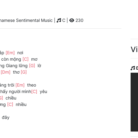
namese Sentimental Music |
C |
230
V
hắp
[Em]
nơi
 còn mộng
[C]
mơ
g Giang lững
[G]
lờ
h
[Dm]
thơ
[G]
ng trôi
[Em]
theo
hấy người mình
[C]
yêu
G]
chiều
ương
[C]
nhiều
]
đây