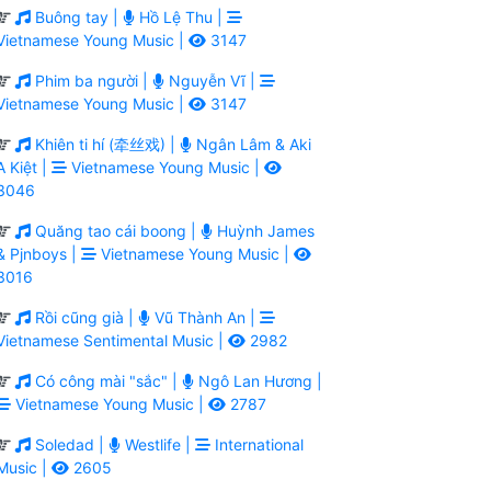
Buông tay |
Hồ Lệ Thu |
Vietnamese Young Music |
3147
Phim ba người |
Nguyễn Vĩ |
Vietnamese Young Music |
3147
Khiên ti hí (牵丝戏) |
Ngân Lâm & Aki
A Kiệt |
Vietnamese Young Music |
3046
Quăng tao cái boong |
Huỳnh James
& Pjnboys |
Vietnamese Young Music |
3016
Rồi cũng già |
Vũ Thành An |
Vietnamese Sentimental Music |
2982
Có công mài "sắc" |
Ngô Lan Hương |
Vietnamese Young Music |
2787
Soledad |
Westlife |
International
Music |
2605