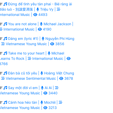
Đừng để tình yêu tàn phai - Bié ràng ài
diāo luò - 別讓愛凋落 |
Triệu Vy |
International Music |
4493
You are not alone |
Michael Jackson |
International Music |
4190
Dáng em (lyric #1) |
Nguyễn Phi Hùng
|
Vietnamese Young Music |
3856
Take me to your heart |
Michael
Learns To Rock |
International Music |
3766
Đàn bà cũ tôi yêu |
Hoàng Việt Chung
|
Vietnamese Sentimental Music |
3678
Say một đời vì em |
Ai Ai |
Vietnamese Young Music |
3440
Cánh hoa héo tàn |
Mochiii |
Vietnamese Young Music |
3213