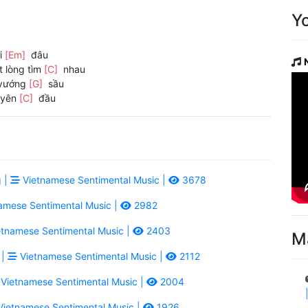
Y
i
[Em]
đâu
t lòng tìm
[C]
nhau
 vướng
[G]
sầu
uyên
[C]
đầu
 |
Vietnamese Sentimental Music |
3678
amese Sentimental Music |
2982
tnamese Sentimental Music |
2403
M
 |
Vietnamese Sentimental Music |
2112
Vietnamese Sentimental Music |
2004
ietnamese Sentimental Music |
1926