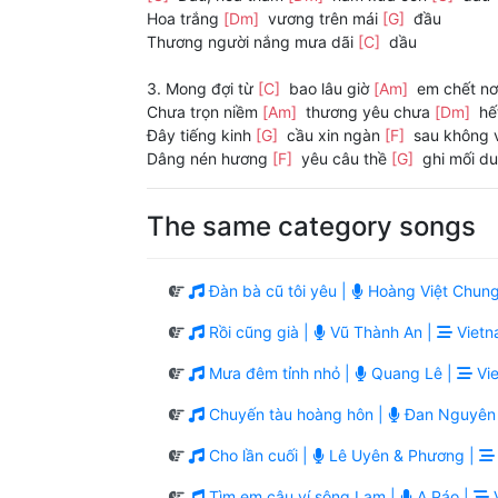
Hoa trắng
[Dm]
vương trên mái
[G]
đầu
Thương người nắng mưa dãi
[C]
dầu
3. Mong đợi từ
[C]
bao lâu giờ
[Am]
em chết nơ
Chưa trọn niềm
[Am]
thương yêu chưa
[Dm]
hế
Đây tiếng kinh
[G]
cầu xin ngàn
[F]
sau không
Dâng nén hương
[F]
yêu câu thề
[G]
ghi mối d
The same category songs
Đàn bà cũ tôi yêu |
Hoàng Việt Chung
Rồi cũng già |
Vũ Thành An |
Vietn
Mưa đêm tỉnh nhỏ |
Quang Lê |
Vie
Chuyến tàu hoàng hôn |
Đan Nguyên
Cho lần cuối |
Lê Uyên & Phương |
Tìm em câu ví sông Lam |
A Páo |
V