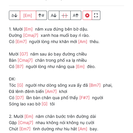
b
[Em]
#
A
[ ]
A
1. Mười
[Em]
năm xưa đứng bên bờ dậu.
Ðường
[Cmaj7]
xanh hoa muối bay rì rào.
Có
[Em7]
người lòng như khăn mới
[Am]
thêu.
Mười
[G7]
năm sau áo bay đường chiều
Bàn
[Cmaj7]
chân trong phố xa lạ nhiều
Có
[B7]
người lòng như nắng qua
[Em]
đèo.
ĐK:
Tóc
[G]
người như dòng sông xưa ấy đã
[Bm7]
phai,
Đã lênh đênh biển
[Am7]
khơi
Có
[D7]
lần bàn chân qua phố thấy
[F#7]
người
Sóng lao xao bờ
[G]
tôi
2. Mười
[Em]
năm chân bước trên đường dài
Gặp
[Cmaj7]
nhau không nói không nụ cười
Chút
[Em7]
tình dường như hiu hắt
[Am]
bay.