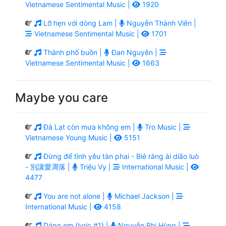
Vietnamese Sentimental Music |
1920
Lỡ hẹn với dòng Lam |
Nguyễn Thành Viên |
Vietnamese Sentimental Music |
1701
Thành phố buồn |
Đan Nguyên |
Vietnamese Sentimental Music |
1663
Maybe you care
Đà Lạt còn mưa không em |
Tro Music |
Vietnamese Young Music |
5151
Đừng để tình yêu tàn phai - Bié ràng ài diāo luò
- 別讓愛凋落 |
Triệu Vy |
International Music |
4477
You are not alone |
Michael Jackson |
International Music |
4158
Dáng em (lyric #1) |
Nguyễn Phi Hùng |