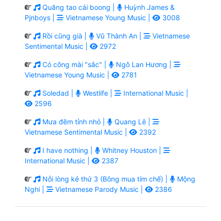
Quăng tao cái boong |
Huỳnh James &
Pjnboys |
Vietnamese Young Music |
3008
Rồi cũng già |
Vũ Thành An |
Vietnamese
Sentimental Music |
2972
Có công mài "sắc" |
Ngô Lan Hương |
Vietnamese Young Music |
2781
Soledad |
Westlife |
International Music |
2596
Mưa đêm tỉnh nhỏ |
Quang Lê |
Vietnamese Sentimental Music |
2392
I have nothing |
Whitney Houston |
International Music |
2387
Nỗi lòng kẻ thứ 3 (Bông mua tím chế) |
Mộng
Nghi |
Vietnamese Parody Music |
2386