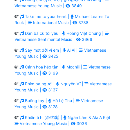
Vietnamese Young Music |
3849
Take me to your heart |
Michael Learns To
Rock |
International Music |
3738
Đàn bà cũ tôi yêu |
Hoàng Việt Chung |
Vietnamese Sentimental Music |
3666
Say một đời vì em |
Ai Ai |
Vietnamese
Young Music |
3425
Cánh hoa héo tàn |
Mochiii |
Vietnamese
Young Music |
3199
Phim ba người |
Nguyễn Vĩ |
Vietnamese
Young Music |
3137
Buông tay |
Hồ Lệ Thu |
Vietnamese
Young Music |
3128
Khiên ti hí (牵丝戏) |
Ngân Lâm & Aki A Kiệt |
Vietnamese Young Music |
3036