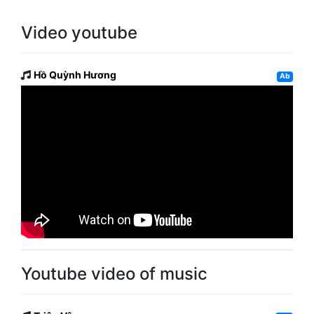
Video youtube
Hồ Quỳnh Hương
Ab
Youtube video of music