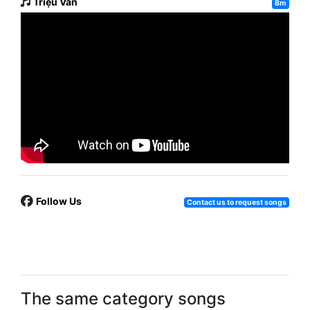
Triệu Vân
Bm
Follow Us
Contact us to request songs
The same category songs