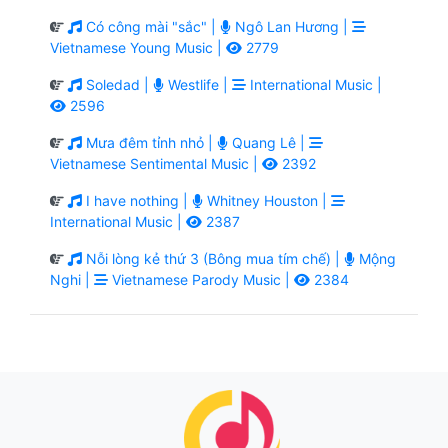
Có công mài "sắc" |
Ngô Lan Hương |
Vietnamese Young Music |
2779
Soledad |
Westlife |
International Music |
2596
Mưa đêm tỉnh nhỏ |
Quang Lê |
Vietnamese Sentimental Music |
2392
I have nothing |
Whitney Houston |
International Music |
2387
Nỗi lòng kẻ thứ 3 (Bông mua tím chế) |
Mộng
Nghi |
Vietnamese Parody Music |
2384