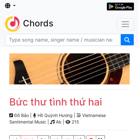
Chords
Bức thư tình thứ hai
Đỗ Bảo |
Hồ Quỳnh Hương |
Vietnamese
Sentimental Music |
Ab |
215