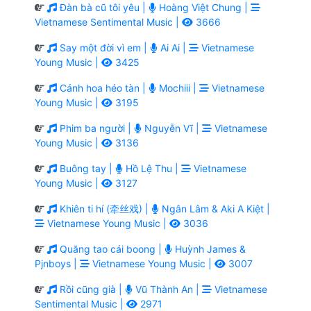
Đàn bà cũ tôi yêu |
Hoàng Việt Chung |
Vietnamese Sentimental Music |
3666
Say một đời vì em |
Ai Ai |
Vietnamese
Young Music |
3425
Cánh hoa héo tàn |
Mochiii |
Vietnamese
Young Music |
3195
Phim ba người |
Nguyễn Vĩ |
Vietnamese
Young Music |
3136
Buông tay |
Hồ Lệ Thu |
Vietnamese
Young Music |
3127
Khiên ti hí (牵丝戏) |
Ngân Lâm & Aki A Kiệt |
Vietnamese Young Music |
3036
Quăng tao cái boong |
Huỳnh James &
Pjnboys |
Vietnamese Young Music |
3007
Rồi cũng già |
Vũ Thành An |
Vietnamese
Sentimental Music |
2971