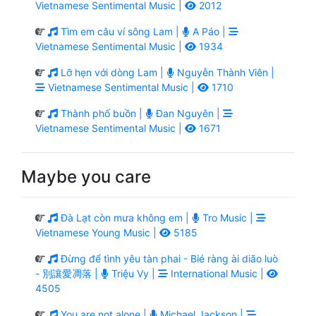
Vietnamese Sentimental Music |
2012
Tìm em câu ví sông Lam |
A Páo |
Vietnamese Sentimental Music |
1934
Lỡ hẹn với dòng Lam |
Nguyễn Thành Viên |
Vietnamese Sentimental Music |
1710
Thành phố buồn |
Đan Nguyên |
Vietnamese Sentimental Music |
1671
Maybe you care
Đà Lạt còn mưa không em |
Tro Music |
Vietnamese Young Music |
5185
Đừng để tình yêu tàn phai - Bié ràng ài diāo luò
- 別讓愛凋落 |
Triệu Vy |
International Music |
4505
You are not alone |
Michael Jackson |