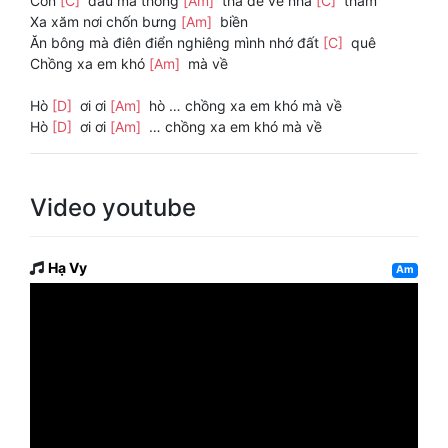
Còn
[C]
đâu mà thông
[Am]
thả để về nhà
[C]
thăm
Xa xăm nơi chốn bưng
[Am]
biền
Ăn bông mà điên điển nghiêng mình nhớ đất
[C]
quê
Chồng xa em khó
[Am]
mà về
Hò
[D]
ơi ơi
[Am]
hò … chồng xa em khó mà về
Hò
[D]
ơi ơi
[Am]
… chồng xa em khó mà về
Video youtube
Hạ Vy
Am