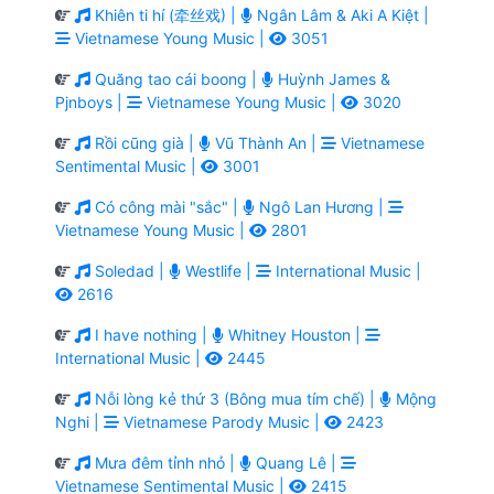
Khiên ti hí (牵丝戏) |
Ngân Lâm & Aki A Kiệt |
Vietnamese Young Music |
3051
Quăng tao cái boong |
Huỳnh James &
Pjnboys |
Vietnamese Young Music |
3020
Rồi cũng già |
Vũ Thành An |
Vietnamese
Sentimental Music |
3001
Có công mài "sắc" |
Ngô Lan Hương |
Vietnamese Young Music |
2801
Soledad |
Westlife |
International Music |
2616
I have nothing |
Whitney Houston |
International Music |
2445
Nỗi lòng kẻ thứ 3 (Bông mua tím chế) |
Mộng
Nghi |
Vietnamese Parody Music |
2423
Mưa đêm tỉnh nhỏ |
Quang Lê |
Vietnamese Sentimental Music |
2415