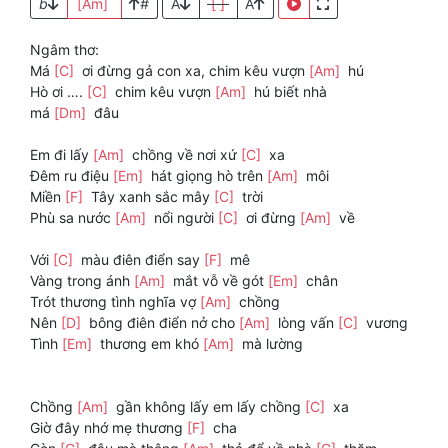
b
[Am]
#
A
[ ]
A
Ngâm thơ:
Má
[C]
ơi đừng gả con xa, chim kêu vượn
[Am]
hú
Hò ơi ….
[C]
chim kêu vượn
[Am]
hú biết nhà
má
[Dm]
đâu
Em đi lấy
[Am]
chồng về nơi xứ
[C]
xa
Đêm ru điệu
[Em]
hát giọng hò trên
[Am]
môi
Miền
[F]
Tây xanh sắc mây
[C]
trời
Phù sa nước
[Am]
nổi người
[C]
ơi đừng
[Am]
về
Với
[C]
màu điên điển say
[F]
mê
Vàng trong ánh
[Am]
mắt vỗ về gót
[Em]
chân
Trót thương tình nghĩa vợ
[Am]
chồng
Nên
[D]
bông điên điển nở cho
[Am]
lòng vấn
[C]
vương
Tình
[Em]
thương em khó
[Am]
mà lường
Chồng
[Am]
gần không lấy em lấy chồng
[C]
xa
Giờ đây nhớ mẹ thương
[F]
cha