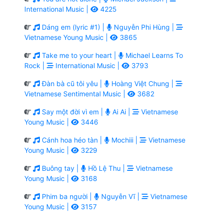
International Music |
4225
Dáng em (lyric #1) |
Nguyễn Phi Hùng |
Vietnamese Young Music |
3865
Take me to your heart |
Michael Learns To
Rock |
International Music |
3793
Đàn bà cũ tôi yêu |
Hoàng Việt Chung |
Vietnamese Sentimental Music |
3682
Say một đời vì em |
Ai Ai |
Vietnamese
Young Music |
3446
Cánh hoa héo tàn |
Mochiii |
Vietnamese
Young Music |
3229
Buông tay |
Hồ Lệ Thu |
Vietnamese
Young Music |
3168
Phim ba người |
Nguyễn Vĩ |
Vietnamese
Young Music |
3157