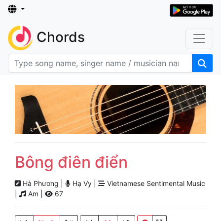
Chords
Bông điên điển
Hà Phương |
Hạ Vy |
Vietnamese Sentimental Music
|
Am |
67