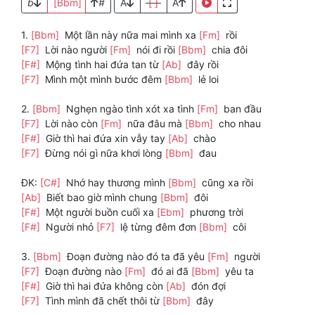
b
[Bbm]
#
A
[ ]
A
1.
[Bbm]
Một lần này nữa mai mình xa
[Fm]
rồi
[F7]
Lời nào người
[Fm]
nói đi rồi
[Bbm]
chia đôi
[F#]
Mộng tình hai đứa tan từ
[Ab]
đây rồi
[F7]
Mình một mình bước đêm
[Bbm]
lẻ loi
2.
[Bbm]
Nghẹn ngào tình xót xa tình
[Fm]
ban đầu
[F7]
Lời nào còn
[Fm]
nữa đâu mà
[Bbm]
cho nhau
[F#]
Giờ thì hai đứa xin vẫy tay
[Ab]
chào
[F7]
Đừng nói gì nữa khơi lòng
[Bbm]
đau
ĐK:
[C#]
Nhớ hay thương mình
[Bbm]
cũng xa rồi
[Ab]
Biết bao giờ mình chung
[Bbm]
đôi
[F#]
Một người buồn cuối xa
[Ebm]
phương trời
[F#]
Người nhỏ
[F7]
lệ từng đêm đơn
[Bbm]
côi
3.
[Bbm]
Đoạn đường nào đó ta đã yêu
[Fm]
người
[F7]
Đoạn đường nào
[Fm]
đó ai đã
[Bbm]
yêu ta
[F#]
Giờ thì hai đứa không còn
[Ab]
đón đợi
[F7]
Tình mình đã chết thôi từ
[Bbm]
đây