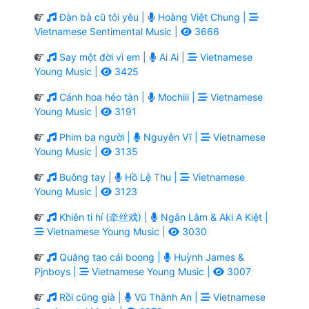
Đàn bà cũ tôi yêu |
Hoàng Việt Chung |
Vietnamese Sentimental Music |
3666
Say một đời vì em |
Ai Ai |
Vietnamese
Young Music |
3425
Cánh hoa héo tàn |
Mochiii |
Vietnamese
Young Music |
3191
Phim ba người |
Nguyễn Vĩ |
Vietnamese
Young Music |
3135
Buông tay |
Hồ Lệ Thu |
Vietnamese
Young Music |
3123
Khiên ti hí (牵丝戏) |
Ngân Lâm & Aki A Kiệt |
Vietnamese Young Music |
3030
Quăng tao cái boong |
Huỳnh James &
Pjnboys |
Vietnamese Young Music |
3007
Rồi cũng già |
Vũ Thành An |
Vietnamese