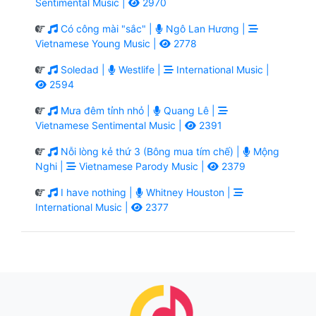
Sentimental Music |
2970
Có công mài "sắc" |
Ngô Lan Hương |
Vietnamese Young Music |
2778
Soledad |
Westlife |
International Music |
2594
Mưa đêm tỉnh nhỏ |
Quang Lê |
Vietnamese Sentimental Music |
2391
Nỗi lòng kẻ thứ 3 (Bông mua tím chế) |
Mộng
Nghi |
Vietnamese Parody Music |
2379
I have nothing |
Whitney Houston |
International Music |
2377