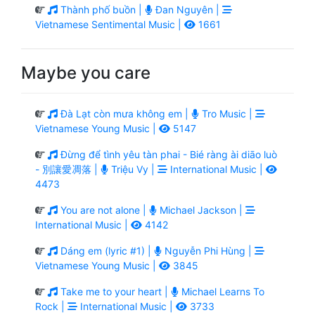
Thành phố buồn |
Đan Nguyên |
Vietnamese Sentimental Music |
1661
Maybe you care
Đà Lạt còn mưa không em |
Tro Music |
Vietnamese Young Music |
5147
Đừng để tình yêu tàn phai - Bié ràng ài diāo luò
- 別讓愛凋落 |
Triệu Vy |
International Music |
4473
You are not alone |
Michael Jackson |
International Music |
4142
Dáng em (lyric #1) |
Nguyễn Phi Hùng |
Vietnamese Young Music |
3845
Take me to your heart |
Michael Learns To
Rock |
International Music |
3733