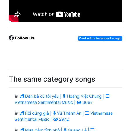
Follow Us
Contact us to request songs
The same category songs
Đàn bà cũ tôi yêu |
Hoàng Việt Chung |
Vietnamese Sentimental Music |
3667
Rồi cũng già |
Vũ Thành An |
Vietnamese
Sentimental Music |
2972
Mưa đêm tỉnh nhỏ |
Quang Lê |