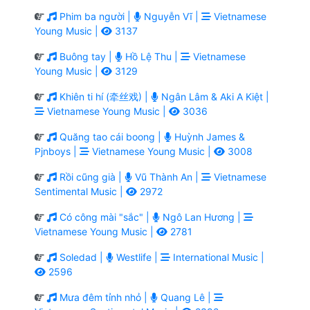
Phim ba người |
Nguyễn Vĩ |
Vietnamese
Young Music |
3137
Buông tay |
Hồ Lệ Thu |
Vietnamese
Young Music |
3129
Khiên ti hí (牵丝戏) |
Ngân Lâm & Aki A Kiệt |
Vietnamese Young Music |
3036
Quăng tao cái boong |
Huỳnh James &
Pjnboys |
Vietnamese Young Music |
3008
Rồi cũng già |
Vũ Thành An |
Vietnamese
Sentimental Music |
2972
Có công mài "sắc" |
Ngô Lan Hương |
Vietnamese Young Music |
2781
Soledad |
Westlife |
International Music |
2596
Mưa đêm tỉnh nhỏ |
Quang Lê |