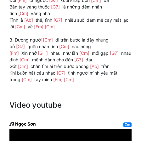
Đời
[Fm]
ta ngược
[G7]
xuôi khắp bôn
[Cm]
ba
Bàn tay vàng thuốc
[G7]
lá những đêm nhân
tình
[Cm]
vắng nhà
Tình là
[Ab]
thế, tình
[G7]
nhiều suối đam mê cay mắt lạc
lối
[Cm]
về
[Fm]
[Cm]
3. Đường người
[Cm]
đi trên bước lạ đầy nhung
bỏ
[G7]
quên nhân tình
[Cm]
não nùng
[Fm]
Xin nhớ
[G ]
nhau, như lần
[Cm]
mới gặp
[G7]
nhau
định
[Cm]
mệnh dành cho đớn
[G7]
đau
Gót
[Cm]
chân tìm ai trên bước phong
[Ab]
trần
Khi buồn hát câu nhạc
[G7]
tình người mình yêu mất
trong
[Cm]
tay mình
[Fm]
[Cm]
Video youtube
Ngọc Sơn
Cm