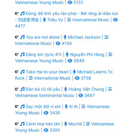
Vietnamese Young Music |
5151
Đừng để tình yêu tàn phai - Bié ràng ài diāo luò
- 別讓愛凋落 |
Triệu Vy |
International Music |
4477
You are not alone |
Michael Jackson |
International Music |
4159
Dáng em (lyric #1) |
Nguyễn Phi Hùng |
Vietnamese Young Music |
3849
Take me to your heart |
Michael Learns To
Rock |
International Music |
3738
Đàn bà cũ tôi yêu |
Hoàng Việt Chung |
Vietnamese Sentimental Music |
3667
Say một đời vì em |
Ai Ai |
Vietnamese
Young Music |
3426
Cánh hoa héo tàn |
Mochiii |
Vietnamese
Young Music |
3200