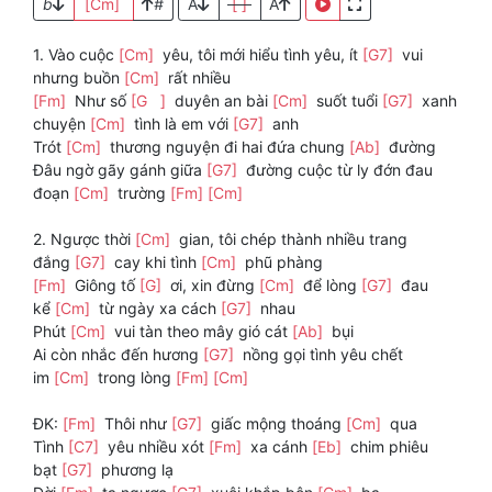
b
[Cm]
#
A
[ ]
A
1. Vào cuộc
[Cm]
yêu, tôi mới hiểu tình yêu, ít
[G7]
vui
nhưng buồn
[Cm]
rất nhiều
[Fm]
Như số
[G ]
duyên an bài
[Cm]
suốt tuổi
[G7]
xanh
chuyện
[Cm]
tình là em với
[G7]
anh
Trót
[Cm]
thương nguyện đi hai đứa chung
[Ab]
đường
Đâu ngờ gãy gánh giữa
[G7]
đường cuộc từ ly đớn đau
đoạn
[Cm]
trường
[Fm]
[Cm]
2. Ngược thời
[Cm]
gian, tôi chép thành nhiều trang
đắng
[G7]
cay khi tình
[Cm]
phũ phàng
[Fm]
Giông tố
[G]
ơi, xin đừng
[Cm]
để lòng
[G7]
đau
kể
[Cm]
từ ngày xa cách
[G7]
nhau
Phút
[Cm]
vui tàn theo mây gió cát
[Ab]
bụi
Ai còn nhắc đến hương
[G7]
nồng gọi tình yêu chết
im
[Cm]
trong lòng
[Fm]
[Cm]
ĐK:
[Fm]
Thôi như
[G7]
giấc mộng thoáng
[Cm]
qua
Tình
[C7]
yêu nhiều xót
[Fm]
xa cánh
[Eb]
chim phiêu
bạt
[G7]
phương lạ