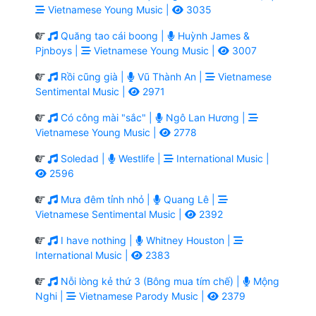
Vietnamese Young Music |
3035
Quăng tao cái boong |
Huỳnh James &
Pjnboys |
Vietnamese Young Music |
3007
Rồi cũng già |
Vũ Thành An |
Vietnamese
Sentimental Music |
2971
Có công mài "sắc" |
Ngô Lan Hương |
Vietnamese Young Music |
2778
Soledad |
Westlife |
International Music |
2596
Mưa đêm tỉnh nhỏ |
Quang Lê |
Vietnamese Sentimental Music |
2392
I have nothing |
Whitney Houston |
International Music |
2383
Nỗi lòng kẻ thứ 3 (Bông mua tím chế) |
Mộng
Nghi |
Vietnamese Parody Music |
2379