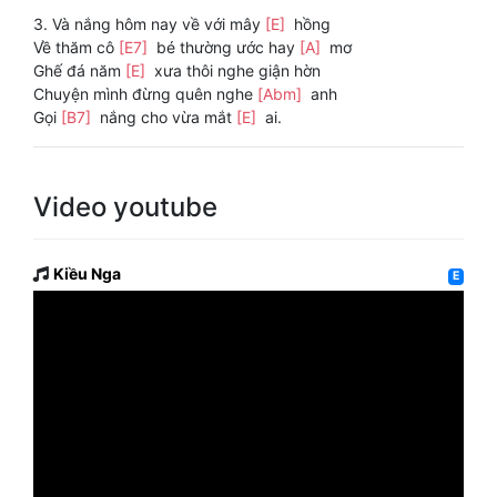
3. Và nắng hôm nay về với mây
[E]
hồng
Về thăm cô
[E7]
bé thường ước hay
[A]
mơ
Ghế đá năm
[E]
xưa thôi nghe giận hờn
Chuyện mình đừng quên nghe
[Abm]
anh
Gọi
[B7]
nắng cho vừa mắt
[E]
ai.
Video youtube
Kiều Nga
E