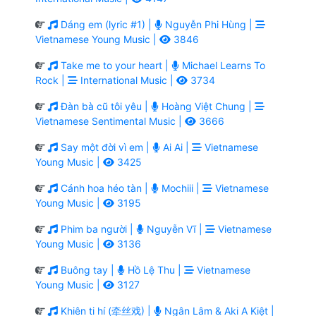
Dáng em (lyric #1) |
Nguyễn Phi Hùng |
Vietnamese Young Music |
3846
Take me to your heart |
Michael Learns To
Rock |
International Music |
3734
Đàn bà cũ tôi yêu |
Hoàng Việt Chung |
Vietnamese Sentimental Music |
3666
Say một đời vì em |
Ai Ai |
Vietnamese
Young Music |
3425
Cánh hoa héo tàn |
Mochiii |
Vietnamese
Young Music |
3195
Phim ba người |
Nguyễn Vĩ |
Vietnamese
Young Music |
3136
Buông tay |
Hồ Lệ Thu |
Vietnamese
Young Music |
3127
Khiên ti hí (牵丝戏) |
Ngân Lâm & Aki A Kiệt |