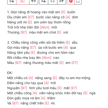
b
[E]
#
A
[ ]
A
1. Giọt nắng đi hoang vào mắt em
[E]
buồn
Dìu chân em
[E7]
bước vào nắng cô
[A]
đơn
Nắng ướt mi
[E]
em ươm tay thơm nồng
Trôi trôi nhẹ trên đôi
[Abm]
môi
Thương
[B7]
màu mắt em chơi
[E]
vơi.
2. Chiều nắng công viên sỏi đá thêm
[E]
sầu
Gọi màu nắng
[E7]
úa vời bước em
[A]
qua
Nắng tắm yêu
[E]
đương cho em hôm nào
Rồi chiều nhẹ bay lên
[Abm]
cao
Màu
[B7]
nắng thương màu mắt
[E]
em
[E7]
ĐK:
Một chiều có
[A]
nắng sang
[E]
đây ru em mơ mộng
Đếm nắng cho tay qua
[A]
trời
Nguyện
[B7]
tình yêu tươi màu
[E]
mắt
[E7]
Một chiều công
[A]
viên nắng khóc trên đôi tay
[E]
ngà
Đón giấc mưa rơi âm
[A]
thầm
Và
[B7]
nắng chết trên
[E]
mi.