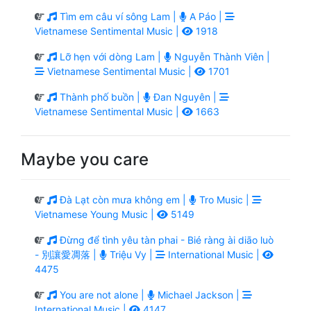
Tìm em câu ví sông Lam |
A Páo |
Vietnamese Sentimental Music |
1918
Lỡ hẹn với dòng Lam |
Nguyễn Thành Viên |
Vietnamese Sentimental Music |
1701
Thành phố buồn |
Đan Nguyên |
Vietnamese Sentimental Music |
1663
Maybe you care
Đà Lạt còn mưa không em |
Tro Music |
Vietnamese Young Music |
5149
Đừng để tình yêu tàn phai - Bié ràng ài diāo luò
- 別讓愛凋落 |
Triệu Vy |
International Music |
4475
You are not alone |
Michael Jackson |
International Music |
4147